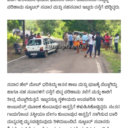
ಬದಿಗೆ ಚಲಾಯಿಸಿ ಫಿರ್ಯಾಧಿದಾರರ ಕಾರಿಗೆ ಎದುರಿನಿಂದ ಗುದ್ದಿದ್ದ
ಪರಿಣಾಮ ಸ್ಕೂಟರ್‌ ಸವಾರ ಮತ್ತು ಸಹಸವಾರ ಇಬ್ಬರು ರಸ್ತೆಗೆ ಬಿದ್ದಿದ್ದರು.
ಸವಾರ ಹೆಲ್‌ ಮೇಟ್‌ ಧರಿಸಿದ್ದು ಆತನ ಕಾಲು ಮತ್ತು ಭುಜಕ್ಕೆ ಪೆಟ್ಟಾಗಿದ್ದು
ಹಾಗೂ ಸಹ ಸವಾರಳಿಗೆ ರಸ್ತೆಗೆ ಬಿದ್ದ ಪರಿಣಾಮ ತಲೆಗೆ ಮತ್ತು ಕಾಲಿಗೆ
ತೀವ್ರ ಪೆಟ್ಟಾಗಿರುತ್ತದೆ. ಇಬ್ಬರನ್ನೂ ಸ್ಥಳೀಯರು ಉಪಚರಿಸಿ 108
ಅಂಬುಲೆನ್ಸ್ ಮೂಲಕ ಕುಂದಾಪುರ ಆಸ್ಪತ್ರೆಗೆ ಕಳುಹಿಸಿಕೊಟ್ಟಿದ್ದರು. ನಂತರ
ಗಾಯಗೊಂಡ ತಸ್ಬೀಯಾ ಬೇಗಂ ಕುಂದಾಪುರ ಆಸ್ಪತ್ರೆಗೆ ಸಾಗಿಸುವ ದಾರಿ
ಮದ್ಯದಲ್ಲಿ ಮೃತಪಟ್ಟಿರುವುದು ತಿಳಿದುಬಂದಿದೆ. ಸ್ಕೂಟರ್‌ ಸವಾರರು