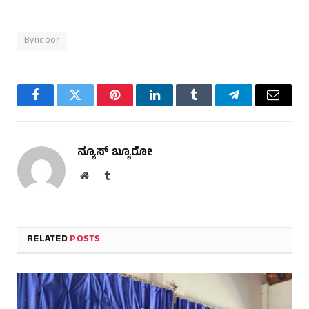
Byndoor
Facebook
Twitter
Pinterest
LinkedIn
Tumblr
Telegram
Email
ನ್ಯೂಸ್ ಬ್ಯೂರೋ
Website
Tumblr
RELATED
POSTS