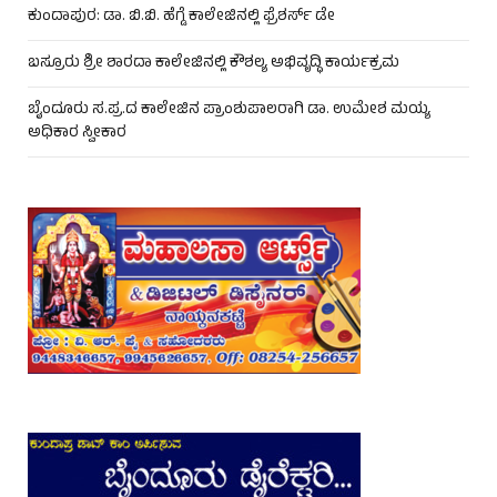
ಕುಂದಾಪುರ: ಡಾ. ಬಿ.ಬಿ. ಹೆಗ್ಡೆ ಕಾಲೇಜಿನಲ್ಲಿ ಫ್ರೆಶರ್ಸ್ ಡೇ
ಬಸ್ರೂರು ಶ್ರೀ ಶಾರದಾ ಕಾಲೇಜಿನಲ್ಲಿ ಕೌಶಲ್ಯ ಅಭಿವೃದ್ಧಿ ಕಾರ್ಯಕ್ರಮ
ಬೈಂದೂರು ಸ.ಪ್ರ.ದ ಕಾಲೇಜಿನ ಪ್ರಾಂಶುಪಾಲರಾಗಿ ಡಾ. ಉಮೇಶ ಮಯ್ಯ
ಅಧಿಕಾರ ಸ್ವೀಕಾರ