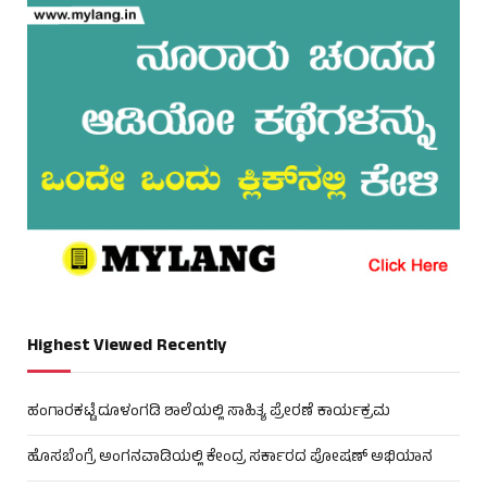
Highest Viewed Recently
ಹಂಗಾರಕಟ್ಟೆ ದೂಳಂಗಡಿ ಶಾಲೆಯಲ್ಲಿ ಸಾಹಿತ್ಯ ಪ್ರೇರಣೆ ಕಾರ್ಯಕ್ರಮ
ಹೊಸಬೆಂಗ್ರೆ ಅಂಗನವಾಡಿಯಲ್ಲಿ ಕೇಂದ್ರ ಸರ್ಕಾರದ ಪೋಷಣ್ ಅಭಿಯಾನ