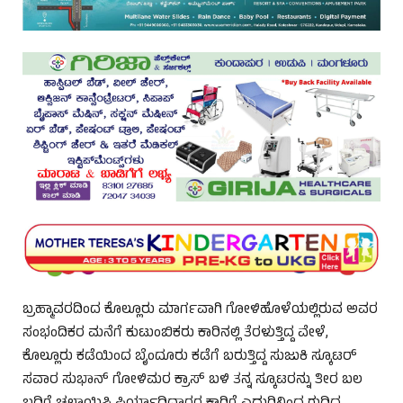
ಬ್ರಹ್ಮಾವರದಿಂದ ಕೊಲ್ಲೂರು ಮಾರ್ಗವಾಗಿ ಗೋಳಿಹೊಳೆಯಲ್ಲಿರುವ ಅವರ
ಸಂಭಂದಿಕರ ಮನೆಗೆ ಕುಟುಂಬಿಕರು ಕಾರಿನಲ್ಲಿ ತೆರಳುತ್ತಿದ್ದ ವೇಳೆ,
ಕೊಲ್ಲೂರು ಕಡೆಯಿಂದ ಬೈಂದೂರು ಕಡೆಗೆ ಬರುತ್ತಿದ್ದ ಸುಜುಕಿ ಸ್ಕೂಟರ್‌
ಸವಾರ ಸುಭಾನ್‌ ಗೋಳಿಮರ ಕ್ರಾಸ್ ಬಳಿ ತನ್ನ ಸ್ಕೂಟರನ್ನು ತೀರ ಬಲ