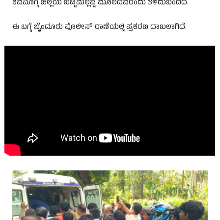
ಶಿವಮೊಗ್ಗ ಜಿಲ್ಲೆಯ ಬಟ್ಟೆಮಲ್ಲಪ್ಪ ಮೂಲದವರೆಂದು ತಿಳಿದುಬಂದಿದೆ.
ಈ ಬಗ್ಗೆ ಬೈಂದೂರು ಪೊಲೀಸ್‌ ಠಾಣೆಯಲ್ಲಿ ಪ್ರಕರಣ ದಾಖಲಾಗಿದೆ.