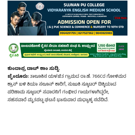
ಕುಂದಾಪ್ರ ಡಾಟ್ ಕಾಂ ಸುದ್ದಿ.
ಬೈಂದೂರು:
ತಾಲೂಕಿನ ಯಳಜಿತ ಗ್ರಾಮದ ರಾ.ಹೆ. 766Cರ ಗೋಳಿಮರ
ಕ್ರಾಸ್ ಬಳಿ ಕಿಯಾ ಸಲೂನ್‌ ಕಾರಿಗೆ, ಸುಜುಕಿ ಸ್ಕೂಟರ್‌ ಡಿಕ್ಕಿಯಾದ
ಪರಿಣಾಮ ಸ್ಕೂಟರ್ ಸವಾರನಿಗೆ ಗಂಭೀರ ಗಾಯಗಳಾಗಿದ್ದರೇ,
ಸಹಸವಾರೆ ಮೃತಪಟ್ಟ ಘಟನೆ ಭಾನುವಾರ ಮಧ್ಯಾಹ್ನ ನಡೆದಿದೆ.