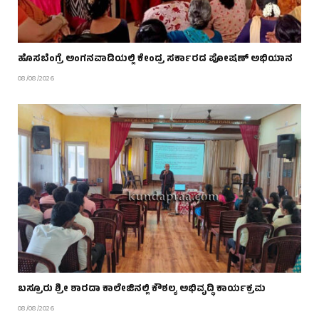
ಹೊಸಬೆಂಗ್ರೆ ಅಂಗನವಾಡಿಯಲ್ಲಿ ಕೇಂದ್ರ ಸರ್ಕಾರದ ಪೋಷಣ್ ಅಭಿಯಾನ
08/08/2026
ಬಸ್ರೂರು ಶ್ರೀ ಶಾರದಾ ಕಾಲೇಜಿನಲ್ಲಿ ಕೌಶಲ್ಯ ಅಭಿವೃದ್ಧಿ ಕಾರ್ಯಕ್ರಮ
08/08/2026