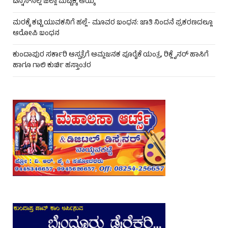
ಟೆನ್ನಿಸ್‌ನಲ್ಲಿ ಜಿಲ್ಲಾ ಮಟ್ಟಕ್ಕೆ ಆಯ್ಕೆ
ಮರಕ್ಕೆ ಕಟ್ಟಿ ಯುವಕನಿಗೆ ಹಲ್ಲೆ- ಮೂವರ ಬಂಧನ: ಜಾತಿ ನಿಂದನೆ ಪ್ರಕರಣದಲ್ಲೂ
ಆರೋಪಿ ಬಂಧನ
ಕುಂದಾಪುರ ಸರ್ಕಾರಿ ಆಸ್ಪತ್ರೆಗೆ ಆಮ್ಲಜನಕ ಪೂರೈಕೆ ಯಂತ್ರ, ರಿಕ್ಲೈನರ್ ಹಾಸಿಗೆ
ಹಾಗೂ ಗಾಲಿ ಕುರ್ಚಿ ಹಸ್ತಾಂತರ