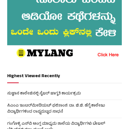
Highest Viewed Recently
ಸುಜ್ಞಾನ ಕಾಲೇಜಿನಲ್ಲಿ ಸೈಬರ್ ಜಾಗೃತಿ ಕಾರ್ಯಕ್ರಮ
ಸಿಎಂಎ ಇಂಟರ್‌ಮೀಡಿಯಟ್ ಫಲಿತಾಂಶ: ಡಾ. ಬಿ.ಬಿ. ಹೆಗ್ಡೆ ಕಾಲೇಜು
ವಿದ್ಯಾರ್ಥಿಗಳಿಂದ ರಾಷ್ಟ್ರಮಟ್ಟದ ಸಾಧನೆ
ಗಂಗೊಳ್ಳಿ ಎಸ್‌ವಿ ಆಂಗ್ಲ ಮಾಧ್ಯಮ ಶಾಲೆಯ ವಿದ್ಯಾರ್ಥಿಗಳು ಟೇಬಲ್‌