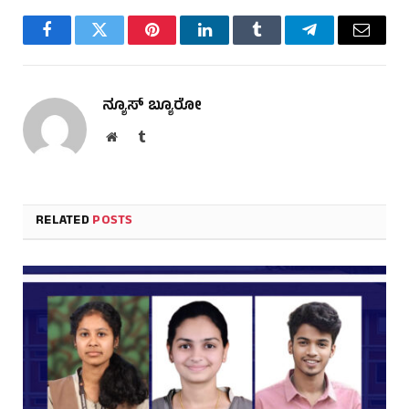
Facebook
Twitter
Pinterest
LinkedIn
Tumblr
Telegram
Email
ನ್ಯೂಸ್ ಬ್ಯೂರೋ
Website
Tumblr
RELATED
POSTS