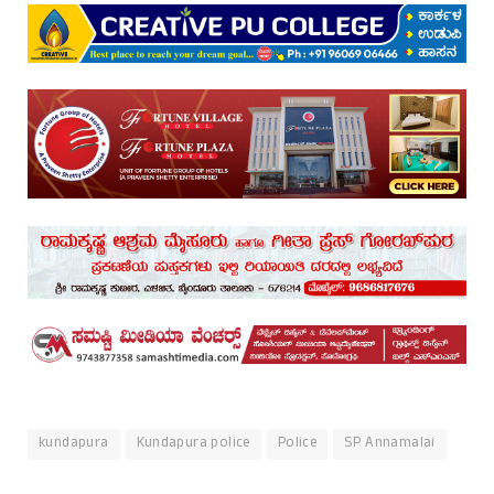
kundapura
Kundapura police
Police
SP Annamalai