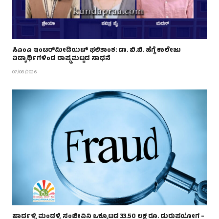
ಸಿಎಂಎ ಇಂಟರ್‌ಮೀಡಿಯಟ್ ಫಲಿತಾಂಶ: ಡಾ. ಬಿ.ಬಿ. ಹೆಗ್ಡೆ ಕಾಲೇಜು
ವಿದ್ಯಾರ್ಥಿಗಳಿಂದ ರಾಷ್ಟ್ರಮಟ್ಟದ ಸಾಧನೆ
07/08/2026
ಹಾರ್ದಳ್ಳಿ ಮಂಡಳ್ಳಿ ಸಂಜೀವಿನಿ ಒಕ್ಕೂಟದ 33.50 ಲಕ್ಷ ರೂ. ದುರುಪಯೋಗ –