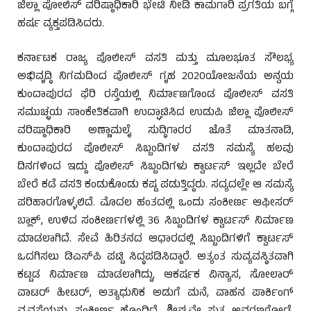
ಜಿಲ್ಲಾ ಪೋಲಿಸ್ ವರಿಷ್ಠಾಧಿಕಾರಿ ಭೇಟಿ ನೀಡಿ ಕಾಮಗಾರಿ ಪ್ರಗತಿಯ ಬಗ್ಗೆ
ಹರ್ಷ ವ್ಯಕ್ತಪಡಿಸಿದರು.
ಕರ್ನಾಟಕ ರಾಜ್ಯ ಪೊಲೀಸ್ ವಸತಿ ಮತ್ತು ಮೂಲಭೂತ ಸೌಲಭ್ಯ
ಅಭಿವೃದ್ಧಿ ನಿಗಮದಿಂದ ಪೊಲೀಸ್ ಗೃಹ 2020ಯೋಜನೆಯ ಅನ್ವಯ
ಕುಂದಾಪುರದ ಫೆರಿ ರಸ್ತೆಯಲ್ಲಿ ನಿರ್ಮಾಣಗೊಂಡ ಪೊಲೀಸ್ ವಸತಿ
ಸಮುಚ್ಛಯ ಸಾಂಕೇತಿಕವಾಗಿ ಉದ್ಘಾಟಿಸಿದ ಉಡುಪಿ ಜಿಲ್ಲಾ ಪೊಲೀಸ್
ವರಿಷ್ಠಾಧಿಕಾರಿ ಅಣ್ಣಾಮಲೈ ಸುದ್ಧಿಗಾರರ ಜೊತೆ ಮಾತನಾಡಿ,
ಕುಂದಾಪುರದ ಪೊಲೀಸ್ ಸಿಬ್ಬಂದಿಗಳ ವಸತಿ ಸಮಸ್ಯೆ ಹಲವು
ದಿನಗಳಿಂದ ಇದ್ದು ಪೊಲೀಸ್ ಸಿಬ್ಬಂದಿಗಳು ಕ್ವಾರ್ಟಸ್ ಇಲ್ಲದೇ ಬೇರೆ
ಬೇರೆ ಕಡೆ ವಸತಿ ಕಂಡುಕೊಂಡು ಕಷ್ಟ ಪಡುತ್ತಿದ್ದರು. ಸದ್ಯದಲ್ಲೇ ಆ ಸಮಸ್ಯೆ
ಪರಿಹಾರಗೊಳ್ಳಲಿದೆ. ಮೊದಲ ಹಂತದಲ್ಲಿ ಒಂದು ಸಂಕೀರ್ಣ ಆಫೀಸರ್
ಬ್ಲಾಕ್, ಉಳಿದ ಸಂಕೀರ್ಣಗಳಲ್ಲಿ 36 ಸಿಬ್ಬಂದಿಗಳ ಕ್ವಾರ್ಟಸ್ ನಿರ್ಮಾಣ
ಮಾಡಲಾಗಿದೆ. ಸೇವೆ ಹಿರಿತನದ ಆಧಾರದಲ್ಲಿ ಸಿಬ್ಬಂದಿಗಳಿಗೆ ಕ್ವಾರ್ಟಸ್
ಒದಗಿಸಲು ಡಿಎಸ್‌ಪಿ ಪಟ್ಟಿ ಸಿದ್ಧಪಡಿಸಿದ್ದಾರೆ. ಅತ್ಯಂತ ಸುವ್ಯವಸ್ಥಿತವಾಗಿ
ಕಟ್ಟಡ ನಿರ್ಮಾಣ ಮಾಡಲಾಗಿದ್ದು, ಆಕರ್ಷಕ ವಿನ್ಯಾಸ, ಸೋಲಾರ್
ವಾಟರ್ ಹೀಟರ್, ಅತ್ಯಾಧುನಿಕ ಅಡುಗೆ ಮನೆ, ವಾಹನ ಪಾರ್ಕಿಂಗ್