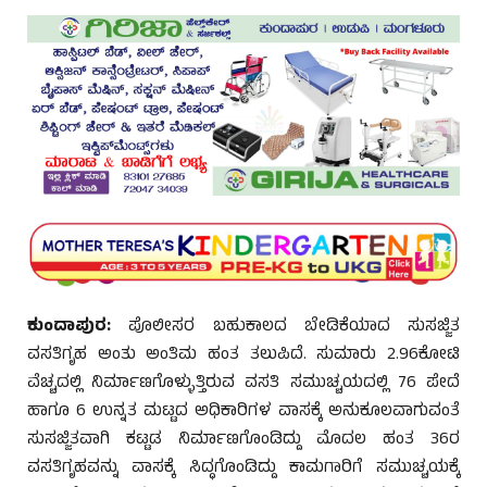
ಕುಂದಾಪುರ:
ಪೊಲೀಸರ ಬಹುಕಾಲದ ಬೇಡಿಕೆಯಾದ ಸುಸಜ್ಜಿತ
ವಸತಿಗೃಹ ಅಂತು ಅಂತಿಮ ಹಂತ ತಲುಪಿದೆ. ಸುಮಾರು 2.96ಕೋಟಿ
ವೆಚ್ಚದಲ್ಲಿ ನಿರ್ಮಾಣಗೊಳ್ಳುತ್ತಿರುವ ವಸತಿ ಸಮುಚ್ಚಯದಲ್ಲಿ 76 ಪೇದೆ
ಹಾಗೂ 6 ಉನ್ನತ ಮಟ್ಟದ ಅಧಿಕಾರಿಗಳ ವಾಸಕ್ಕೆ ಅನುಕೂಲವಾಗುವಂತೆ
ಸುಸಜ್ಜಿತವಾಗಿ ಕಟ್ಟಡ ನಿರ್ಮಾಣಗೊಂಡಿದ್ದು ಮೊದಲ ಹಂತ 36ರ
ವಸತಿಗೃಹವನ್ನು ವಾಸಕ್ಕೆ ಸಿದ್ಧಗೊಂಡಿದ್ದು ಕಾಮಗಾರಿಗೆ ಸಮುಚ್ಚಯಕ್ಕೆ