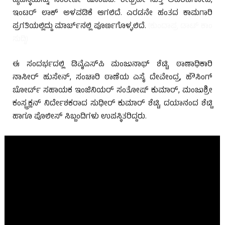
ವ್ಯವಸ್ಥೆಯನ್ನು ಸಂಕೀರ್ಣ ಹೊಂದಿದೆ. ಶೀಘ್ರವೇ ಸುತ್ತ ಅವರಣಗೋಡೆ,
ಇಂಟರ್ ಲಾಕ್ ಅಳವಡಿಕೆ ಆಗಲಿದೆ. ಎರಡನೇ ಹಂತದ ಕಾಮಗಾರಿ
ಪ್ರಗತಿಯಲ್ಲಿದ್ದು ಮಾರ್ಚ್‌ನಲ್ಲಿ ಪೂರ್ಣಗೊಳ್ಳಲಿದೆ.
(ಕುಂದಾಪ್ರ ಡಾಟ್ ಕಾಂ
ಸುದ್ದಿ)
ಈ ಸಂದರ್ಭದಲ್ಲಿ ಡಿವೈಎಸ್‌ಪಿ ಮಂಜುನಾಥ್ ಶೆಟ್ಟಿ, ಠಾಣಾಧಿಕಾರಿ
ನಾಸೀರ್ ಹುಸೇನ್, ಸಂಚಾರಿ ಠಾಣೆಯ ಎಸೈ ದೇವೇಂದ್ರ, ಹೌಸಿಂಗ್
ಬೋರ್ಡ್ ಸಹಾಯಕ ಇಂಜಿನಿಯರ್ ಸಂತೋಷ್ ಕುಮಾರ್, ಮಂಜುಶ್ರೀ
ಕಂಸ್ಟ್ರಕ್ಷನ್ ನಿರ್ದೇಶಕರಾದ ಸುಧೀರ್ ಕುಮಾರ್ ಶೆಟ್ಟಿ, ದಯಾನಂದ ಶೆಟ್ಟಿ
ಹಾಗೂ ಪೊಲೀಸ್ ಸಿಬ್ಬಂದಿಗಳು ಉಪಸ್ಥಿತರಿದ್ದರು.