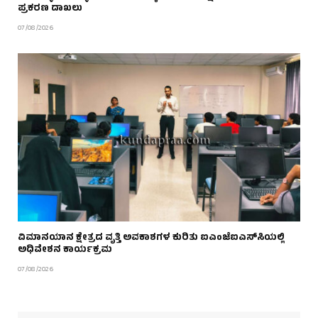
ಪ್ರಕರಣ ದಾಖಲು
07/08/2026
ವಿಮಾನಯಾನ ಕ್ಷೇತ್ರದ ವೃತ್ತಿ ಅವಕಾಶಗಳ ಕುರಿತು ಐಎಂಜೆಐಎಸ್‌ಸಿಯಲ್ಲಿ
ಅಧಿವೇಶನ ಕಾರ್ಯಕ್ರಮ
07/08/2026