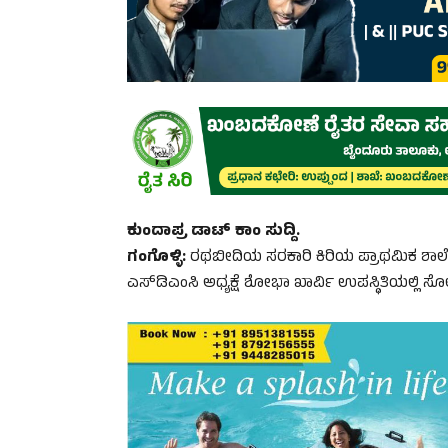
ಕುಂದಾಪ್ರ ಡಾಟ್‌ ಕಾಂ ಸುದ್ದಿ.
ಗಂಗೊಳ್ಳಿ:
ರಥಬೀದಿಯ ಸರಕಾರಿ ಕಿರಿಯ ಪ್ರಾಥಮಿಕ ಶಾಲೆಯಲ
ಎಸ್‌ಡಿಎಂಸಿ ಅಧ್ಯಕ್ಷೆ ಶೋಭಾ ಖಾರ್ವಿ ಉಪಸ್ಥಿತಿಯಲ್ಲ