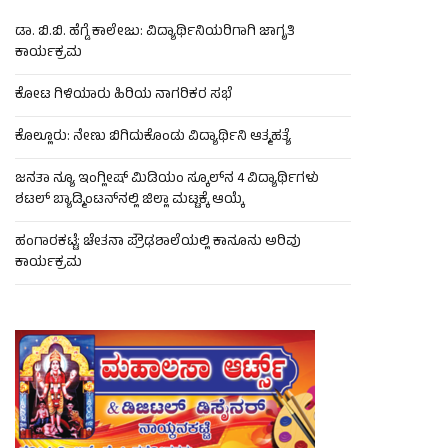
ಡಾ. ಬಿ.ಬಿ. ಹೆಗ್ಡೆ ಕಾಲೇಜು: ವಿದ್ಯಾರ್ಥಿನಿಯರಿಗಾಗಿ ಜಾಗೃತಿ
ಕಾರ್ಯಕ್ರಮ
ಕೋಟ ಗಿಳಿಯಾರು ಹಿರಿಯ ನಾಗರಿಕರ ಸಭೆ
ಕೊಲ್ಲೂರು: ನೇಣು ಬಿಗಿದುಕೊಂಡು ವಿದ್ಯಾರ್ಥಿನಿ ಆತ್ಮಹತ್ಯೆ
ಜನತಾ ನ್ಯೂ ಇಂಗ್ಲೀಷ್ ಮಿಡಿಯಂ ಸ್ಕೂಲ್‌ನ 4 ವಿದ್ಯಾರ್ಥಿಗಳು
ಶಟಲ್ ಬ್ಯಾಡ್ಮಿಂಟನ್‌ನಲ್ಲಿ ಜಿಲ್ಲಾ ಮಟ್ಟಕ್ಕೆ ಆಯ್ಕೆ
ಹಂಗಾರಕಟ್ಟೆ: ಚೇತನಾ ಪ್ರೌಢಶಾಲೆಯಲ್ಲಿ ಕಾನೂನು ಅರಿವು
ಕಾರ್ಯಕ್ರಮ