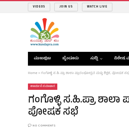
VIDEOS
JOIN US
WATCH LIVE
ಮುಖಪುಟ
ಬೈಂದೂರು
ಸುದ್ದಿ
ವಿಶೇಷ ವ
Home
»
ಗಂಗೊಳ್ಳಿ ಸ.ಹಿ.ಪ್ರಾ ಶಾಲಾ ಪ್ರಾರಂಭೋತ್ಸವ ಮತ್ತು ಶಿಕ್ಷಕ, ಪೋಷಕ ಸಭ
ಊರ್ಮನೆ ಸಮಾಚಾರ
ಗಂಗೊಳ್ಳಿ ಸ.ಹಿ.ಪ್ರಾ ಶಾಲಾ ಪ
ಪೋಷಕ ಸಭೆ
NO COMMENTS