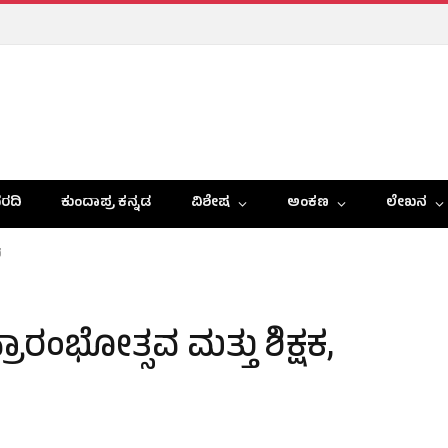
ರದಿ
ಕುಂದಾಪ್ರ ಕನ್ನಡ
ವಿಶೇಷ
ಅಂಕಣ
ಲೇಖನ
ೆ
್ರಾರಂಭೋತ್ಸವ ಮತ್ತು ಶಿಕ್ಷಕ,