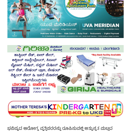
ಭವಿಷ್ಯದ ಆರೋಗ್ಯ ವೃತ್ತಿಪರರನ್ನು ರೂಪಿಸುವಲ್ಲಿ ಅತ್ಯುನ್ನತ ಮಟ್ಟದ