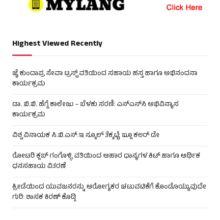
Highest Viewed Recently
ಜೈ ಕುಂದಾಪ್ರ ಸೇವಾ ಟ್ರಸ್ಟ್ ವತಿಯಿಂದ ಸಹಾಯ ಹಸ್ತ ಹಾಗೂ ಅಭಿನಂದನಾ
ಕಾರ್ಯಕ್ರಮ
ಡಾ. ಬಿ.ಬಿ. ಹೆಗ್ಡೆ ಕಾಲೇಜು – ಬೆಳಕು ಸರಣಿ: ಎಸ್‌ಎಸ್‌ಸಿ ಅಭಿವಿನ್ಯಾಸ
ಕಾರ್ಯಕ್ರಮ
ವಿಶ್ವ ವಿನಾಯಕ ಸಿ.ಬಿ.ಎಸ್.ಇ ಸ್ಕೂಲ್ ತೆಕ್ಕಟ್ಟೆ: ಬ್ಲೂ ಕಲರ್ ಡೇ
ರೋಟರಿ ಕ್ಲಬ್ ಗಂಗೊಳ್ಳಿ ವತಿಯಿಂದ ಆಹಾರ ಧಾನ್ಯಗಳ ಕಿಟ್ ಹಾಗೂ ಆರ್ಥಿಕ
ಧನಸಹಾಯ ವಿತರಣೆ
ಕ್ರೀಡೆಯಿಂದ ಯುವಜನರನ್ನು ಆರೋಗ್ಯಕರ ಚಟುವಟಿಕೆಗೆ ಕೊಂಡೊಯ್ಯುವುದೇ
ಗುರಿ: ಶಾಸಕ ಕಿರಣ್ ಕೊಡ್ಗಿ