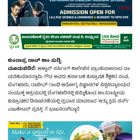
ಕುಂದಾಪ್ರ ಡಾಟ್‌ ಕಾಂ ಸುದ್ದಿ.
ಮೂಡುಬಿದಿರೆ:
ಆಳ್ವಾಸ್ ನರ್ಸಿಂಗ್ ಕಾಲೇಜಿನ ಪ್ರಾಂಶುಪಾಲರಾದ ಡಾ.
ಯತಿಕುಮಾರಸ್ವಾಮಿ ಗೌಡ ಅವರು ಕರ್ನಾಟಕ ಶುಶ್ರೂಷಕ ಶಿಕ್ಷಕರ ಸಂಘ,
ಬೆಂಗಳೂರು, ರಾಜೀವ್ ಗಾಂಧಿ ಆರೋಗ್ಯ ವಿಜ್ಞಾನಗಳ ವಿಶ್ವವಿದ್ಯಾಲಯದ
ಸಂಯುಕ್ತ ಆಶ್ರಯದಲ್ಲಿ ಬೆಂಗಳೂರಿನಲ್ಲಿ ಹಮ್ಮಿಕೊಂಡ ಅಂತರಾಷ್ಟ್ರೀಯ
ಶುಶ್ರೂಷಕರ ದಿನಾಚರಣೆಯಲ್ಲಿ ಪ್ರದಾನ ಮಾಡಲಾದ ‘ಅತ್ಯುತ್ತಮ ನರ್ಸ್
ಎಜುಕೇಟರ್ ಪ್ರಶಸ್ತಿ’ ಗೆ ಭಾಜನರಾಗಿದ್ದಾರೆ.