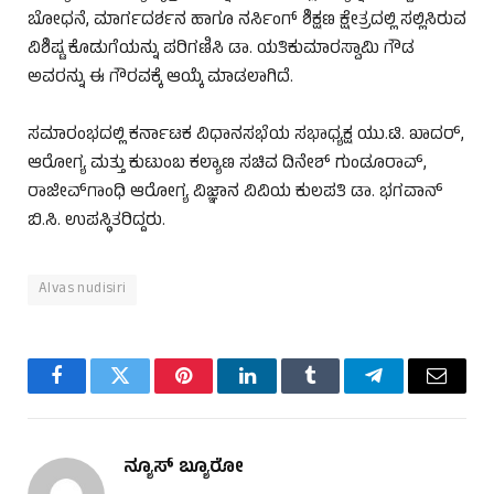
ಬೋಧನೆ, ಮಾರ್ಗದರ್ಶನ ಹಾಗೂ ನರ್ಸಿಂಗ್ ಶಿಕ್ಷಣ ಕ್ಷೇತ್ರದಲ್ಲಿ ಸಲ್ಲಿಸಿರುವ
ವಿಶಿಷ್ಟ ಕೊಡುಗೆಯನ್ನು ಪರಿಗಣಿಸಿ ಡಾ. ಯತಿಕುಮಾರಸ್ವಾಮಿ ಗೌಡ
ಅವರನ್ನು ಈ ಗೌರವಕ್ಕೆ ಆಯ್ಕೆ ಮಾಡಲಾಗಿದೆ.
ಸಮಾರಂಭದಲ್ಲಿ ಕರ್ನಾಟಕ ವಿಧಾನಸಭೆಯ ಸಭಾಧ್ಯಕ್ಷ ಯು.ಟಿ. ಖಾದರ್,
ಆರೋಗ್ಯ ಮತ್ತು ಕುಟುಂಬ ಕಲ್ಯಾಣ ಸಚಿವ ದಿನೇಶ್ ಗುಂಡೂರಾವ್,
ರಾಜೀವ್‌ಗಾಂಧಿ ಆರೋಗ್ಯ ವಿಜ್ಞಾನ ವಿವಿಯ ಕುಲಪತಿ ಡಾ. ಭಗವಾನ್
ಬಿ.ಸಿ. ಉಪಸ್ಥಿತರಿದ್ದರು.
Alvas nudisiri
Facebook
Twitter
Pinterest
LinkedIn
Tumblr
Telegram
Email
ನ್ಯೂಸ್ ಬ್ಯೂರೋ