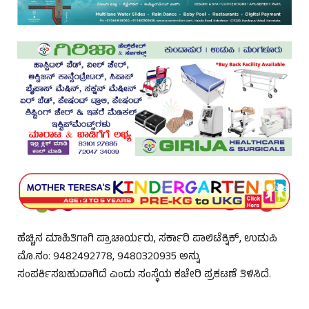
ಹೆಚ್ಚಿನ ಮಾಹಿತಿಗಾಗಿ ಪ್ರಾಚಾರ್ಯರು, ಸರ್ಕಾರಿ ಪಾಲಿಟೆಕ್ನಿಕ್, ಉಡುಪಿ
ಮೊ.ನಂ: 9482492778, 9480320935 ಅನ್ನು
ಸಂಪರ್ಕಿಸಬಹುದಾಗಿದೆ ಎಂದು ಸಂಸ್ಥೆಯ ಕಚೇರಿ ಪ್ರಕಟಣೆ ತಿಳಿಸಿದೆ.