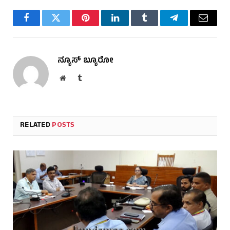
Facebook
Twitter
Pinterest
LinkedIn
Tumblr
Telegram
Email
ನ್ಯೂಸ್ ಬ್ಯೂರೋ
Website
Tumblr
RELATED
POSTS