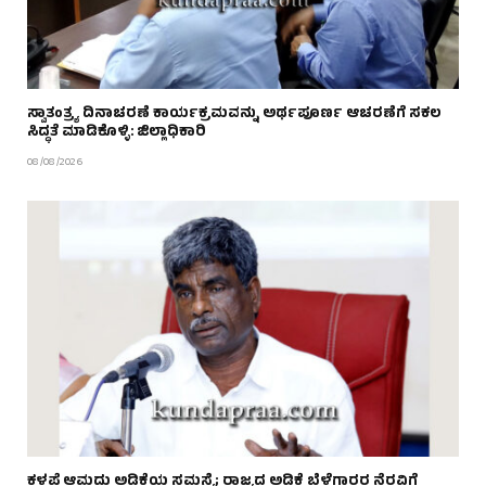
ಸ್ವಾತಂತ್ರ್ಯ ದಿನಾಚರಣೆ ಕಾರ್ಯಕ್ರಮವನ್ನು ಅರ್ಥಪೂರ್ಣ ಆಚರಣೆಗೆ ಸಕಲ
ಸಿದ್ಧತೆ ಮಾಡಿಕೊಳ್ಳಿ: ಜಿಲ್ಲಾಧಿಕಾರಿ
08/08/2026
ಕಳಪೆ ಆಮದು ಅಡಿಕೆಯ ಸಮಸ್ಯೆ; ರಾಜ್ಯದ ಅಡಿಕೆ ಬೆಳೆಗಾರರ ನೆರವಿಗೆ