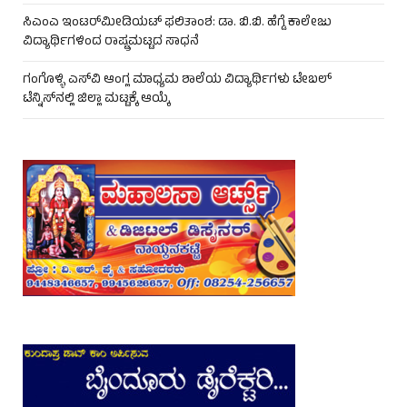
ಸಿಎಂಎ ಇಂಟರ್‌ಮೀಡಿಯಟ್ ಫಲಿತಾಂಶ: ಡಾ. ಬಿ.ಬಿ. ಹೆಗ್ಡೆ ಕಾಲೇಜು
ವಿದ್ಯಾರ್ಥಿಗಳಿಂದ ರಾಷ್ಟ್ರಮಟ್ಟದ ಸಾಧನೆ
ಗಂಗೊಳ್ಳಿ ಎಸ್‌ವಿ ಆಂಗ್ಲ ಮಾಧ್ಯಮ ಶಾಲೆಯ ವಿದ್ಯಾರ್ಥಿಗಳು ಟೇಬಲ್‌
ಟೆನ್ನಿಸ್‌ನಲ್ಲಿ ಜಿಲ್ಲಾ ಮಟ್ಟಕ್ಕೆ ಆಯ್ಕೆ