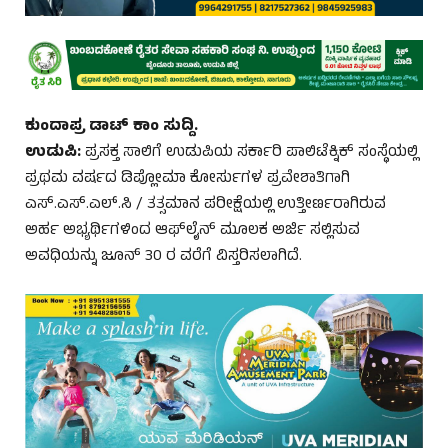
ಕುಂದಾಪ್ರ ಡಾಟ್‌ ಕಾಂ ಸುದ್ದಿ.
ಉಡುಪಿ:
ಪ್ರಸಕ್ತ ಸಾಲಿಗೆ ಉಡುಪಿಯ ಸರ್ಕಾರಿ ಪಾಲಿಟೆಕ್ನಿಕ್ ಸಂಸ್ಥೆಯಲ್ಲಿ
ಪ್ರಥಮ ವರ್ಷದ ಡಿಪ್ಲೋಮಾ ಕೋರ್ಸುಗಳ ಪ್ರವೇಶಾತಿಗಾಗಿ
ಎಸ್.ಎಸ್.ಎಲ್.ಸಿ / ತತ್ಸಮಾನ ಪರೀಕ್ಷೆಯಲ್ಲಿ ಉತ್ತೀರ್ಣರಾಗಿರುವ
ಅರ್ಹ ಅಭ್ಯರ್ಥಿಗಳಿಂದ ಆಫ್‌ಲೈನ್ ಮೂಲಕ ಅರ್ಜಿ ಸಲ್ಲಿಸುವ
ಅವಧಿಯನ್ನು ಜೂನ್ 30 ರ ವರೆಗೆ ವಿಸ್ತರಿಸಲಾಗಿದೆ.