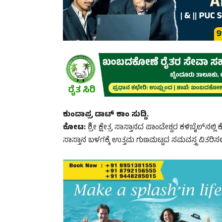
ಕುಂದಾಪ್ರ ಡಾಟ್‌ ಕಾಂ ಸುದ್ದಿ.
ಕೋಟ:
ಶ್ರೀ ಕ್ಷೇತ್ರ ಸಾಸ್ತಾನದ ಪಾಂಡೇಶ್ವರ ಕಳಿಬೈಲ್
ಸಾಸ್ತಾನ ಬಳಗಕ್ಕೆ ಉತ್ತಮ ಗುಣಮಟ್ಟದ ಸಮವಸ್ತ್ರ ವಿತರಿ