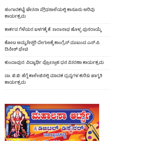
ಹಂಗಾರಕಟ್ಟೆ: ಚೇತನಾ ಪ್ರೌಢಶಾಲೆಯಲ್ಲಿ ಕಾನೂನು ಅರಿವು
ಕಾರ್ಯಕ್ರಮ
ಕಾರ್ಕಡ ಗೆಳೆಯರ ಬಳಗಕ್ಕೆ ಕೆ. ತಾರಾನಾಥ ಹೊಳ್ಳ ಪುನರಾಯ್ಕೆ
ಕೋಟ ಅಮೃತೇಶ್ವರಿ ದೇಗುಲಕ್ಕೆ ಕಾಂಗ್ರೆಸ್ ಮುಖಂಡ ಎಸ್.ಪಿ.
ದಿನೇಶ್ ಭೇಟಿ
ಕುಂದಾಪುರ: ವಿದ್ಯಾರ್ಥಿ ಪ್ರೋತ್ಸಾಹ ಧನ ವಿತರಣಾ ಕಾರ್ಯಕ್ರಮ
ಡಾ. ಬಿ.ಬಿ. ಹೆಗ್ಡೆ ಕಾಲೇಜಿನಲ್ಲಿ ಮಾದಕ ದ್ರವ್ಯಗಳ ಕುರಿತು ಜಾಗೃತಿ
ಕಾರ್ಯಕ್ರಮ