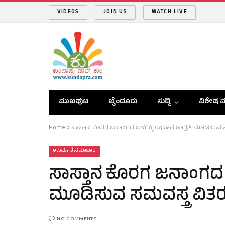
VIDEOS
JOIN US
WATCH LIVE
ಮುಖಪುಟ
ಬೈಂದೂರು
ಸುದ್ದಿ
ವಿಶೇಷ ವ
Home
»
ಸಾಸ್ತಾನ ಕೊರಗ ಜನಾಂಗದ ಬಳಗಕ್ಕೆ ರಕ್ತದಾನ ಜಾಗ್ರತಿ ಮೂಡಿಸುವ ಸ
ಊರ್ಮನೆ ಸಮಾಚಾರ
ಸಾಸ್ತಾನ ಕೊರಗ ಜನಾಂಗದ ಬಳ
ಮೂಡಿಸುವ ಸಮವಸ್ತ್ರ ವಿತರ
NO COMMENTS