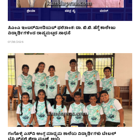
ಸಿಎಂಎ ಇಂಟರ್‌ಮೀಡಿಯಟ್ ಫಲಿತಾಂಶ: ಡಾ. ಬಿ.ಬಿ. ಹೆಗ್ಡೆ ಕಾಲೇಜು
ವಿದ್ಯಾರ್ಥಿಗಳಿಂದ ರಾಷ್ಟ್ರಮಟ್ಟದ ಸಾಧನೆ
07/08/2026
ಗಂಗೊಳ್ಳಿ ಎಸ್‌ವಿ ಆಂಗ್ಲ ಮಾಧ್ಯಮ ಶಾಲೆಯ ವಿದ್ಯಾರ್ಥಿಗಳು ಟೇಬಲ್‌
ಟೆನ್ನಿಸ್‌ನಲ್ಲಿ ಜಿಲ್ಲಾ ಮಟ್ಟಕ್ಕೆ ಆಯ್ಕೆ