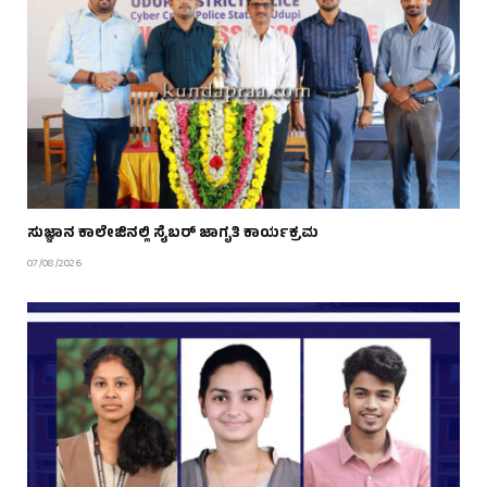
ಸುಜ್ಞಾನ ಕಾಲೇಜಿನಲ್ಲಿ ಸೈಬರ್ ಜಾಗೃತಿ ಕಾರ್ಯಕ್ರಮ
07/08/2026