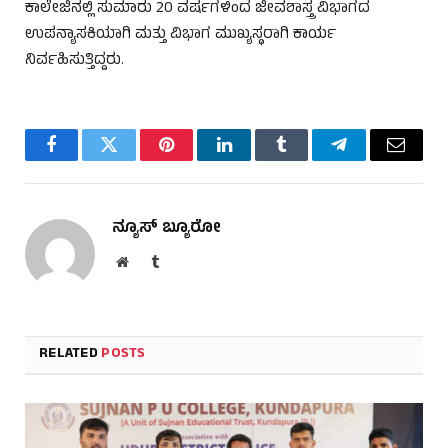
ಕಾಲೇಜಿನಲ್ಲಿ ಸುಮಾರು 20 ವರ್ಷಗಳಿಂದ ಜೀವಶಾಸ್ತ್ರ ವಿಭಾಗದ
ಉಪನ್ಯಾಸಕಿಯಾಗಿ ಮತ್ತು ವಿಭಾಗ ಮುಖ್ಯಸ್ಥರಾಗಿ ಕಾರ್ಯ
ನಿರ್ವಹಿಸುತ್ತಿದ್ದರು.
Facebook
Twitter
Pinterest
LinkedIn
Tumblr
Telegram
Email
ನ್ಯೂಸ್ ಬ್ಯೂರೋ
Website
Tumblr
RELATED
POSTS