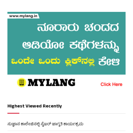
Highest Viewed Recently
ಸುಜ್ಞಾನ ಕಾಲೇಜಿನಲ್ಲಿ ಸೈಬರ್ ಜಾಗೃತಿ ಕಾರ್ಯಕ್ರಮ