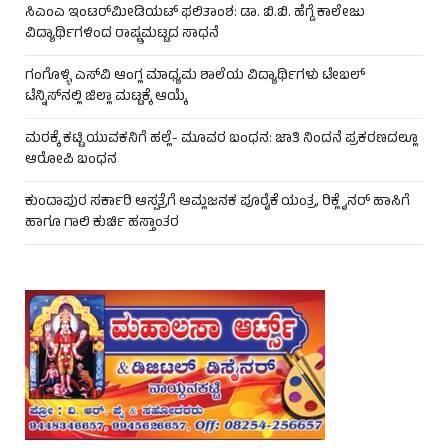
ಸಿಎಂಎ ಇಂಟರ್‌ಮೀಡಿಯಟ್ ಫಲಿತಾಂಶ: ಡಾ. ಬಿ.ಬಿ. ಹೆಗ್ಡೆ ಕಾಲೇಜು
ವಿದ್ಯಾರ್ಥಿಗಳಿಂದ ರಾಷ್ಟ್ರಮಟ್ಟದ ಸಾಧನೆ
ಗಂಗೊಳ್ಳಿ ಎಸ್‌ವಿ ಆಂಗ್ಲ ಮಾಧ್ಯಮ ಶಾಲೆಯ ವಿದ್ಯಾರ್ಥಿಗಳು ಟೇಬಲ್‌
ಟೆನ್ನಿಸ್‌ನಲ್ಲಿ ಜಿಲ್ಲಾ ಮಟ್ಟಕ್ಕೆ ಆಯ್ಕೆ
ಮರಕ್ಕೆ ಕಟ್ಟಿ ಯುವಕನಿಗೆ ಹಲ್ಲೆ- ಮೂವರ ಬಂಧನ: ಜಾತಿ ನಿಂದನೆ ಪ್ರಕರಣದಲ್ಲೂ
ಆರೋಪಿ ಬಂಧನ
ಕುಂದಾಪುರ ಸರ್ಕಾರಿ ಆಸ್ಪತ್ರೆಗೆ ಆಮ್ಲಜನಕ ಪೂರೈಕೆ ಯಂತ್ರ, ರಿಕ್ಲೈನರ್ ಹಾಸಿಗೆ
ಹಾಗೂ ಗಾಲಿ ಕುರ್ಚಿ ಹಸ್ತಾಂತರ