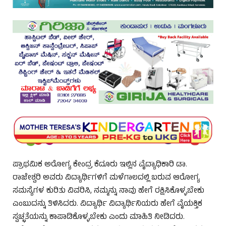
ಪ್ರಾಥಮಿಕ ಅರೋಗ್ಯ ಕೇಂದ್ರ ಕೆದೂರು ಇಲ್ಲಿನ ವೈದ್ಯಾಧಿಕಾರಿ ಡಾ.
ರಾಜೇಶ್ವರಿ ಅವರು ವಿದ್ಯಾರ್ಥಿಗಳಿಗೆ ಮಳೆಗಾಲದಲ್ಲಿ ಬರುವ ಆರೋಗ್ಯ
ಸಮಸ್ಯೆಗಳ ಕುರಿತು ವಿವರಿಸಿ, ನಮ್ಮನ್ನು ನಾವು ಹೇಗೆ ರಕ್ಷಿಸಿಕೊಳ್ಳಬೇಕು
ಎಂಬುದನ್ನು ತಿಳಿಸಿದರು. ವಿದ್ಯಾರ್ಥಿ ವಿದ್ಯಾರ್ಥಿನಿಯರು ಹೇಗೆ ವೈಯಕ್ತಿಕ
ಸ್ವಚ್ಛತೆಯನ್ನು ಕಾಪಾಡಿಕೊಳ್ಳಬೇಕು ಎಂದು ಮಾಹಿತಿ ನೀಡಿದರು.