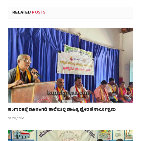
RELATED
POSTS
ಹಂಗಾರಕಟ್ಟೆ ದೂಳಂಗಡಿ ಶಾಲೆಯಲ್ಲಿ ಸಾಹಿತ್ಯ ಪ್ರೇರಣೆ ಕಾರ್ಯಕ್ರಮ
08/08/2026