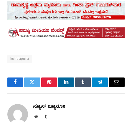
kundapura
Facebook
Twitter
Pinterest
LinkedIn
Tumblr
Telegram
Email
ನ್ಯೂಸ್ ಬ್ಯೂರೋ
Website
Tumblr