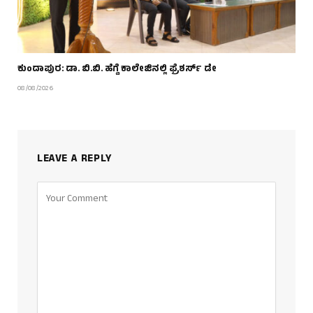
ಕುಂದಾಪುರ: ಡಾ. ಬಿ.ಬಿ. ಹೆಗ್ಡೆ ಕಾಲೇಜಿನಲ್ಲಿ ಫ್ರೆಶರ್ಸ್ ಡೇ
08/08/2026
LEAVE A REPLY