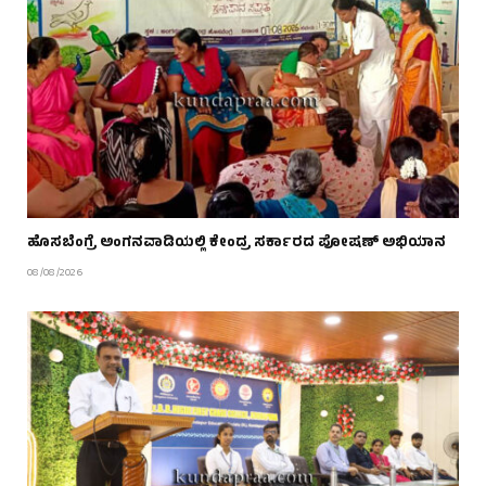
ಹೊಸಬೆಂಗ್ರೆ ಅಂಗನವಾಡಿಯಲ್ಲಿ ಕೇಂದ್ರ ಸರ್ಕಾರದ ಪೋಷಣ್ ಅಭಿಯಾನ
08/08/2026