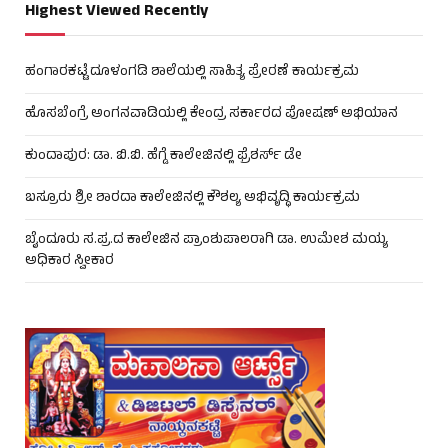
Highest Viewed Recently
ಹಂಗಾರಕಟ್ಟೆ ದೂಳಂಗಡಿ ಶಾಲೆಯಲ್ಲಿ ಸಾಹಿತ್ಯ ಪ್ರೇರಣೆ ಕಾರ್ಯಕ್ರಮ
ಹೊಸಬೆಂಗ್ರೆ ಅಂಗನವಾಡಿಯಲ್ಲಿ ಕೇಂದ್ರ ಸರ್ಕಾರದ ಪೋಷಣ್ ಅಭಿಯಾನ
ಕುಂದಾಪುರ: ಡಾ. ಬಿ.ಬಿ. ಹೆಗ್ಡೆ ಕಾಲೇಜಿನಲ್ಲಿ ಫ್ರೆಶರ್ಸ್ ಡೇ
ಬಸ್ರೂರು ಶ್ರೀ ಶಾರದಾ ಕಾಲೇಜಿನಲ್ಲಿ ಕೌಶಲ್ಯ ಅಭಿವೃದ್ಧಿ ಕಾರ್ಯಕ್ರಮ
ಬೈಂದೂರು ಸ.ಪ್ರ.ದ ಕಾಲೇಜಿನ ಪ್ರಾಂಶುಪಾಲರಾಗಿ ಡಾ. ಉಮೇಶ ಮಯ್ಯ
ಅಧಿಕಾರ ಸ್ವೀಕಾರ