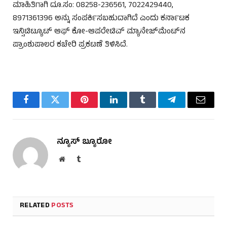
ಮಾಹಿತಿಗಾಗಿ ದೂ.ಸಂ: 08258-236561, 7022429440,
8971361396 ಅನ್ನು ಸಂಪರ್ಕಿಸಬಹುದಾಗಿದೆ ಎಂದು ಕರ್ನಾಟಕ
ಇನ್ಸಿಟಿಟ್ಯೂಟ್ ಆಫ್ ಕೋ-ಆಪರೇಟಿವ್ ಮ್ಯಾನೇಜ್‌ಮೆಂಟ್‌ನ
ಪ್ರಾಂಶುಪಾಲರ ಕಚೇರಿ ಪ್ರಕಟಣೆ ತಿಳಿಸಿದೆ.
Facebook
Twitter
Pinterest
LinkedIn
Tumblr
Telegram
Email
ನ್ಯೂಸ್ ಬ್ಯೂರೋ
Website
Tumblr
RELATED
POSTS