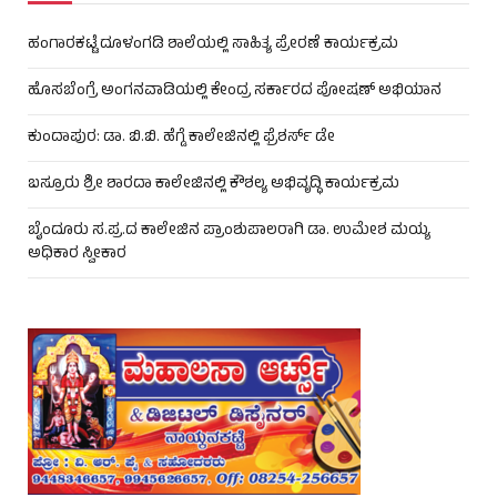
ಹಂಗಾರಕಟ್ಟೆ ದೂಳಂಗಡಿ ಶಾಲೆಯಲ್ಲಿ ಸಾಹಿತ್ಯ ಪ್ರೇರಣೆ ಕಾರ್ಯಕ್ರಮ
ಹೊಸಬೆಂಗ್ರೆ ಅಂಗನವಾಡಿಯಲ್ಲಿ ಕೇಂದ್ರ ಸರ್ಕಾರದ ಪೋಷಣ್ ಅಭಿಯಾನ
ಕುಂದಾಪುರ: ಡಾ. ಬಿ.ಬಿ. ಹೆಗ್ಡೆ ಕಾಲೇಜಿನಲ್ಲಿ ಫ್ರೆಶರ್ಸ್ ಡೇ
ಬಸ್ರೂರು ಶ್ರೀ ಶಾರದಾ ಕಾಲೇಜಿನಲ್ಲಿ ಕೌಶಲ್ಯ ಅಭಿವೃದ್ಧಿ ಕಾರ್ಯಕ್ರಮ
ಬೈಂದೂರು ಸ.ಪ್ರ.ದ ಕಾಲೇಜಿನ ಪ್ರಾಂಶುಪಾಲರಾಗಿ ಡಾ. ಉಮೇಶ ಮಯ್ಯ
ಅಧಿಕಾರ ಸ್ವೀಕಾರ