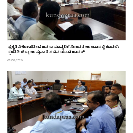
ಪ್ರಕೃತಿ ವಿಕೋಪದಿಂದ ಜನಸಾಮಾನ್ಯರಿಗೆ ತೊಂದರೆ ಉಂಟಾದಲ್ಲಿ ಕೂಡಲೇ
ಸ್ಪಂದಿಸಿ: ಜಿಲ್ಲಾ ಉಸ್ತುವಾರಿ ಸಚಿವ ಯು.ಟಿ ಖಾದರ್
08/08/2026