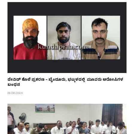
ಡೇವಿಡ್ ಕೊಲೆ ಪ್ರಕರಣ – ಬೈಂದೂರು, ಭಟ್ಕಳದಲ್ಲಿ ಮೂವರು ಆರೋಪಿಗಳ
ಬಂಧನ
08/08/2026