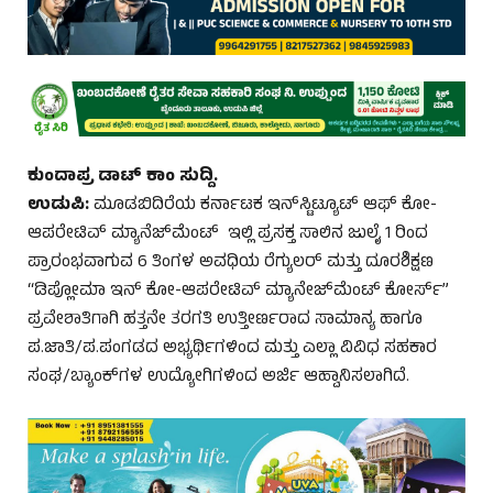
ಕುಂದಾಪ್ರ ಡಾಟ್‌ ಕಾಂ ಸುದ್ದಿ.
ಉಡುಪಿ:
ಮೂಡಬಿದಿರೆಯ ಕರ್ನಾಟಕ ಇನ್‌ಸ್ಟಿಟ್ಯೂಟ್ ಆಫ್ ಕೋ-
ಆಪರೇಟಿವ್ ಮ್ಯಾನೆಜ್‌ಮೆಂಟ್ ಇಲ್ಲಿ ಪ್ರಸಕ್ತ ಸಾಲಿನ ಜುಲೈ 1 ರಿಂದ
ಪ್ರಾರಂಭವಾಗುವ 6 ತಿಂಗಳ ಅವಧಿಯ ರೆಗ್ಯುಲರ್ ಮತ್ತು ದೂರಶಿಕ್ಷಣ
“ಡಿಪ್ಲೋಮಾ ಇನ್ ಕೋ-ಆಪರೇಟಿವ್ ಮ್ಯಾನೇಜ್‌ಮೆಂಟ್ ಕೋರ್ಸ್”
ಪ್ರವೇಶಾತಿಗಾಗಿ ಹತ್ತನೇ ತರಗತಿ ಉತ್ತೀರ್ಣರಾದ ಸಾಮಾನ್ಯ ಹಾಗೂ
ಪ.ಜಾತಿ/ಪ.ಪಂಗಡದ ಅಭ್ಯರ್ಥಿಗಳಿಂದ ಮತ್ತು ಎಲ್ಲಾ ವಿವಿಧ ಸಹಕಾರ
ಸಂಘ/ಬ್ಯಾಂಕ್‌ಗಳ ಉದ್ಯೋಗಿಗಳಿಂದ ಅರ್ಜಿ ಆಹ್ವಾನಿಸಲಾಗಿದೆ.