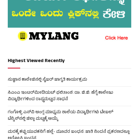
Highest Viewed Recently
ಸುಜ್ಞಾನ ಕಾಲೇಜಿನಲ್ಲಿ ಸೈಬರ್ ಜಾಗೃತಿ ಕಾರ್ಯಕ್ರಮ
ಸಿಎಂಎ ಇಂಟರ್‌ಮೀಡಿಯಟ್ ಫಲಿತಾಂಶ: ಡಾ. ಬಿ.ಬಿ. ಹೆಗ್ಡೆ ಕಾಲೇಜು
ವಿದ್ಯಾರ್ಥಿಗಳಿಂದ ರಾಷ್ಟ್ರಮಟ್ಟದ ಸಾಧನೆ
ಗಂಗೊಳ್ಳಿ ಎಸ್‌ವಿ ಆಂಗ್ಲ ಮಾಧ್ಯಮ ಶಾಲೆಯ ವಿದ್ಯಾರ್ಥಿಗಳು ಟೇಬಲ್‌
ಟೆನ್ನಿಸ್‌ನಲ್ಲಿ ಜಿಲ್ಲಾ ಮಟ್ಟಕ್ಕೆ ಆಯ್ಕೆ
ಮರಕ್ಕೆ ಕಟ್ಟಿ ಯುವಕನಿಗೆ ಹಲ್ಲೆ- ಮೂವರ ಬಂಧನ: ಜಾತಿ ನಿಂದನೆ ಪ್ರಕರಣದಲ್ಲೂ
ಆರೋಪಿ ಬಂಧನ