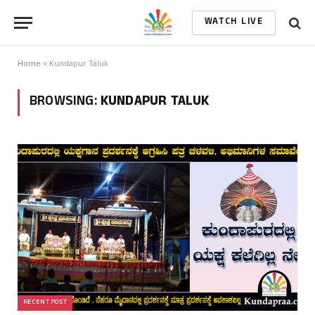
WATCH LIVE
Home
»
Kundapur Taluk
BROWSING:
KUNDAPUR TALUK
RECENT POST