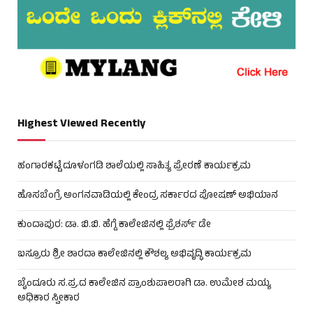
Highest Viewed Recently
ಹಂಗಾರಕಟ್ಟೆ ದೂಳಂಗಡಿ ಶಾಲೆಯಲ್ಲಿ ಸಾಹಿತ್ಯ ಪ್ರೇರಣೆ ಕಾರ್ಯಕ್ರಮ
ಹೊಸಬೆಂಗ್ರೆ ಅಂಗನವಾಡಿಯಲ್ಲಿ ಕೇಂದ್ರ ಸರ್ಕಾರದ ಪೋಷಣ್ ಅಭಿಯಾನ
ಕುಂದಾಪುರ: ಡಾ. ಬಿ.ಬಿ. ಹೆಗ್ಡೆ ಕಾಲೇಜಿನಲ್ಲಿ ಫ್ರೆಶರ್ಸ್ ಡೇ
ಬಸ್ರೂರು ಶ್ರೀ ಶಾರದಾ ಕಾಲೇಜಿನಲ್ಲಿ ಕೌಶಲ್ಯ ಅಭಿವೃದ್ಧಿ ಕಾರ್ಯಕ್ರಮ
ಬೈಂದೂರು ಸ.ಪ್ರ.ದ ಕಾಲೇಜಿನ ಪ್ರಾಂಶುಪಾಲರಾಗಿ ಡಾ. ಉಮೇಶ ಮಯ್ಯ
ಅಧಿಕಾರ ಸ್ವೀಕಾರ