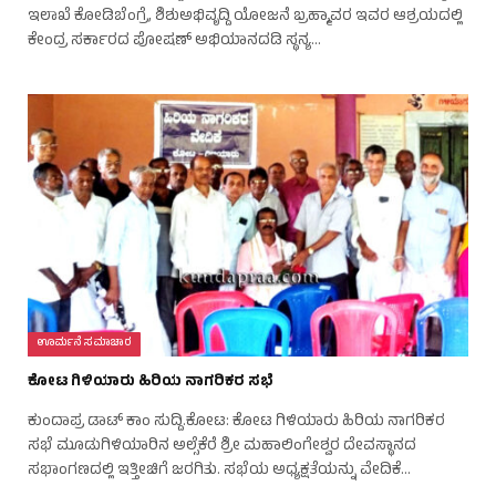
ಇಲಾಖೆ ಕೋಡಿಬೆಂಗ್ರೆ, ಶಿಶುಅಭಿವೃದ್ದಿ ಯೋಜನೆ ಬ್ರಹ್ಮಾವರ ಇವರ ಆಶ್ರಯದಲ್ಲಿ
ಕೇಂದ್ರ ಸರ್ಕಾರದ ಪೋಷಣ್ ಅಭಿಯಾನದಡಿ ಸ್ಥನ್ಯ…
ಊರ್ಮನೆ ಸಮಾಚಾರ
ಕೋಟ ಗಿಳಿಯಾರು ಹಿರಿಯ ನಾಗರಿಕರ ಸಭೆ
ಕುಂದಾಪ್ರ ಡಾಟ್‌ ಕಾಂ ಸುದ್ದಿ.ಕೋಟ: ಕೋಟ ಗಿಳಿಯಾರು ಹಿರಿಯ ನಾಗರಿಕರ
ಸಭೆ ಮೂಡುಗಿಳಿಯಾರಿನ ಅಲ್ಸೆಕೆರೆ ಶ್ರೀ ಮಹಾಲಿಂಗೇಶ್ವರ ದೇವಸ್ಥಾನದ
ಸಭಾಂಗಣದಲ್ಲಿ ಇತ್ತೀಚಿಗೆ ಜರಗಿತು. ಸಭೆಯ ಅಧ್ಯಕ್ಷತೆಯನ್ನು ವೇದಿಕೆ…