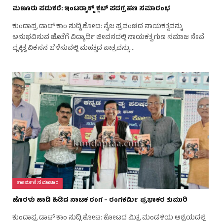
ಮಣೂರು ಪಡುಕರೆ: ಇಂಟರ‍್ಯಾಕ್ಟ್ ಕ್ಲಬ್ ಪದಗ್ರಹಣ ಸಮಾರಂಭ
ಕುಂದಾಪ್ರ ಡಾಟ್‌ ಕಾಂ ಸುದ್ದಿ.ಕೋಟ: ನೈಜ ಪ್ರಪಂಚದ ನಾಯಕತ್ವವನ್ನು
ಅನುಭವಿಸುವ ಜೊತೆಗೆ ವಿದ್ಯಾರ್ಥಿ ಜೀವನದಲ್ಲಿ ನಾಯಕತ್ವ ಗುಣ ಸಮಾಜ ಸೇವೆ
ವ್ಯಕ್ತಿತ್ವ ವಿಕಸನ ಬೆಳೆಸುವಲ್ಲಿ ಮಹತ್ವದ ಪಾತ್ರವನ್ನು…
ಊರ್ಮನೆ ಸಮಾಚಾರ
ಹೊರಳು ಹಾದಿ ಹಿಡಿದ ನಾಟಕ ರಂಗ – ರಂಗಕರ್ಮಿ ಪ್ರಭಾಕರ ತುಮುರಿ
ಕುಂದಾಪ್ರ ಡಾಟ್‌ ಕಾಂ ಸುದ್ದಿ.ಕೋಟ: ಕೋಟದ ಮಿತ್ರ ಮಂಡಳಿಯ ಆಶ್ರಯದಲ್ಲಿ