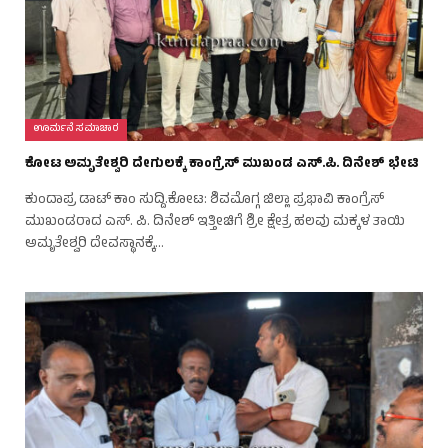
ಊರ್ಮನೆ ಸಮಾಚಾರ
ಕೋಟ ಅಮೃತೇಶ್ವರಿ ದೇಗುಲಕ್ಕೆ ಕಾಂಗ್ರೆಸ್ ಮುಖಂಡ ಎಸ್.ಪಿ. ದಿನೇಶ್ ಭೇಟಿ
ಕುಂದಾಪ್ರ ಡಾಟ್‌ ಕಾಂ ಸುದ್ದಿ.ಕೋಟ: ಶಿವಮೊಗ್ಗ ಜಿಲ್ಲಾ ಪ್ರಭಾವಿ ಕಾಂಗ್ರೆಸ್
ಮುಖಂಡರಾದ ಎಸ್. ಪಿ. ದಿನೇಶ್ ಇತ್ತೀಚಿಗೆ ಶ್ರೀ ಕ್ಷೇತ್ರ ಹಲವು ಮಕ್ಕಳ ತಾಯಿ
ಅಮೃತೇಶ್ವರಿ ದೇವಸ್ಥಾನಕ್ಕೆ…