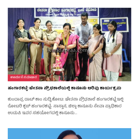
ಊರ್ಮನೆ ಸಮಾಚಾರ
ಹಂಗಾರಕಟ್ಟೆ: ಚೇತನಾ ಪ್ರೌಢಶಾಲೆಯಲ್ಲಿ ಕಾನೂನು ಅರಿವು ಕಾರ್ಯಕ್ರಮ
ಕುಂದಾಪ್ರ ಡಾಟ್‌ ಕಾಂ ಸುದ್ದಿ.ಕೋಟ: ಚೇತನಾ ಪ್ರೌಢಶಾಲೆ ಹಂಗಾರಕಟ್ಟೆ ಇಲ್ಲಿ
ರೋಟರಿ ಕ್ಲಬ್ ಹಂಗಾರಕಟ್ಟೆ- ಸಾಸ್ತಾನ, ಜಿಲ್ಲಾ ಕಾನೂನು ಸೇವಾ ಪ್ರಾಧಿಕಾರ
ಉಡುಪಿ ಇವರ ಸಹಯೋಗದಲ್ಲಿ ಕಾನೂನು…