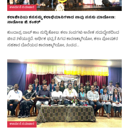
ಊರ್ಮನೆ ಸಮಾಚಾರ
ಕಲಾಜೀವಿಯ ಕನಸನ್ನು ಕಲಾಭಿಮಾನಿಗಳಾದ ನಾವು ನನಸು ಮಾಡೋಣ:
ನಾಡೋಜ ಜಿ. ಶಂಕರ್
ಕುಂದಾಪ್ರ ಡಾಟ್‌ ಕಾಂ ಸುದ್ದಿ.ಕೋಟ: ಕಲಾ ತಂಡಗಳು ಅನೇಕ ಸದುದ್ಧೇಶದಿಂದ
ಜೀವ ತಳೆಯುತ್ತದೆ. ಆರ್ಥಿಕ ಭದ್ರತೆ ಸಿಗದ ಕಾರಣಕ್ಕಾಗಿಯೋ, ಕಲಾ ಪೋಷಕರ
ಸಹಕಾರ ದೊರೆಯದ ಕಾರಣಕ್ಕಾಗಿಯೋ, ತಂಡದ…
ಊರ್ಮನೆ ಸಮಾಚಾರ