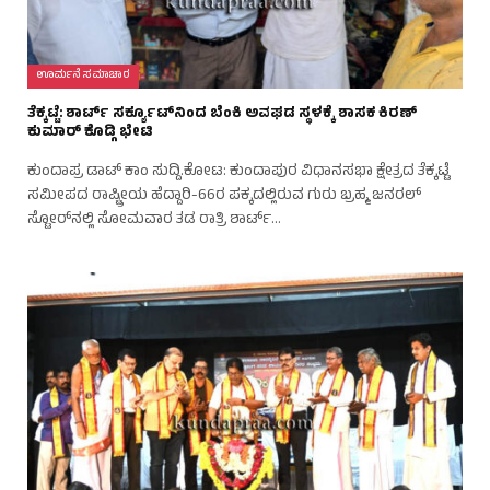
ಊರ್ಮನೆ ಸಮಾಚಾರ
ತೆಕ್ಕಟ್ಟೆ: ಶಾರ್ಟ್ ಸರ್ಕ್ಯೂಟ್‌ನಿಂದ ಬೆಂಕಿ ಅವಘಡ ಸ್ಥಳಕ್ಕೆ ಶಾಸಕ ಕಿರಣ್
ಕುಮಾರ್ ಕೊಡ್ಗಿ ಭೇಟಿ
ಕುಂದಾಪ್ರ ಡಾಟ್‌ ಕಾಂ ಸುದ್ದಿ.ಕೋಟ: ಕುಂದಾಪುರ ವಿಧಾನಸಭಾ ಕ್ಷೇತ್ರದ ತೆಕ್ಕಟ್ಟೆ
ಸಮೀಪದ ರಾಷ್ಟ್ರೀಯ ಹೆದ್ದಾರಿ-66ರ ಪಕ್ಕದಲ್ಲಿರುವ ಗುರು ಬ್ರಹ್ಮ ಜನರಲ್
ಸ್ಟೋರ್‌ನಲ್ಲಿ ಸೋಮವಾರ ತಡ ರಾತ್ರಿ ಶಾರ್ಟ್…