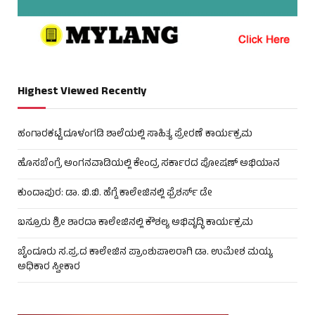
Highest Viewed Recently
ಹಂಗಾರಕಟ್ಟೆ ದೂಳಂಗಡಿ ಶಾಲೆಯಲ್ಲಿ ಸಾಹಿತ್ಯ ಪ್ರೇರಣೆ ಕಾರ್ಯಕ್ರಮ
ಹೊಸಬೆಂಗ್ರೆ ಅಂಗನವಾಡಿಯಲ್ಲಿ ಕೇಂದ್ರ ಸರ್ಕಾರದ ಪೋಷಣ್ ಅಭಿಯಾನ
ಕುಂದಾಪುರ: ಡಾ. ಬಿ.ಬಿ. ಹೆಗ್ಡೆ ಕಾಲೇಜಿನಲ್ಲಿ ಫ್ರೆಶರ್ಸ್ ಡೇ
ಬಸ್ರೂರು ಶ್ರೀ ಶಾರದಾ ಕಾಲೇಜಿನಲ್ಲಿ ಕೌಶಲ್ಯ ಅಭಿವೃದ್ಧಿ ಕಾರ್ಯಕ್ರಮ
ಬೈಂದೂರು ಸ.ಪ್ರ.ದ ಕಾಲೇಜಿನ ಪ್ರಾಂಶುಪಾಲರಾಗಿ ಡಾ. ಉಮೇಶ ಮಯ್ಯ
ಅಧಿಕಾರ ಸ್ವೀಕಾರ