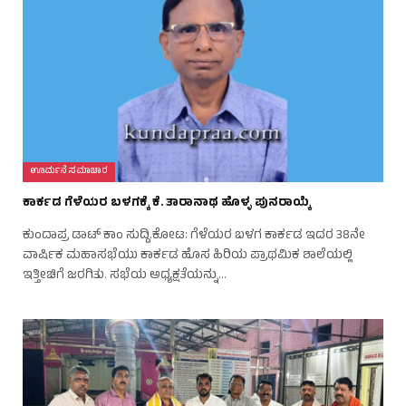
ಊರ್ಮನೆ ಸಮಾಚಾರ
ಕಾರ್ಕಡ ಗೆಳೆಯರ ಬಳಗಕ್ಕೆ ಕೆ. ತಾರಾನಾಥ ಹೊಳ್ಳ ಪುನರಾಯ್ಕೆ
ಕುಂದಾಪ್ರ ಡಾಟ್‌ ಕಾಂ ಸುದ್ದಿ.ಕೋಟ: ಗೆಳೆಯರ ಬಳಗ ಕಾರ್ಕಡ ಇದರ 38ನೇ
ವಾರ್ಷಿಕ ಮಹಾಸಭೆಯು ಕಾರ್ಕಡ ಹೊಸ ಹಿರಿಯ ಪ್ರಾಥಮಿಕ ಶಾಲೆಯಲ್ಲಿ
ಇತ್ತೀಚಿಗೆ ಜರಗಿತು. ಸಭೆಯ ಅಧ್ಯಕ್ಷತೆಯನ್ನು…