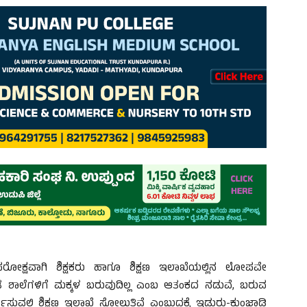
ೋಕ್ಷವಾಗಿ ಶಿಕ್ಷಕರು ಹಾಗೂ ಶಿಕ್ಷಣ ಇಲಾಖೆಯಲ್ಲಿನ ಲೋಪವೇ
ನ್ನಡ ಶಾಲೆಗಳಿಗೆ ಮಕ್ಕಳ ಬರುವುದಿಲ್ಲ ಎಂಬ ಆತಂಕದ ನಡುವೆ, ಬರುವ
ಸುವಲ್ಲಿ ಶಿಕ್ಷಣ ಇಲಾಖೆ ಸೋಲುತ್ತಿವೆ ಎಂಬುದಕ್ಕೆ ಇಡುರು-ಕುಂಜ್ಞಾಡಿ