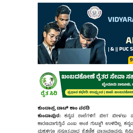
ಕುಂದಾಪ್ರ ಡಾಟ್ ಕಾಂ ವರದಿ
ಕುಂದಾಪುರ:
ಕನ್ನಡ ಶಾಲೆಗಳಿಗೆ ಬೀಗ ಬೀಳಲು ಪರ
ಕಾರಣವಾಗುತ್ತಿವೆ ಎಂಬ ಅಂಶ ಗುಟ್ಟಾಗಿ ಉಳಿದಿಲ್ಲ. ಕ
ಮಕ್ಕಳಿಗೂ ಸಸೂತ್ರವಾದ ಶೈಕ್ಷಣಿಕ ವಾತಾವಣವನ್ನು ನಿರ್ಮಿ