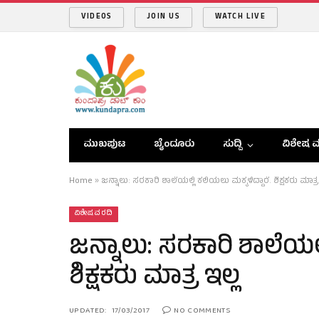
VIDEOS
JOIN US
WATCH LIVE
ಮುಖಪುಟ
ಬೈಂದೂರು
ಸುದ್ದಿ
ವಿಶೇಷ ವ
Home
»
ಜನ್ನಾಲು: ಸರಕಾರಿ ಶಾಲೆಯಲ್ಲಿ ಕಲಿಯಲು ಮಕ್ಕಳಿದ್ದಾರೆ. ಶಿಕ್ಷಕರು ಮಾತ್ರ
ವಿಶೇಷ ವರದಿ
ಜನ್ನಾಲು: ಸರಕಾರಿ ಶಾಲೆಯಲ್ಲ
ಶಿಕ್ಷಕರು ಮಾತ್ರ ಇಲ್ಲ
UPDATED:
17/03/2017
NO COMMENTS