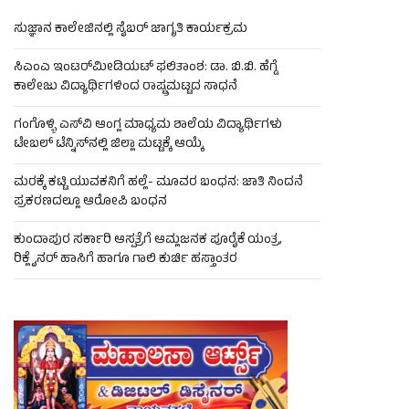
ಸುಜ್ಞಾನ ಕಾಲೇಜಿನಲ್ಲಿ ಸೈಬರ್ ಜಾಗೃತಿ ಕಾರ್ಯಕ್ರಮ
ಸಿಎಂಎ ಇಂಟರ್‌ಮೀಡಿಯಟ್ ಫಲಿತಾಂಶ: ಡಾ. ಬಿ.ಬಿ. ಹೆಗ್ಡೆ
ಕಾಲೇಜು ವಿದ್ಯಾರ್ಥಿಗಳಿಂದ ರಾಷ್ಟ್ರಮಟ್ಟದ ಸಾಧನೆ
ಗಂಗೊಳ್ಳಿ ಎಸ್‌ವಿ ಆಂಗ್ಲ ಮಾಧ್ಯಮ ಶಾಲೆಯ ವಿದ್ಯಾರ್ಥಿಗಳು
ಟೇಬಲ್‌ ಟೆನ್ನಿಸ್‌ನಲ್ಲಿ ಜಿಲ್ಲಾ ಮಟ್ಟಕ್ಕೆ ಆಯ್ಕೆ
ಮರಕ್ಕೆ ಕಟ್ಟಿ ಯುವಕನಿಗೆ ಹಲ್ಲೆ- ಮೂವರ ಬಂಧನ: ಜಾತಿ ನಿಂದನೆ
ಪ್ರಕರಣದಲ್ಲೂ ಆರೋಪಿ ಬಂಧನ
ಕುಂದಾಪುರ ಸರ್ಕಾರಿ ಆಸ್ಪತ್ರೆಗೆ ಆಮ್ಲಜನಕ ಪೂರೈಕೆ ಯಂತ್ರ,
ರಿಕ್ಲೈನರ್ ಹಾಸಿಗೆ ಹಾಗೂ ಗಾಲಿ ಕುರ್ಚಿ ಹಸ್ತಾಂತರ