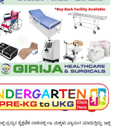
್ತುತ ಶೈಕ್ಷಣಿಕ ಸಾಲಿನಲ್ಲಿ ೧೩ ಮಕ್ಕಳು ವ್ಯಾಸಂಗ ಮಾಡುತ್ತಿದ್ದು, ಇಲ್ಲಿ