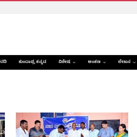
ರದಿ
ಕುಂದಾಪ್ರ ಕನ್ನಡ
ವಿಶೇಷ
ಅಂಕಣ
ಲೇಖನ