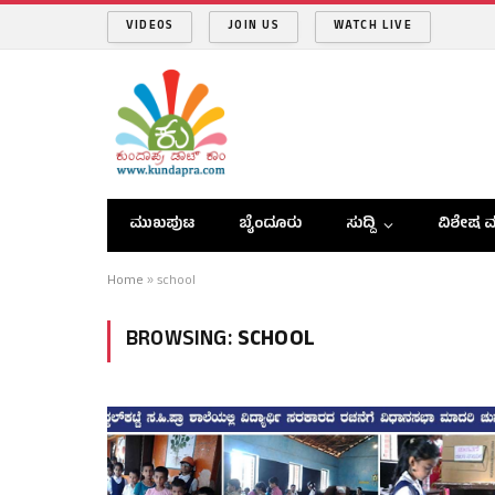
VIDEOS
JOIN US
WATCH LIVE
ಮುಖಪುಟ
ಬೈಂದೂರು
ಸುದ್ದಿ
ವಿಶೇಷ ವ
Home
»
school
BROWSING:
SCHOOL