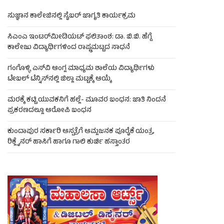
ಸುಜ್ಞಾನ ಕಾಲೇಜಿನಲ್ಲಿ ಸೈಬರ್ ಜಾಗೃತಿ ಕಾರ್ಯಕ್ರಮ
ಸಿಎಂಎ ಇಂಟರ್‌ಮೀಡಿಯಟ್ ಫಲಿತಾಂಶ: ಡಾ. ಬಿ.ಬಿ. ಹೆಗ್ಡೆ
ಕಾಲೇಜು ವಿದ್ಯಾರ್ಥಿಗಳಿಂದ ರಾಷ್ಟ್ರಮಟ್ಟದ ಸಾಧನೆ
ಗಂಗೊಳ್ಳಿ ಎಸ್‌ವಿ ಆಂಗ್ಲ ಮಾಧ್ಯಮ ಶಾಲೆಯ ವಿದ್ಯಾರ್ಥಿಗಳು
ಟೇಬಲ್‌ ಟೆನ್ನಿಸ್‌ನಲ್ಲಿ ಜಿಲ್ಲಾ ಮಟ್ಟಕ್ಕೆ ಆಯ್ಕೆ
ಮರಕ್ಕೆ ಕಟ್ಟಿ ಯುವಕನಿಗೆ ಹಲ್ಲೆ- ಮೂವರ ಬಂಧನ: ಜಾತಿ ನಿಂದನೆ
ಪ್ರಕರಣದಲ್ಲೂ ಆರೋಪಿ ಬಂಧನ
ಕುಂದಾಪುರ ಸರ್ಕಾರಿ ಆಸ್ಪತ್ರೆಗೆ ಆಮ್ಲಜನಕ ಪೂರೈಕೆ ಯಂತ್ರ,
ರಿಕ್ಲೈನರ್ ಹಾಸಿಗೆ ಹಾಗೂ ಗಾಲಿ ಕುರ್ಚಿ ಹಸ್ತಾಂತರ