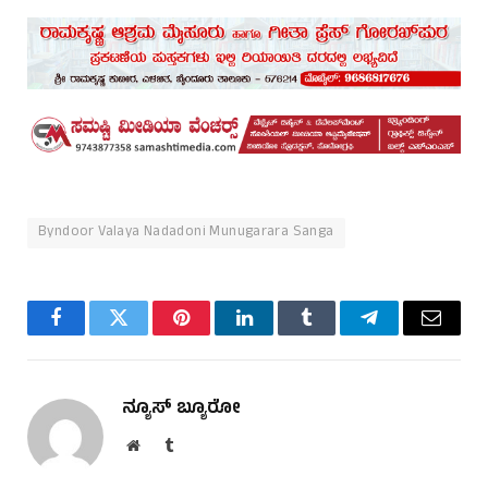
Byndoor Valaya Nadadoni Munugarara Sanga
Facebook
Twitter
Pinterest
LinkedIn
Tumblr
Telegram
Email
ನ್ಯೂಸ್ ಬ್ಯೂರೋ
Website
Tumblr