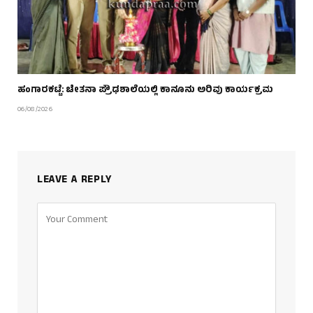
ಹಂಗಾರಕಟ್ಟೆ: ಚೇತನಾ ಪ್ರೌಢಶಾಲೆಯಲ್ಲಿ ಕಾನೂನು ಅರಿವು ಕಾರ್ಯಕ್ರಮ
06/08/2026
LEAVE A REPLY