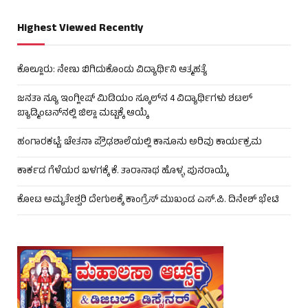
Highest Viewed Recently
ಕೊಲ್ಲೂರು: ನೇಣು ಬಿಗಿದುಕೊಂಡು ವಿದ್ಯಾರ್ಥಿನಿ ಆತ್ಮಹತ್ಯೆ
ಜನತಾ ನ್ಯೂ ಇಂಗ್ಲೀಷ್ ಮಿಡಿಯಂ ಸ್ಕೂಲ್‌ನ 4 ವಿದ್ಯಾರ್ಥಿಗಳು ಶಟಲ್
ಬ್ಯಾಡ್ಮಿಂಟನ್‌ನಲ್ಲಿ ಜಿಲ್ಲಾ ಮಟ್ಟಕ್ಕೆ ಆಯ್ಕೆ
ಹಂಗಾರಕಟ್ಟೆ: ಚೇತನಾ ಪ್ರೌಢಶಾಲೆಯಲ್ಲಿ ಕಾನೂನು ಅರಿವು ಕಾರ್ಯಕ್ರಮ
ಕಾರ್ಕಡ ಗೆಳೆಯರ ಬಳಗಕ್ಕೆ ಕೆ. ತಾರಾನಾಥ ಹೊಳ್ಳ ಪುನರಾಯ್ಕೆ
ಕೋಟ ಅಮೃತೇಶ್ವರಿ ದೇಗುಲಕ್ಕೆ ಕಾಂಗ್ರೆಸ್ ಮುಖಂಡ ಎಸ್.ಪಿ. ದಿನೇಶ್ ಭೇಟಿ