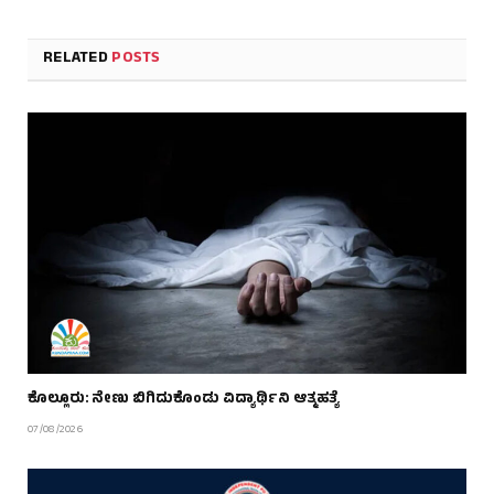
RELATED
POSTS
ಕೊಲ್ಲೂರು: ನೇಣು ಬಿಗಿದುಕೊಂಡು ವಿದ್ಯಾರ್ಥಿನಿ ಆತ್ಮಹತ್ಯೆ
07/08/2026