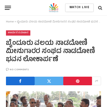
WATCH LIVE
Home
»
ಬೈಂದೂರು ವಲಯ ನಾಡದೋಣಿ ಮೀನುಗಾರರ ಸಂಘದ ನಾಡದೋಣಿ ಭವನ ಲೋಕಾರ್ಪಣೆ
ಊರ್ಮನೆ ಸಮಾಚಾರ
ಬೈಂದೂರು ವಲಯ ನಾಡದೋಣಿ
ಮೀನುಗಾರರ ಸಂಘದ ನಾಡದೋಣಿ
ಭವನ ಲೋಕಾರ್ಪಣೆ
NO COMMENTS