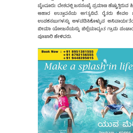
ಬೈಂದೂರು: ದೇಶದಲ್ಲಿ ಜನಸಂಖ್ಯೆ ಪ್ರಮಾಣ ಹೆಚ್ಚುತ್ತಿರುವ ಹ
ಆಹಾರ ಉತ್ಪಾದನೆಯ ಅಗತ್ಯವಿದೆ. ರೈತರು ಕೇವಲ 
ಉಪಕಸಬುಗಳನ್ನು ಅಳವಡಿಸಿಕೊಳ್ಳುವ ಅನಿವಾರ್ಯತೆಯಿ
ಬೀಮಾ ಯೋಜನೆಯನ್ನು ಜಿಲ್ಲೆಯಾದ್ಯಂತ ಗ್ರಾಮ ಪಂಚಾಯ
ಪೂಜಾರಿ ಹೇಳಿದರು.