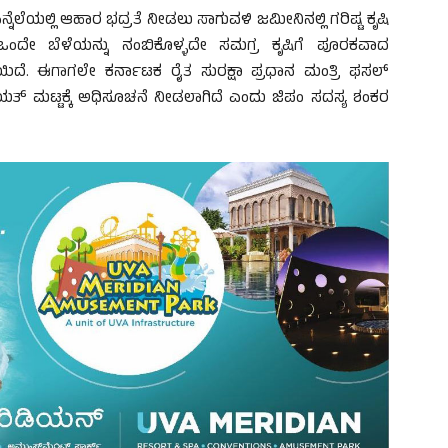
ಿನ್ನೆಲೆಯಲ್ಲಿ ಆಹಾರ ಭದ್ರತೆ ನೀಡಲು ಸಾಗುವಳಿ ಜಮೀನಿನಲ್ಲಿ ಗರಿಷ್ಟ ಕೃಷಿ
ಒಂದೇ ಬೆಳೆಯನ್ನು ನಂಬಿಕೊಳ್ಳದೇ ಸಮಗ್ರ ಕೃಷಿಗೆ ಪೂರಕವಾದ
ದೆ. ಈಗಾಗಲೇ ಕರ್ನಾಟಕ ರೈತ ಸುರಕ್ಷಾ ಪ್ರಧಾನ ಮಂತ್ರಿ ಫಸಲ್
ತ್ ಮಟ್ಟಕ್ಕೆ ಅಧಿಸೂಚನೆ ನೀಡಲಾಗಿದೆ ಎಂದು ಜಿಪಂ ಸದಸ್ಯ ಶಂಕರ