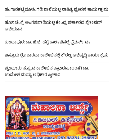
ಹಂಗಾರಕಟ್ಟೆ ದೂಳಂಗಡಿ ಶಾಲೆಯಲ್ಲಿ ಸಾಹಿತ್ಯ ಪ್ರೇರಣೆ ಕಾರ್ಯಕ್ರಮ
ಹೊಸಬೆಂಗ್ರೆ ಅಂಗನವಾಡಿಯಲ್ಲಿ ಕೇಂದ್ರ ಸರ್ಕಾರದ ಪೋಷಣ್
ಅಭಿಯಾನ
ಕುಂದಾಪುರ: ಡಾ. ಬಿ.ಬಿ. ಹೆಗ್ಡೆ ಕಾಲೇಜಿನಲ್ಲಿ ಫ್ರೆಶರ್ಸ್ ಡೇ
ಬಸ್ರೂರು ಶ್ರೀ ಶಾರದಾ ಕಾಲೇಜಿನಲ್ಲಿ ಕೌಶಲ್ಯ ಅಭಿವೃದ್ಧಿ ಕಾರ್ಯಕ್ರಮ
ಬೈಂದೂರು ಸ.ಪ್ರ.ದ ಕಾಲೇಜಿನ ಪ್ರಾಂಶುಪಾಲರಾಗಿ ಡಾ.
ಉಮೇಶ ಮಯ್ಯ ಅಧಿಕಾರ ಸ್ವೀಕಾರ