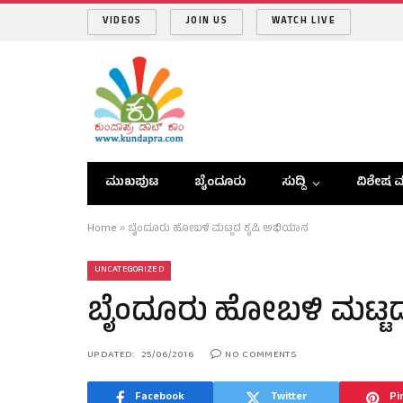
VIDEOS
JOIN US
WATCH LIVE
ಮುಖಪುಟ
ಬೈಂದೂರು
ಸುದ್ದಿ
ವಿಶೇಷ ವ
Home
»
ಬೈಂದೂರು ಹೋಬಳಿ ಮಟ್ಟದ ಕೃಷಿ ಅಭಿಯಾನ
UNCATEGORIZED
ಬೈಂದೂರು ಹೋಬಳಿ ಮಟ್ಟ
UPDATED:
25/06/2016
NO COMMENTS
Facebook
Twitter
Pi