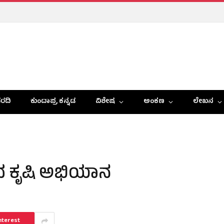
ರದಿ
ಕುಂದಾಪ್ರ ಕನ್ನಡ
ವಿಶೇಷ
ಅಂಕಣ
ಲೇಖನ
ದ ಕೃಷಿ ಅಭಿಯಾನ
nterest