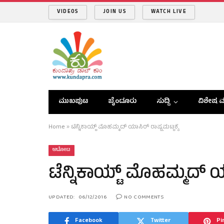
VIDEOS
JOIN US
WATCH LIVE
ಮುಖಪುಟ
ಬೈಂದೂರು
ಸುದ್ದಿ
ವಿಶೇಷ ವ
Home
»
ಟೆನ್ನಿಕಾಯ್ಟ್ ಮೊಹಮ್ಮದ್ ಯಾಸಿರ್ ರಾಷ್ಟ್ರಮಟ್ಟಕ್ಕೆ
ಆಟೋಟ
ಟೆನ್ನಿಕಾಯ್ಟ್ ಮೊಹಮ್ಮದ್ ಯಾಸ
UPDATED:
06/12/2016
NO COMMENTS
Facebook
Twitter
Pi