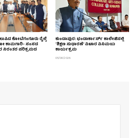
ುಪಿದ ಕೋಟೆಗಂಗೂರು ರೈಲ್ವೆ
ಕುಂದಾಪುರ: ಭಂಡಾರ್ಕಾರ್ಸ್ ಕಾಲೇಜಿನಲ್ಲಿ
ಪೋ ಕಾಮಗಾರಿ- ಸಂಸದ
‘ಶಿಕ್ಷಣ ಸುಧಾರಣೆ’ ವಿಚಾರ ವಿನಿಮಯ
ವರ ನಿರಂತರ ಪರಿಶ್ರಮದ
ಕಾರ್ಯಕ್ರಮ
05/08/2026