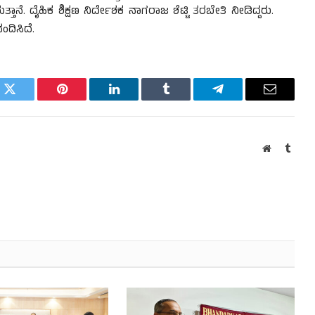
್ತಾನೆ. ದೈಹಿಕ ಶಿಕ್ಷಣ ನಿರ್ದೇಶಕ ನಾಗರಾಜ ಶೆಟ್ಟಿ ತರಬೇತಿ ನೀಡಿದ್ದರು.
ದಿಸಿದೆ.
k
Twitter
Pinterest
LinkedIn
Tumblr
Telegram
Email
Website
Tumb