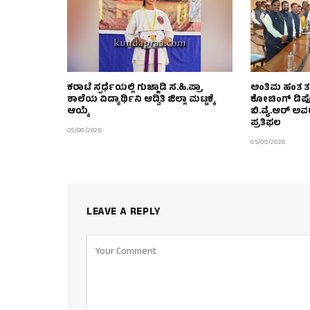
ಕರಾಟೆ ಸ್ಪರ್ಧೆಯಲ್ಲಿ ಗುಜ್ಜಾಡಿ ಸ.ಹಿ.ಪ್ರಾ
ಅಂತಿಮ ಹಂತ ತಲ
ಶಾಲೆಯ ವಿದ್ಯಾರ್ಥಿನಿ ಆದ್ವಿತಿ ಜಿಲ್ಲಾ ಮಟ್ಟಕ್ಕೆ
ಕೋಚಿಂಗ್ ಡಿ
ಆಯ್ಕೆ
ಬಿ.ವೈ.ಆರ್‌ ಅ
ಪ್ರತಿಫಲ
05/08/2026
05/08/2026
LEAVE A REPLY