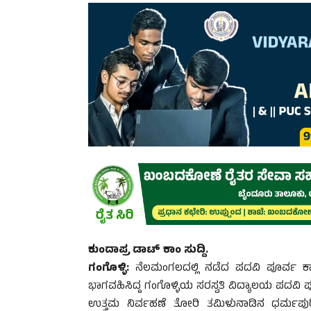
ಕುಂದಾಪ್ರ ಡಾಟ್ ಕಾಂ ಸುದ್ದಿ.
ಗಂಗೊಳ್ಳಿ:
ನೆಲಮಂಗಲದಲ್ಲಿ ನಡೆದ ಪದವಿ ಪೂರ್ವ ಕಾಲೇಜು
ಭಾಗವಹಿಸಿದ್ದ ಗಂಗೊಳ್ಳಿಯ ಸರಸ್ವತಿ ವಿದ್ಯಾಲಯ ಪದವಿ 
ಉತ್ತಮ ನಿರ್ವಹಣೆ ತೋರಿ ತಮಿಳುನಾಡಿನ ಧರ್ಮಪುರಿಯಲ್