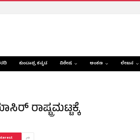
ರದಿ
ಕುಂದಾಪ್ರ ಕನ್ನಡ
ವಿಶೇಷ
ಅಂಕಣ
ಲೇಖನ
ಿರ್ ರಾಷ್ಟ್ರಮಟ್ಟಕ್ಕೆ
nterest