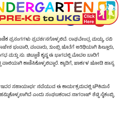
ಾಣಿಕ ಪ್ರಸಂಗಗಳು ಪ್ರದರ್ಶನಗೊಳ್ಳಲಿದೆ. ರಾಘವೇಂದ್ರ ಮಯ್ಯ, ರವಿ
ಜೇಶ ಭಂಡಾರಿ, ವಂಡಾರು, ತುಂಬ್ರಿ ಜೊತೆಗೆ ಅತಿಥಿಯಾಗಿ ಹಿಲ್ಲೂರು,
ಧ ಮತ್ತು ಸು. ಚಿಟ್ಟಾಣಿ ಕೃಷ್ಣ ಈ ಭಾಗದಲ್ಲಿ ಮೊದಲ ಬಾರಿಗೆ
ವಾಲಿಯಾಗಿ ಕಾಣಿಸಿಕೊಳ್ಳಲಿದ್ದಾರೆ. ಕ್ಯಾದಿಗೆ, ಜಾರ್ಕಳ ಜೋಡಿ ಹಾಸ್ಯ
್ಳಿ ಇದರ ಸಹಾಯಾರ್ಥ ನಡೆಯುವ ಈ ಕಾರ್ಯಕ್ರಮದಲ್ಲಿ ಚೌಕಿಮನೆ
ಮಿಕೊಳ್ಳಲಾಗಿದೆ ಎಂದು ಸಂಘಟಕರಾದ ನಾಗರಾಜ್ ಶೆಟ್ಟಿ ನೈಕಂಬ್ಳಿ