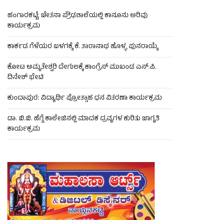
ಹಂಗಾರಕಟ್ಟೆ: ಚೇತನಾ ಪ್ರೌಢಶಾಲೆಯಲ್ಲಿ ಕಾನೂನು ಅರಿವು
ಕಾರ್ಯಕ್ರಮ
ಕಾರ್ಕಡ ಗೆಳೆಯರ ಬಳಗಕ್ಕೆ ಕೆ. ತಾರಾನಾಥ ಹೊಳ್ಳ ಪುನರಾಯ್ಕೆ
ಕೋಟ ಅಮೃತೇಶ್ವರಿ ದೇಗುಲಕ್ಕೆ ಕಾಂಗ್ರೆಸ್ ಮುಖಂಡ ಎಸ್.ಪಿ.
ದಿನೇಶ್ ಭೇಟಿ
ಕುಂದಾಪುರ: ವಿದ್ಯಾರ್ಥಿ ಪ್ರೋತ್ಸಾಹ ಧನ ವಿತರಣಾ ಕಾರ್ಯಕ್ರಮ
ಡಾ. ಬಿ.ಬಿ. ಹೆಗ್ಡೆ ಕಾಲೇಜಿನಲ್ಲಿ ಮಾದಕ ದ್ರವ್ಯಗಳ ಕುರಿತು ಜಾಗೃತಿ
ಕಾರ್ಯಕ್ರಮ