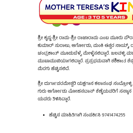
ಶ್ರೀ ಕೃಷ್ಣ-ಶ್ರೀ ರಾಮ-ಶ್ರೀ ರಾಜಾರಾಮ ಎಂಬ ಮೂರು ಪೌರ
ಕುಮಾರ್ ಸುರಾಲು, ಆರ್ಗೋಡು, ಮಂಕಿ ಈಶ್ವರ ನಾಯ್ಕ್, ರಾ
ಚಂದ್ರಕಾಂತ್ ಮೂಡುಬೆಳ್ಳೆ ಮೇಳೈಸಲಿದ್ದಾರೆ. ಜಲವಳ್ಳಿ ಮಾಗ
ಮುಖಾಮುಖಿಯಾಗಲಿದ್ದಾರೆ. ಪ್ರಪ್ರಥಮವಾಗಿ ಶಶಿಕಾಂತ ಶೆಟ್ಟಿ 
ಮೆರಗು ಹೆಚ್ಚಿಸಲಿದೆ.
ಶ್ರೀ ದುರ್ಗಾಪರಮೇಶ್ವರಿ ಯಕ್ಷಗಾನ ಕಲಾಸಂಘ ನಂದ್ರೋಳ
ಗುರು ಆರ್ಗೋಡು ಮೋಹನದಾಸ್ ಶೆಣೈಯವರಿಗೆ ಸನ್ಮಾನ ಹಮ್
ಯವರು ತಿಳಿಸಿದ್ದಾರೆ.
ಹೆಚ್ಚಿನ ಮಾಹಿತಿಗಾಗಿ ಸಂಪರ್ಕಿಸಿ 9741474255