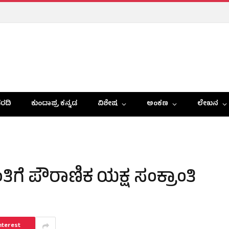
ರದಿ
ಕುಂದಾಪ್ರ ಕನ್ನಡ
ವಿಶೇಷ
ಅಂಕಣ
ಲೇಖನ
ಿಗೆ ಪೌರಾಣಿಕ ಯಕ್ಷ ಸಂಕ್ರಾಂತಿ
nterest