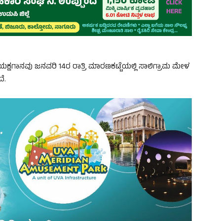
ಕ್ಷಗಾನವು ಜನವರಿ 14ರ ರಾತ್ರಿ ಮಾರಣಕಟ್ಟೆಯಲ್ಲಿ ಸಾಲಿಗ್ರಾಮ ಮೇಳ
ೆ.