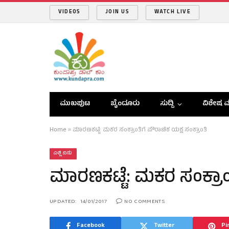
VIDEOS
JOIN US
WATCH LIVE
ಮುಖಪುಟ
ಬೈಂದೂರು
ಸುದ್ದಿ
ವಿಶೇಷ ವ
Home
»
ಮಾರಣಕಟ್ಟೆ: ಮಕರ ಸಂಕ್ರಾಂತಿಗೆ ಪೌರಾಣಿಕ ಯಕ್ಷ ಸಂಕ್ರಾಂತಿ
ಎಲ್ಲಿ ಏನು
ಮಾರಣಕಟ್ಟೆ: ಮಕರ ಸಂಕ್ರಾಂತ
UPDATED:
14/01/2017
NO COMMENTS
Facebook
Twitter
Pi