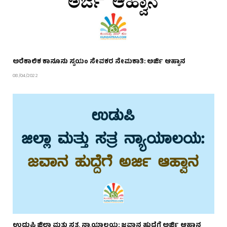
ಅರೆಕಾಲಿಕ ಕಾನೂನು ಸ್ವಯಂ ಸೇವಕರ ನೇಮಕಾತಿ: ಅರ್ಜಿ ಆಹ್ವಾನ
08/04/2022
ಉಡುಪಿ ಜಿಲ್ಲಾ ಮತ್ತು ಸತ್ರ ನ್ಯಾಯಾಲಯ: ಜವಾನ ಹುದ್ದೆಗೆ ಅರ್ಜಿ ಆಹ್ವಾನ