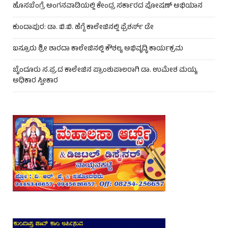
ಹೊಸಬೆಂಗ್ರೆ ಅಂಗನವಾಡಿಯಲ್ಲಿ ಕೇಂದ್ರ ಸರ್ಕಾರದ ಪೋಷಣ್ ಅಭಿಯಾನ
ಕುಂದಾಪುರ: ಡಾ. ಬಿ.ಬಿ. ಹೆಗ್ಡೆ ಕಾಲೇಜಿನಲ್ಲಿ ಫ್ರೆಶರ್ಸ್ ಡೇ
ಬಸ್ರೂರು ಶ್ರೀ ಶಾರದಾ ಕಾಲೇಜಿನಲ್ಲಿ ಕೌಶಲ್ಯ ಅಭಿವೃದ್ಧಿ ಕಾರ್ಯಕ್ರಮ
ಬೈಂದೂರು ಸ.ಪ್ರ.ದ ಕಾಲೇಜಿನ ಪ್ರಾಂಶುಪಾಲರಾಗಿ ಡಾ. ಉಮೇಶ ಮಯ್ಯ
ಅಧಿಕಾರ ಸ್ವೀಕಾರ