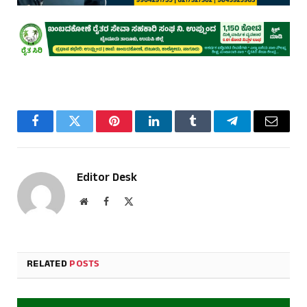
Facebook
Twitter
Pinterest
LinkedIn
Tumblr
Telegram
Email
Editor Desk
Website
Facebook
X
(Twitter)
RELATED
POSTS