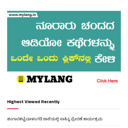
Highest Viewed Recently
ಹಂಗಾರಕಟ್ಟೆ ದೂಳಂಗಡಿ ಶಾಲೆಯಲ್ಲಿ ಸಾಹಿತ್ಯ ಪ್ರೇರಣೆ ಕಾರ್ಯಕ್ರಮ