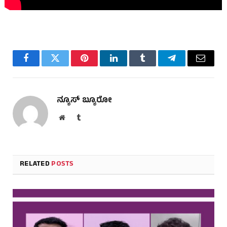
Facebook
Twitter
Pinterest
LinkedIn
Tumblr
Telegram
Email
ನ್ಯೂಸ್ ಬ್ಯೂರೋ
Website
Tumblr
RELATED
POSTS