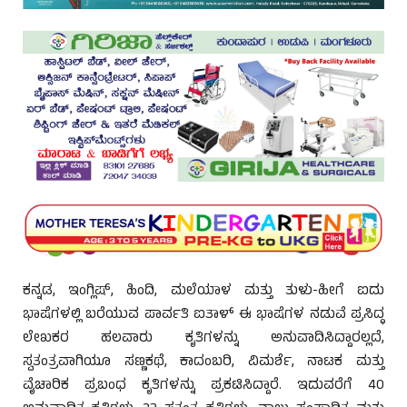
ಕನ್ನಡ, ಇಂಗ್ಲಿಷ್, ಹಿಂದಿ, ಮಲೆಯಾಳ ಮತ್ತು ತುಳು-ಹೀಗೆ ಐದು
ಭಾಷೆಗಳಲ್ಲಿ ಬರೆಯುವ ಪಾರ್ವತಿ ಐತಾಳ್ ಈ ಭಾಷೆಗಳ ನಡುವೆ ಪ್ರಸಿದ್ಧ
ಲೇಖಕರ ಹಲವಾರು ಕೃತಿಗಳನ್ನು ಅನುವಾದಿಸಿದ್ದಾರಲ್ಲದೆ,
ಸ್ವತಂತ್ರವಾಗಿಯೂ ಸಣ್ಣಕಥೆ, ಕಾದಂಬರಿ, ವಿಮರ್ಶೆ, ನಾಟಕ ಮತ್ತು
ವೈಚಾರಿಕ ಪ್ರಬಂಧ ಕೃತಿಗಳನ್ನು ಪ್ರಕಟಿಸಿದ್ದಾರೆ. ಇದುವರೆಗೆ 40