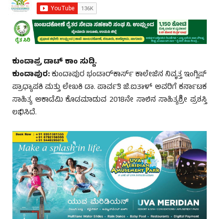
ಕುಂದಾಪ್ರ ಡಾಟ್ ಕಾಂ ಸುದ್ದಿ.
ಕುಂದಾಪುರ:
ಕುಂದಾಪುರ ಭಂಡಾರ್‌ಕಾರ್ಸ್ ಕಾಲೇಜಿನ ನಿವೃತ್ತ ಇಂಗ್ಲಿಷ್
ಪ್ರಾಧ್ಯಾಪಕಿ ಮತ್ತು ಲೇಖಕಿ ಡಾ. ಪಾರ್ವತಿ ಜಿ.ಐತಾಳ್ ಅವರಿಗೆ ಕರ್ನಾಟಕ
ಸಾಹಿತ್ಯ ಅಕಾಡೆಮಿ ಕೊಡಮಾಡುವ 2018ನೇ ಸಾಲಿನ ಸಾಹಿತ್ಯಶ್ರೀ ಪ್ರಶಸ್ತಿ
ಲಭಿಸಿದೆ.