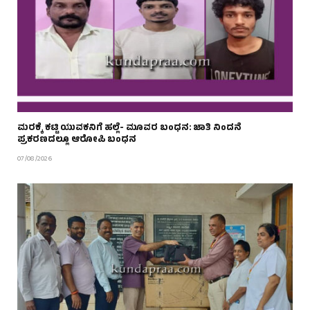
ಮರಕ್ಕೆ ಕಟ್ಟಿ ಯುವಕನಿಗೆ ಹಲ್ಲೆ- ಮೂವರ ಬಂಧನ: ಜಾತಿ ನಿಂದನೆ
ಪ್ರಕರಣದಲ್ಲೂ ಆರೋಪಿ ಬಂಧನ
07/08/2026