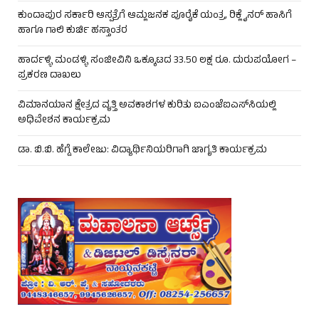
ಕುಂದಾಪುರ ಸರ್ಕಾರಿ ಆಸ್ಪತ್ರೆಗೆ ಆಮ್ಲಜನಕ ಪೂರೈಕೆ ಯಂತ್ರ, ರಿಕ್ಲೈನರ್ ಹಾಸಿಗೆ
ಹಾಗೂ ಗಾಲಿ ಕುರ್ಚಿ ಹಸ್ತಾಂತರ
ಹಾರ್ದಳ್ಳಿ ಮಂಡಳ್ಳಿ ಸಂಜೀವಿನಿ ಒಕ್ಕೂಟದ 33.50 ಲಕ್ಷ ರೂ. ದುರುಪಯೋಗ –
ಪ್ರಕರಣ ದಾಖಲು
ವಿಮಾನಯಾನ ಕ್ಷೇತ್ರದ ವೃತ್ತಿ ಅವಕಾಶಗಳ ಕುರಿತು ಐಎಂಜೆಐಎಸ್‌ಸಿಯಲ್ಲಿ
ಅಧಿವೇಶನ ಕಾರ್ಯಕ್ರಮ
ಡಾ. ಬಿ.ಬಿ. ಹೆಗ್ಡೆ ಕಾಲೇಜು: ವಿದ್ಯಾರ್ಥಿನಿಯರಿಗಾಗಿ ಜಾಗೃತಿ ಕಾರ್ಯಕ್ರಮ