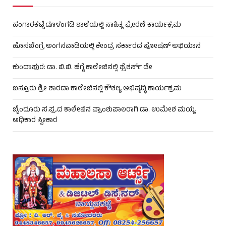
ಹಂಗಾರಕಟ್ಟೆ ದೂಳಂಗಡಿ ಶಾಲೆಯಲ್ಲಿ ಸಾಹಿತ್ಯ ಪ್ರೇರಣೆ ಕಾರ್ಯಕ್ರಮ
ಹೊಸಬೆಂಗ್ರೆ ಅಂಗನವಾಡಿಯಲ್ಲಿ ಕೇಂದ್ರ ಸರ್ಕಾರದ ಪೋಷಣ್ ಅಭಿಯಾನ
ಕುಂದಾಪುರ: ಡಾ. ಬಿ.ಬಿ. ಹೆಗ್ಡೆ ಕಾಲೇಜಿನಲ್ಲಿ ಫ್ರೆಶರ್ಸ್ ಡೇ
ಬಸ್ರೂರು ಶ್ರೀ ಶಾರದಾ ಕಾಲೇಜಿನಲ್ಲಿ ಕೌಶಲ್ಯ ಅಭಿವೃದ್ಧಿ ಕಾರ್ಯಕ್ರಮ
ಬೈಂದೂರು ಸ.ಪ್ರ.ದ ಕಾಲೇಜಿನ ಪ್ರಾಂಶುಪಾಲರಾಗಿ ಡಾ. ಉಮೇಶ ಮಯ್ಯ
ಅಧಿಕಾರ ಸ್ವೀಕಾರ