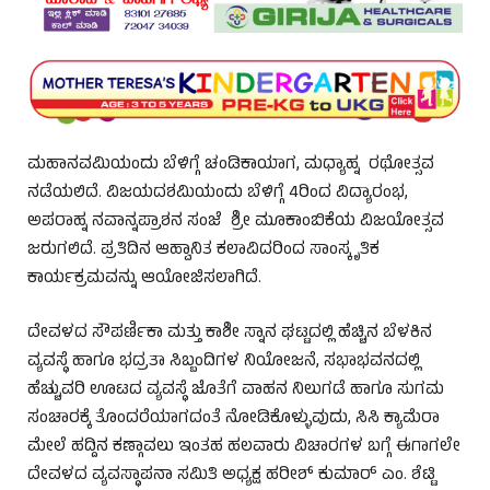
ಮಹಾನವಮಿಯಂದು ಬೆಳಿಗ್ಗೆ ಚಂಡಿಕಾಯಾಗ, ಮಧ್ಯಾಹ್ನ ರಥೋತ್ಸವ
ನಡೆಯಲಿದೆ. ವಿಜಯದಶಮಿಯಂದು ಬೆಳಿಗ್ಗೆ 4ರಿಂದ ವಿದ್ಯಾರಂಭ,
ಅಪರಾಹ್ನ ನವಾನ್ನಪ್ರಾಶನ ಸಂಜೆ ಶ್ರೀ ಮೂಕಾಂಬಿಕೆಯ ವಿಜಯೋತ್ಸವ
ಜರುಗಲಿದೆ. ಪ್ರತಿದಿನ ಆಹ್ವಾನಿತ ಕಲಾವಿದರಿಂದ ಸಾಂಸ್ಕೃತಿಕ
ಕಾರ್ಯಕ್ರಮವನ್ನು ಆಯೋಜಿಸಲಾಗಿದೆ.
ದೇವಳದ ಸೌಪರ್ಣಿಕಾ ಮತ್ತು ಕಾಶೀ ಸ್ನಾನ ಘಟ್ಟದಲ್ಲಿ ಹೆಚ್ಚಿನ ಬೆಳಕಿನ
ವ್ಯವಸ್ಥೆ ಹಾಗೂ ಭದ್ರತಾ ಸಿಬ್ಬಂದಿಗಳ ನಿಯೋಜನೆ, ಸಭಾಭವನದಲ್ಲಿ
ಹೆಚ್ಚುವರಿ ಊಟದ ವ್ಯವಸ್ಥೆ ಜೊತೆಗೆ ವಾಹನ ನಿಲುಗಡೆ ಹಾಗೂ ಸುಗಮ
ಸಂಚಾರಕ್ಕೆ ತೊಂದರೆಯಾಗದಂತೆ ನೋಡಿಕೊಳ್ಳುವುದು, ಸಿಸಿ ಕ್ಯಾಮೆರಾ
ಮೇಲೆ ಹದ್ದಿನ ಕಣ್ಗಾವಲು ಇಂತಹ ಹಲವಾರು ವಿಚಾರಗಳ ಬಗ್ಗೆ ಈಗಾಗಲೇ
ದೇವಳದ ವ್ಯವಸ್ಥಾಪನಾ ಸಮಿತಿ ಅಧ್ಯಕ್ಷ ಹರೀಶ್ ಕುಮಾರ್ ಎಂ. ಶೆಟ್ಟಿ