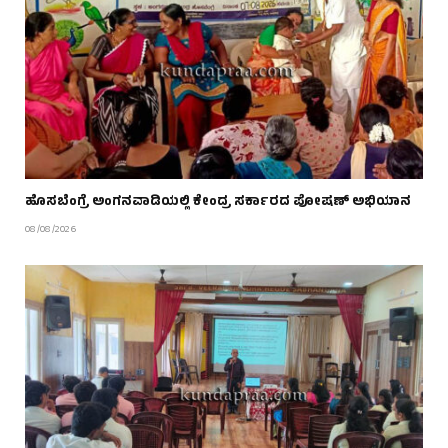
ಹೊಸಬೆಂಗ್ರೆ ಅಂಗನವಾಡಿಯಲ್ಲಿ ಕೇಂದ್ರ ಸರ್ಕಾರದ ಪೋಷಣ್ ಅಭಿಯಾನ
08/08/2026