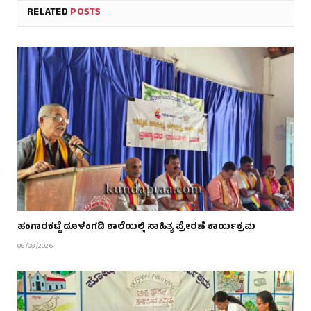
RELATED
POSTS
ಹಂಗಾರಕಟ್ಟೆ ದೂಳಂಗಡಿ ಶಾಲೆಯಲ್ಲಿ ಸಾಹಿತ್ಯ ಪ್ರೇರಣೆ ಕಾರ್ಯಕ್ರಮ
08/08/2026