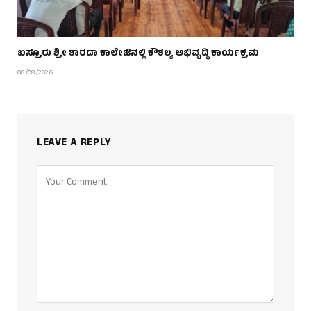
ಬಸ್ರೂರು ಶ್ರೀ ಶಾರದಾ ಕಾಲೇಜಿನಲ್ಲಿ ಕೌಶಲ್ಯ ಅಭಿವೃದ್ಧಿ ಕಾರ್ಯಕ್ರಮ
08/08/2026
LEAVE A REPLY