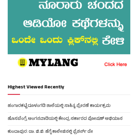
Highest Viewed Recently
ಹಂಗಾರಕಟ್ಟೆ ದೂಳಂಗಡಿ ಶಾಲೆಯಲ್ಲಿ ಸಾಹಿತ್ಯ ಪ್ರೇರಣೆ ಕಾರ್ಯಕ್ರಮ
ಹೊಸಬೆಂಗ್ರೆ ಅಂಗನವಾಡಿಯಲ್ಲಿ ಕೇಂದ್ರ ಸರ್ಕಾರದ ಪೋಷಣ್ ಅಭಿಯಾನ
ಕುಂದಾಪುರ: ಡಾ. ಬಿ.ಬಿ. ಹೆಗ್ಡೆ ಕಾಲೇಜಿನಲ್ಲಿ ಫ್ರೆಶರ್ಸ್ ಡೇ