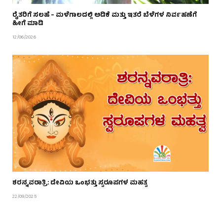
ರೈತರಿಗೆ ಸಲಹೆ – ಮಳೆಗಾಲದಲ್ಲಿ ಅಡಿಕೆ ಮತ್ತು ಇತರೆ ಬೆಳೆಗಳ ನಿರ್ವಹಣೆಗೆ
ಹೀಗೆ ಮಾಡಿ
12/06/2026
ಶರನ್ನವರಾತ್ರಿ: ದೇವಿಯ ಒಂಭತ್ತು ಸ್ವರೂಪಗಳ ಮಹತ್ವ
22/09/2025