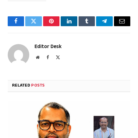
Facebook
Twitter
Pinterest
LinkedIn
Tumblr
Telegram
Email
Editor Desk
Website
Facebook
X
(Twitter)
RELATED
POSTS