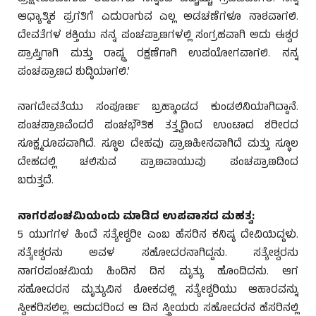
ಆಧ್ಯಾತ್ಮಿಕ ಪ್ರಗತಿಗೆ ಎದುರಾಗುವ ಎಲ್ಲ ಅಡಚಣೆಗಳೂ ನಾಶವಾಗಲಿ.
ದೇವತೆಗಳ ಶಕ್ತಿಯು ನನ್ನ ಪಂಚಪ್ರಾಣಗಳಲ್ಲಿ ಸಂಗ್ರಹವಾಗಿ ಅದು ಈಶ್ವರ
ಪ್ರಾಪ್ತಿಗಾಗಿ ಮತ್ತು ರಾಷ್ಟ್ರ ರಕ್ಷಣೆಗಾಗಿ ಉಪಯೋಗವಾಗಲಿ. ನನ್ನ
ಪಂಚಪ್ರಾಣದ ಶುದ್ಧಿಯಾಗಲಿ.’
ಕುಂದಾಪ್ರ ಡಾಟ್ ಕಾಂ.
ನಾಗದೇವತೆಯು ಸಂಪೂರ್ಣ ಬ್ರಹ್ಮಾಂಡದ ಕುಂಡಲಿನಿಯಾಗಿದ್ದಾನೆ.
ಪಂಚಪ್ರಾಣವೆಂದರೆ ಪಂಚಭೌತಿಕ ತತ್ತ್ವದಿಂದ ಉಂಟಾದ ಶರೀರದ
ಸೂಕ್ಷ್ಮರೂಪವಾಗಿದೆ. ಸ್ಥೂಲ ದೇಹವು ಪ್ರಾಣಹೀನವಾಗಿದೆ ಮತ್ತು ಸ್ಥೂಲ
ದೇಹದಲ್ಲಿ ಚಲಿಸುವ ಪ್ರಾಣವಾಯುವು ಪಂಚಪ್ರಾಣದಿಂದ
ಬರುತ್ತದೆ.
ಕುಂದಾಪ್ರ ಡಾಟ್ ಕಾಂ.
ನಾಗರಪಂಚಮಿಯಂದು ಮಾಡಿದ ಉಪವಾಸದ ಮಹತ್ವ:
5 ಯುಗಗಳ ಹಿಂದೆ ಸತ್ಯೇಶ್ವರೀ ಎಂಬ ಹೆಸರಿನ ಕನಿಷ್ಠ ದೇವಿಯಿದ್ದಳು.
ಸತ್ಯೇಶ್ವರನು ಅವಳ ಸಹೋದರನಾಗಿದ್ದನು. ಸತ್ಯೇಶ್ವರನು
ನಾಗರಪಂಚಮಿಯ ಹಿಂದಿನ ದಿನ ಮೃತ್ಯು ಹೊಂದಿದನು. ಆಗ
ಸಹೋದರನ ಮೃತ್ಯುವಿನ ಶೋಕದಲ್ಲಿ ಸತ್ಯೇಶ್ವರಿಯು ಆಹಾರವನ್ನು
ಸ್ವೀಕರಿಸಲಿಲ್ಲ. ಆದುದರಿಂದ ಆ ದಿನ ಸ್ತ್ರೀಯರು ಸಹೋದರನ ಹೆಸರಿನಲ್ಲಿ