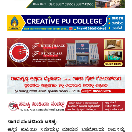
ನಾಗರ ಪಂಚಮಿಯ ಐತಿಹ್ಯ:
ಆಸ್ತಿಕ ಋಷಿಯು ಸರ್ಪಯಜ್ಞ ಮಾಡುವ ಜನಮೇಜಯ ರಾಜನನ್ನು