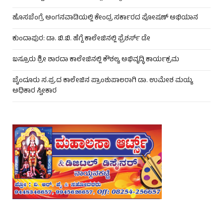
ಹೊಸಬೆಂಗ್ರೆ ಅಂಗನವಾಡಿಯಲ್ಲಿ ಕೇಂದ್ರ ಸರ್ಕಾರದ ಪೋಷಣ್ ಅಭಿಯಾನ
ಕುಂದಾಪುರ: ಡಾ. ಬಿ.ಬಿ. ಹೆಗ್ಡೆ ಕಾಲೇಜಿನಲ್ಲಿ ಫ್ರೆಶರ್ಸ್ ಡೇ
ಬಸ್ರೂರು ಶ್ರೀ ಶಾರದಾ ಕಾಲೇಜಿನಲ್ಲಿ ಕೌಶಲ್ಯ ಅಭಿವೃದ್ಧಿ ಕಾರ್ಯಕ್ರಮ
ಬೈಂದೂರು ಸ.ಪ್ರ.ದ ಕಾಲೇಜಿನ ಪ್ರಾಂಶುಪಾಲರಾಗಿ ಡಾ. ಉಮೇಶ ಮಯ್ಯ
ಅಧಿಕಾರ ಸ್ವೀಕಾರ