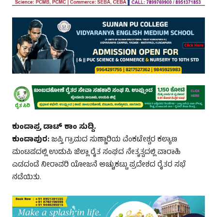
ಕುಂದಾಪ್ರ ಡಾಟ್ ಕಾಂ ಸುದ್ದಿ.
ಕುಂದಾಪುರ:
ಜಪ್ತಿ ಗ್ರಾಮದ ಸುಣ್ಣಾರಿಯ ವೆಂಕಟೇಶ್ವರ ಕಲ್ಯಾಣ
ಮಂಟಪದಲ್ಲಿ ಉಡುಪಿ ಜಿಲ್ಲಾ ರೈತ ಸಂಘದ ನೇತೃತ್ವದಲ್ಲಿ ವಾರಾಹಿ
ಎಡದಂಡೆ ನೀರಾವರಿ ಯೋಜನೆ ಅಚ್ಚುಕಟ್ಟು ಪ್ರದೇಶದ ರೈತರ ಸಭೆ
ನಡೆಯಿತು.