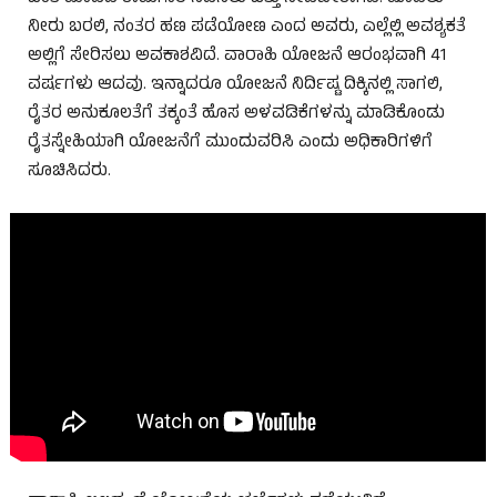
ನೀರು ಬರಲಿ, ನಂತರ ಹಣ ಪಡೆಯೋಣ ಎಂದ ಅವರು, ಎಲ್ಲೆಲ್ಲಿ ಅವಶ್ಯಕತೆ
ಅಲ್ಲಿಗೆ ಸೇರಿಸಲು ಅವಕಾಶವಿದೆ. ವಾರಾಹಿ ಯೋಜನೆ ಆರಂಭವಾಗಿ 41
ವರ್ಷಗಳು ಆದವು. ಇನ್ನಾದರೂ ಯೋಜನೆ ನಿರ್ದಿಷ್ಟ ದಿಕ್ಕಿನಲ್ಲಿ ಸಾಗಲಿ,
ರೈತರ ಅನುಕೂಲತೆಗೆ ತಕ್ಕಂತೆ ಹೊಸ ಅಳವಡಿಕೆಗಳನ್ನು ಮಾಡಿಕೊಂಡು
ರೈತಸ್ನೇಹಿಯಾಗಿ ಯೋಜನೆಗೆ ಮುಂದುವರಿಸಿ ಎಂದು ಅಧಿಕಾರಿಗಳಿಗೆ
ಸೂಚಿಸಿದರು.