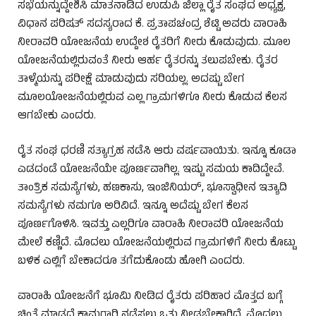
ಸಭೆಯನ್ನುದ್ದೇಶಿಸಿ ಮಾತನಾಡಿದ ಉಡುಪಿ ಜಿಲ್ಲಾ ರೈತ ಸಂಘದ ಅಧ್ಯಕ್ಷ,
ವಿಧಾನ ಪರಿಷತ್ ಸದಸ್ಯರಾದ ಕೆ. ಪ್ರತಾಪಚಂದ್ರ ಶೆಟ್ಟಿ ಅವರು ವಾರಾಹಿ
ನೀರಾವರಿ ಯೋಜನೆಯ ಉದ್ದೇಶ ರೈತರಿಗೆ ನೀರು ಕೊಡುವುದು. ಮೂಲ
ಯೋಜನೆಯಲ್ಲಿರುವಂತೆ ನೀರು ಆರ್ಹ ರೈತರನ್ನು ತಲುಪಬೇಕು. ರೈತರ
ತಾಳ್ಮೆಯನ್ನು ಪರೀಕ್ಷೆ ಮಾಡುವುದು ಸರಿಯಲ್ಲ. ಅದಷ್ಟು ಬೇಗ
ಮೂಲಯೋಜನೆಯಲ್ಲಿರುವ ಎಲ್ಲ ಗ್ರಾಮಗಳಿಗೂ ನೀರು ಕೊಡುವ ಕೆಲಸ
ಆಗಬೇಕು ಎಂದರು.
ರೈತ ಸಂಘ ಧರಣಿ ಸತ್ಯಾಗ್ರಹ ನಡೆಸಿ ಆರು ವರ್ಷವಾಯಿತು. ಇನ್ನೂ ಕೂಡಾ
ಎಡದಂಡೆ ಯೋಜನೆಯೇ ಪೂರ್ಣವಾಗಿಲ್ಲ. ಇಷ್ಟು ಸಮಯ ಕಾದಿದ್ದೇವೆ.
ತಾಂತ್ರಿಕ ಸಮಸ್ಯೆಗಳು, ಹಣಕಾಸು, ಇಂಜಿನಿಯರ್, ಭೂಸ್ವಾಧೀನ ಇತ್ಯಾದಿ
ಸಮಸ್ಯೆಗಳು ನಮಗೂ ಅರಿವಿದೆ. ಇನ್ನೂ ಅದೆಷ್ಟು ಬೇಗ ಕೆಲಸ
ಪೂರ್ಣಗೊಳಿಸಿ. ಇವತ್ತು ಎಲ್ಲರಿಗೂ ವಾರಾಹಿ ನೀರಾವರಿ ಯೋಜನೆಯ
ಮೇಲೆ ಕಣ್ಣಿದೆ. ಮೊದಲು ಯೋಜನೆಯಲ್ಲಿರುವ ಗ್ರಾಮಗಳಿಗೆ ನೀರು ಕೊಟ್ಟು
ಬಳಿಕ ಎಲ್ಲಿಗೆ ಬೇಕಾದರೂ ತಗೆದುಕೊಂಡು ಹೋಗಿ ಎಂದರು.
ವಾರಾಹಿ ಯೋಜನೆಗೆ ಭೂಮಿ ನೀಡಿದ ರೈತರು ಪರಿಹಾರ ಮೊತ್ತದ ಬಗ್ಗೆ
ಚಿಂತೆ ಮಾಡದೆ ಕಾಮಗಾರಿ ನಡೆಸಲು ಒತ್ತು ನೀಡಬೇಕಾಗಿದೆ. ಮೊದಲು