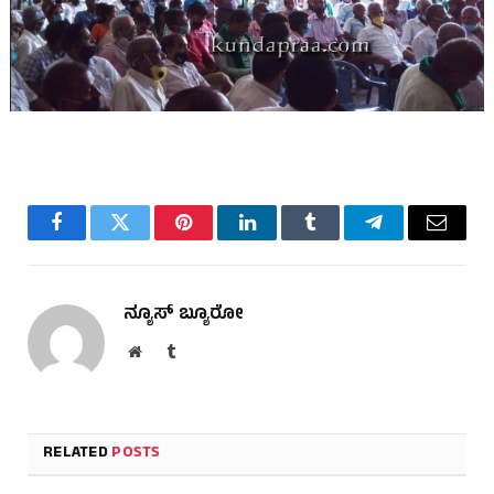
Facebook
Twitter
Pinterest
LinkedIn
Tumblr
Telegram
Email
ನ್ಯೂಸ್ ಬ್ಯೂರೋ
Website
Tumblr
RELATED
POSTS