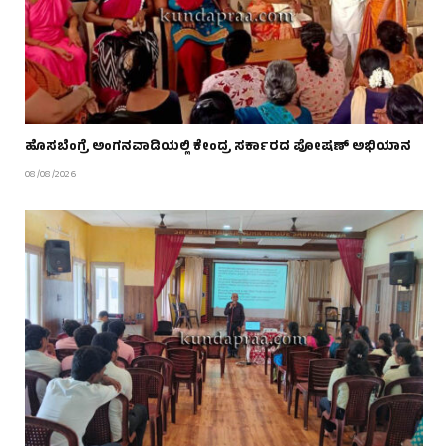
ಹೊಸಬೆಂಗ್ರೆ ಅಂಗನವಾಡಿಯಲ್ಲಿ ಕೇಂದ್ರ ಸರ್ಕಾರದ ಪೋಷಣ್ ಅಭಿಯಾನ
08/08/2026