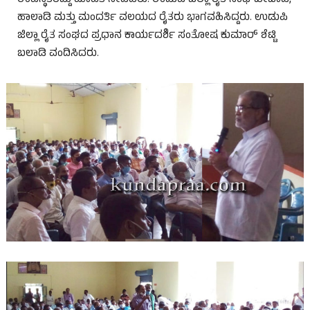
ಹಾಲಾಡಿ ಮತ್ತು ಮಂದರ್ತಿ ವಲಯದ ರೈತರು ಭಾಗವಹಿಸಿದ್ದರು. ಉಡುಪಿ
ಜಿಲ್ಲಾ ರೈತ ಸಂಘದ ಪ್ರಧಾನ ಕಾರ್ಯದರ್ಶಿ ಸಂತೋಷ ಕುಮಾರ್ ಶೆಟ್ಟಿ
ಬಲಾಡಿ ವಂದಿಸಿದರು.