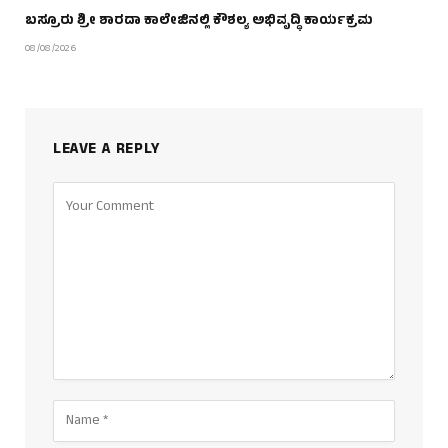
ಬಸ್ರೂರು ಶ್ರೀ ಶಾರದಾ ಕಾಲೇಜಿನಲ್ಲಿ ಕೌಶಲ್ಯ ಅಭಿವೃದ್ಧಿ ಕಾರ್ಯಕ್ರಮ
08/08/2026
LEAVE A REPLY