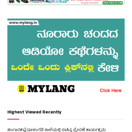
Highest Viewed Recently
ಹಂಗಾರಕಟ್ಟೆ ದೂಳಂಗಡಿ ಶಾಲೆಯಲ್ಲಿ ಸಾಹಿತ್ಯ ಪ್ರೇರಣೆ ಕಾರ್ಯಕ್ರಮ