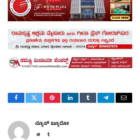
Facebook
Twitter
Pinterest
LinkedIn
Tumblr
Telegram
Email
ನ್ಯೂಸ್ ಬ್ಯೂರೋ
Website
Tumblr