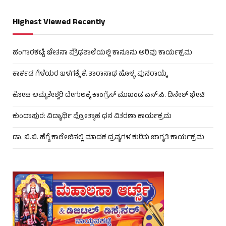
Highest Viewed Recently
ಹಂಗಾರಕಟ್ಟೆ: ಚೇತನಾ ಪ್ರೌಢಶಾಲೆಯಲ್ಲಿ ಕಾನೂನು ಅರಿವು ಕಾರ್ಯಕ್ರಮ
ಕಾರ್ಕಡ ಗೆಳೆಯರ ಬಳಗಕ್ಕೆ ಕೆ. ತಾರಾನಾಥ ಹೊಳ್ಳ ಪುನರಾಯ್ಕೆ
ಕೋಟ ಅಮೃತೇಶ್ವರಿ ದೇಗುಲಕ್ಕೆ ಕಾಂಗ್ರೆಸ್ ಮುಖಂಡ ಎಸ್.ಪಿ. ದಿನೇಶ್ ಭೇಟಿ
ಕುಂದಾಪುರ: ವಿದ್ಯಾರ್ಥಿ ಪ್ರೋತ್ಸಾಹ ಧನ ವಿತರಣಾ ಕಾರ್ಯಕ್ರಮ
ಡಾ. ಬಿ.ಬಿ. ಹೆಗ್ಡೆ ಕಾಲೇಜಿನಲ್ಲಿ ಮಾದಕ ದ್ರವ್ಯಗಳ ಕುರಿತು ಜಾಗೃತಿ ಕಾರ್ಯಕ್ರಮ