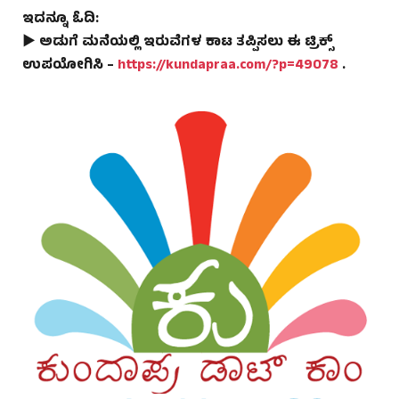
ಇದನ್ನೂ ಓದಿ:
► ಅಡುಗೆ ಮನೆಯಲ್ಲಿ ಇರುವೆಗಳ ಕಾಟ ತಪ್ಪಿಸಲು ಈ ಟ್ರಿಕ್ಸ್
ಉಪಯೋಗಿಸಿ –
https://kundapraa.com/?p=49078
.