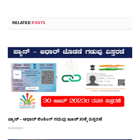
RELATED
POSTS
ಪ್ಯಾನ್ – ಆಧಾರ್ ಲಿಂಕಿಂಗ್ ಗಡುವು ಜೂನ್ 30ಕ್ಕೆ ವಿಸ್ತರಣೆ
28/03/2023