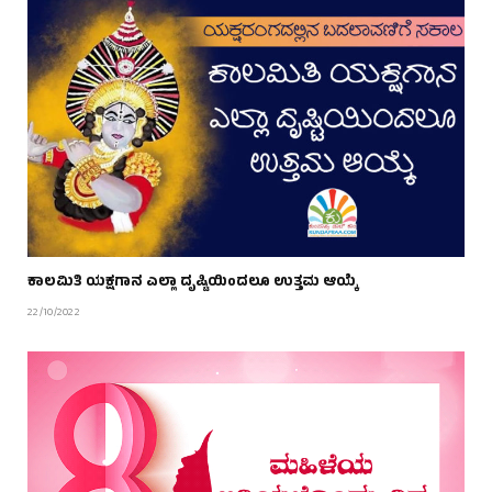
ಕಾಲಮಿತಿ ಯಕ್ಷಗಾನ ಎಲ್ಲಾ ದೃಷ್ಟಿಯಿಂದಲೂ ಉತ್ತಮ ಆಯ್ಕೆ
22/10/2022