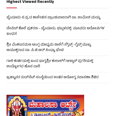
Highest Viewed Recently
ಬೈಂದೂರು ಸ.ಪ್ರ.ದ ಕಾಲೇಜಿನ ಪ್ರಾಂಶುಪಾಲರಾಗಿ ಡಾ. ಉಮೇಶ ಮಯ್ಯ
ಡೇವಿಡ್ ಕೊಲೆ ಪ್ರಕರಣ – ಬೈಂದೂರು, ಭಟ್ಕಳದಲ್ಲಿ ಮೂವರು ಆರೋಪಿಗಳ
ಬಂಧನ
ಶ್ರೀ ವೆಂಕಟರಮಣ ಆಂಗ್ಲ ಮಾಧ್ಯಮ ಶಾಲೆಗೆ ಸ್ಕೌಟ್ಸ್ –ಗೈಡ್ಸ್ ಮುಖ್ಯ
ಆಯುಕ್ತರಾದ ಡಾ. ಪಿ.ಜಿ.ಆರ್ ಸಿಂಧ್ಯಾ ಭೇಟಿ
ಗಾಲಿ ಕುರ್ಚಿಯಲ್ಲಿ ಬಂದ ಭಾಗ್ಯಶ್ರೀ ಕುಲಾಲ್‌ಗೆ ಆಳ್ವಾಸ್ ಪ್ರಗತಿಯಲ್ಲಿ
ಉದ್ಯೋಗದ ಹೊಸ ದಾರಿ
ಬ್ರಹ್ಮಾವರ ರುಡ್‌ಸೆಟ್ ಸಂಸ್ಥೆಯಿಂದ ಉಚಿತ ಆರೋಗ್ಯ ತಪಾಸಣಾ ಶಿಬಿರ