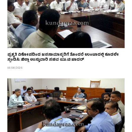
ಪ್ರಕೃತಿ ವಿಕೋಪದಿಂದ ಜನಸಾಮಾನ್ಯರಿಗೆ ತೊಂದರೆ ಉಂಟಾದಲ್ಲಿ ಕೂಡಲೇ
ಸ್ಪಂದಿಸಿ: ಜಿಲ್ಲಾ ಉಸ್ತುವಾರಿ ಸಚಿವ ಯು.ಟಿ ಖಾದರ್
08/08/2026