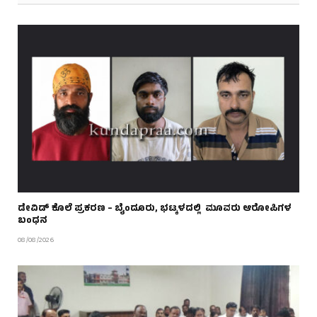
ಡೇವಿಡ್ ಕೊಲೆ ಪ್ರಕರಣ – ಬೈಂದೂರು, ಭಟ್ಕಳದಲ್ಲಿ ಮೂವರು ಆರೋಪಿಗಳ
ಬಂಧನ
08/08/2026