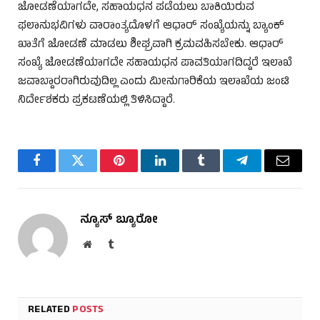
ಜೋಡಣೆಯಾಗದೇ, ಸಹಾಯಧನ ಪಡೆಯಲು ಬಾಕಿಯಿರುವ
ಫಲಾನುಭವಿಗಳು ವಾರಾಂತ್ಯದೊಳಗೆ ಆಧಾರ್ ಸಂಖ್ಯೆಯನ್ನು ಬ್ಯಾಂಕ್
ಖಾತೆಗೆ ಜೋಡಣೆ ಮಾಡಲು ಶೀಘ್ರವಾಗಿ ಕ್ರಮವಹಿಸಬೇಕು. ಆಧಾರ್
ಸಂಖ್ಯೆ ಜೋಡಣೆಯಾಗದೇ ಸಹಾಯಧನ ಪಾವತಿಯಾಗದಿದ್ದರೆ ಇಲಾಖೆ
ಜವಾಬ್ದಾರರಾಗಿರುವುದಿಲ್ಲ ಎಂದು ಮೀನುಗಾರಿಕೆಯ ಇಲಾಖೆಯ ಜಂಟಿ
ನಿರ್ದೇಶಕರು ಪ್ರಕಟಣೆಯಲ್ಲಿ ತಿಳಿಸಿದ್ದಾರೆ.
Facebook
Twitter
Pinterest
LinkedIn
Tumblr
Telegram
Email
ನ್ಯೂಸ್ ಬ್ಯೂರೋ
Website
Tumblr
RELATED
POSTS