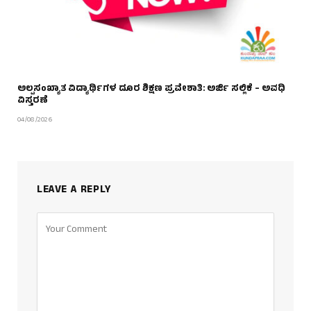
ಅಲ್ಪಸಂಖ್ಯಾತ ವಿದ್ಯಾರ್ಥಿಗಳ ದೂರ ಶಿಕ್ಷಣ ಪ್ರವೇಶಾತಿ: ಅರ್ಜಿ ಸಲ್ಲಿಕೆ – ಅವಧಿ
ವಿಸ್ತರಣೆ
04/08/2026
LEAVE A REPLY