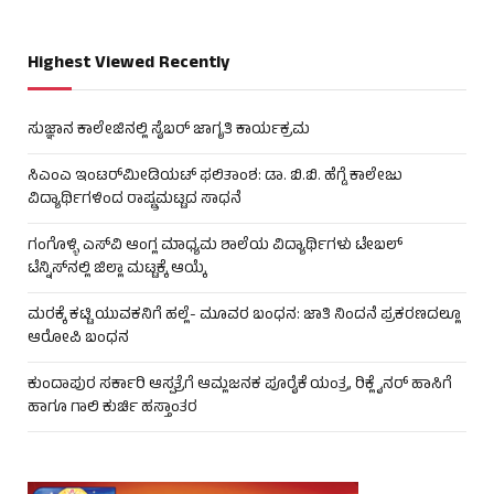
Highest Viewed Recently
ಸುಜ್ಞಾನ ಕಾಲೇಜಿನಲ್ಲಿ ಸೈಬರ್ ಜಾಗೃತಿ ಕಾರ್ಯಕ್ರಮ
ಸಿಎಂಎ ಇಂಟರ್‌ಮೀಡಿಯಟ್ ಫಲಿತಾಂಶ: ಡಾ. ಬಿ.ಬಿ. ಹೆಗ್ಡೆ ಕಾಲೇಜು
ವಿದ್ಯಾರ್ಥಿಗಳಿಂದ ರಾಷ್ಟ್ರಮಟ್ಟದ ಸಾಧನೆ
ಗಂಗೊಳ್ಳಿ ಎಸ್‌ವಿ ಆಂಗ್ಲ ಮಾಧ್ಯಮ ಶಾಲೆಯ ವಿದ್ಯಾರ್ಥಿಗಳು ಟೇಬಲ್‌
ಟೆನ್ನಿಸ್‌ನಲ್ಲಿ ಜಿಲ್ಲಾ ಮಟ್ಟಕ್ಕೆ ಆಯ್ಕೆ
ಮರಕ್ಕೆ ಕಟ್ಟಿ ಯುವಕನಿಗೆ ಹಲ್ಲೆ- ಮೂವರ ಬಂಧನ: ಜಾತಿ ನಿಂದನೆ ಪ್ರಕರಣದಲ್ಲೂ
ಆರೋಪಿ ಬಂಧನ
ಕುಂದಾಪುರ ಸರ್ಕಾರಿ ಆಸ್ಪತ್ರೆಗೆ ಆಮ್ಲಜನಕ ಪೂರೈಕೆ ಯಂತ್ರ, ರಿಕ್ಲೈನರ್ ಹಾಸಿಗೆ
ಹಾಗೂ ಗಾಲಿ ಕುರ್ಚಿ ಹಸ್ತಾಂತರ