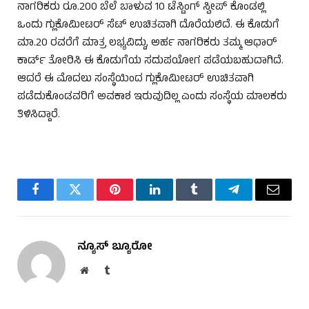
ನಾಗರಿಕರು ರೂ.200 ಬೆಲೆ ಬಾಳುವ 10 ಟೆಸ್ಟಿಂಗ್ ಸ್ವೀಪ್ ಕೊಂಡಲ್ಲಿ
ಒಂದು ಗ್ಲುಕೊಮೀಟರ್ ಸೆಟ್ ಉಚಿತವಾಗಿ ದೊರೆಯಲಿದೆ. ಈ ಕೊಡುಗೆ
ಮಾ.20 ರವರೆಗೆ ಮಾತ್ರ ಲಭ್ಯವಿದ್ದು, ಅರ್ಹ ನಾಗರಿಕರು ತಮ್ಮ ಆಧಾರ್
ಕಾರ್ಡ್ ತೋರಿಸಿ ಈ ಕೊಡುಗೆಯ ಸದುಪಯೋಗ ಪಡೆಯಬಹುದಾಗಿದೆ.
ಆದರೆ ಈ ಮೊದಲು ಸಂಸ್ಥೆಯಿಂದ ಗ್ಲುಕೊಮೀಟರ್ ಉಚಿತವಾಗಿ
ಪಡೆದುಕೊಂಡವರಿಗೆ ಅವಕಾಶ ಇರುವುದಿಲ್ಲ ಎಂದು ಸಂಸ್ಥೆಯ ಮಾಲಕರು
ತಿಳಿಸಿದ್ದಾರೆ.
Facebook
Twitter
Pinterest
LinkedIn
Tumblr
Telegram
Email
ನ್ಯೂಸ್ ಬ್ಯೂರೋ
Website
Tumblr