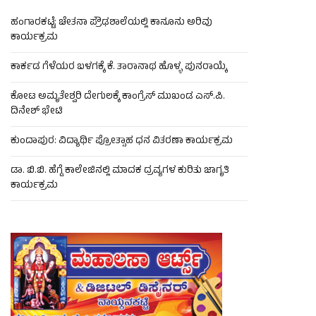
ಹಂಗಾರಕಟ್ಟೆ: ಚೇತನಾ ಪ್ರೌಢಶಾಲೆಯಲ್ಲಿ ಕಾನೂನು ಅರಿವು
ಕಾರ್ಯಕ್ರಮ
ಕಾರ್ಕಡ ಗೆಳೆಯರ ಬಳಗಕ್ಕೆ ಕೆ. ತಾರಾನಾಥ ಹೊಳ್ಳ ಪುನರಾಯ್ಕೆ
ಕೋಟ ಅಮೃತೇಶ್ವರಿ ದೇಗುಲಕ್ಕೆ ಕಾಂಗ್ರೆಸ್ ಮುಖಂಡ ಎಸ್.ಪಿ.
ದಿನೇಶ್ ಭೇಟಿ
ಕುಂದಾಪುರ: ವಿದ್ಯಾರ್ಥಿ ಪ್ರೋತ್ಸಾಹ ಧನ ವಿತರಣಾ ಕಾರ್ಯಕ್ರಮ
ಡಾ. ಬಿ.ಬಿ. ಹೆಗ್ಡೆ ಕಾಲೇಜಿನಲ್ಲಿ ಮಾದಕ ದ್ರವ್ಯಗಳ ಕುರಿತು ಜಾಗೃತಿ
ಕಾರ್ಯಕ್ರಮ