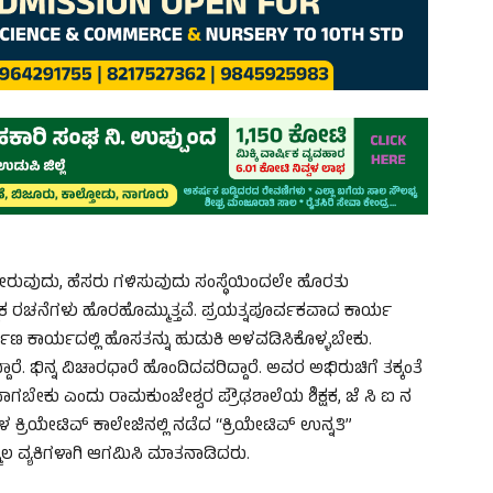
ಗೇರುವುದು, ಹೆಸರು ಗಳಿಸುವುದು ಸಂಸ್ಥೆಯಿಂದಲೇ ಹೊರತು
ಯಾತ್ಮಕ ರಚನೆಗಳು ಹೊರಹೊಮ್ಮುತ್ತವೆ. ಪ್ರಯತ್ನಪೂರ್ವಕವಾದ ಕಾರ್ಯ
 ನಿರ್ಮಾಣ ಕಾರ್ಯದಲ್ಲಿ ಹೊಸತನ್ನು ಹುಡುಕಿ ಅಳವಡಿಸಿಕೊಳ್ಳಬೇಕು.
ೆ. ಭಿನ್ನ ವಿಚಾರಧಾರೆ ಹೊಂದಿದವರಿದ್ದಾರೆ. ಅವರ ಅಭಿರುಚಿಗೆ ತಕ್ಕಂತೆ
ಗಬೇಕು ಎಂದು ರಾಮಕುಂಜೇಶ್ವರ ಪ್ರೌಢಶಾಲೆಯ ಶಿಕ್ಷಕ, ಜೆ ಸಿ ಐ ನ
ಕ್ರಿಯೇಟಿವ್‌ ಕಾಲೇಜಿನಲ್ಲಿ ನಡೆದ “ಕ್ರಿಯೇಟಿವ್‌ ಉನ್ನತಿ”
ೂಲ ವ್ಯಕಿಗಳಾಗಿ ಆಗಮಿಸಿ ಮಾತನಾಡಿದರು.