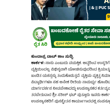
ಕುಂದಾಪ್ರ ಡಾಟ್ ಕಾಂ ಸುದ್ದಿ.
ಕಾರ್ಕಳ:
ನಾನು ಎಂಬುದು ವಯಕ್ತಿಕ. ಆದ್ದರಿಂದ ಉನ್ನತಿ
ವ್ಯಕ್ತಿಯಿಂದಲ್ಲ. ವಿಭಿನ್ನವಾಗಿ ಯೋಚಿಸುವುದರಿಂದ ಕ್ರಿ
ಖಂಡಿತ ಯಶಸ್ಸನ್ನು ತಂದುಕೊಡುತ್ತದೆ. ವ್ಯಕ್ತಿಯ ವ್ಯಕ್ತಿತ್ವ
ವಿದ್ಯಾರ್ಥಿಗಳೂ ಸಹ ಅನೇಕ ರೀತಿಯ ಸಾಮರ್ಥ್ಯ ಹೊಂದಿದ್ದಾರ
ಮಾರ್ಗದರ್ಶನ ನೀಡಬೇಕಾದದ್ದು ಉಪನ್ಯಾಸಕರ ಕರ್ತವ್ಯವಾ
ತರಬೇತುದಾರ ಶ್ರೀ ಸತೀಶ್‌ ಭಟ್‌ ಪುತ್ತೂರು ಇವರು ಕಾರ್ಕಳ 
ಉಪನ್ಯಾಸಕರಿಗೆ ಪುನಶ್ಚೇತನ ಕಾರ್ಯಾಗಾರದಲ್ಲಿ ಸಂಪನ್ಮ