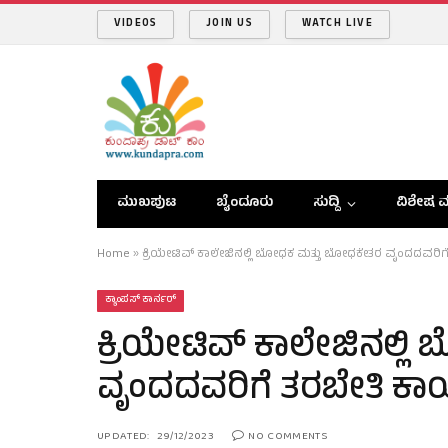
VIDEOS
JOIN US
WATCH LIVE
ಮುಖಪುಟ
ಬೈಂದೂರು
ಸುದ್ದಿ
ವಿಶೇಷ ವ
Home
»
ಕ್ರಿಯೇಟಿವ್‌ ಕಾಲೇಜಿನಲ್ಲಿ ಬೋಧಕ ಮತ್ತು ಬೋಧಕೇತರ ವೃಂದದವರಿಗ
ಕ್ಯಾಂಪಸ್ ಕಾರ್ನರ್
ಕ್ರಿಯೇಟಿವ್‌ ಕಾಲೇಜಿನಲ್
ವೃಂದದವರಿಗೆ ತರಬೇತಿ ಕಾ
UPDATED:
29/12/2023
NO COMMENTS