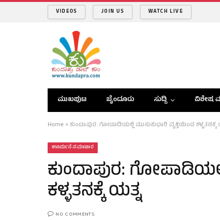
VIDEOS
JOIN US
WATCH LIVE
ಮುಖಪುಟ
ಬೈಂದೂರು
ಸುದ್ದಿ
ವಿಶೇಷ ವ
Home
»
ಕುಂದಾಪುರ: ಗೋಪಾಡಿಯಲ್ಲಿ ಮುಸುಕುಧಾರಿ ವ್ಯಕ್ತಿಯಿಂದ ಕಳ್ಳತನಕ್ಕೆ 
ಊರ್ಮನೆ ಸಮಾಚಾರ
ಕುಂದಾಪುರ: ಗೋಪಾಡಿಯಲ್ಲಿ
ಕಳ್ಳತನಕ್ಕೆ ಯತ್ನ
NO COMMENTS