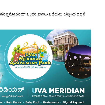
್ಳನೊಬ್ಬ ಶೋರೂಮ್ ಒಂದರ ಬಾಗಿಲು ಒಡೆಯಲು ಯತ್ನಿಸಿದ ಘಟನೆ