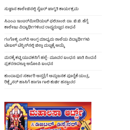
ಸುಜ್ಞಾನ ಕಾಲೇಜಿನಲ್ಲಿ ಸೈಬರ್ ಜಾಗೃತಿ ಕಾರ್ಯಕ್ರಮ
ಸಿಎಂಎ ಇಂಟರ್‌ಮೀಡಿಯಟ್ ಫಲಿತಾಂಶ: ಡಾ. ಬಿ.ಬಿ. ಹೆಗ್ಡೆ
ಕಾಲೇಜು ವಿದ್ಯಾರ್ಥಿಗಳಿಂದ ರಾಷ್ಟ್ರಮಟ್ಟದ ಸಾಧನೆ
ಗಂಗೊಳ್ಳಿ ಎಸ್‌ವಿ ಆಂಗ್ಲ ಮಾಧ್ಯಮ ಶಾಲೆಯ ವಿದ್ಯಾರ್ಥಿಗಳು
ಟೇಬಲ್‌ ಟೆನ್ನಿಸ್‌ನಲ್ಲಿ ಜಿಲ್ಲಾ ಮಟ್ಟಕ್ಕೆ ಆಯ್ಕೆ
ಮರಕ್ಕೆ ಕಟ್ಟಿ ಯುವಕನಿಗೆ ಹಲ್ಲೆ- ಮೂವರ ಬಂಧನ: ಜಾತಿ ನಿಂದನೆ
ಪ್ರಕರಣದಲ್ಲೂ ಆರೋಪಿ ಬಂಧನ
ಕುಂದಾಪುರ ಸರ್ಕಾರಿ ಆಸ್ಪತ್ರೆಗೆ ಆಮ್ಲಜನಕ ಪೂರೈಕೆ ಯಂತ್ರ,
ರಿಕ್ಲೈನರ್ ಹಾಸಿಗೆ ಹಾಗೂ ಗಾಲಿ ಕುರ್ಚಿ ಹಸ್ತಾಂತರ