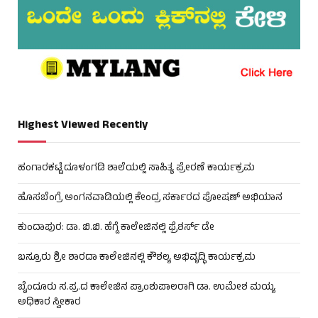
Highest Viewed Recently
ಹಂಗಾರಕಟ್ಟೆ ದೂಳಂಗಡಿ ಶಾಲೆಯಲ್ಲಿ ಸಾಹಿತ್ಯ ಪ್ರೇರಣೆ ಕಾರ್ಯಕ್ರಮ
ಹೊಸಬೆಂಗ್ರೆ ಅಂಗನವಾಡಿಯಲ್ಲಿ ಕೇಂದ್ರ ಸರ್ಕಾರದ ಪೋಷಣ್ ಅಭಿಯಾನ
ಕುಂದಾಪುರ: ಡಾ. ಬಿ.ಬಿ. ಹೆಗ್ಡೆ ಕಾಲೇಜಿನಲ್ಲಿ ಫ್ರೆಶರ್ಸ್ ಡೇ
ಬಸ್ರೂರು ಶ್ರೀ ಶಾರದಾ ಕಾಲೇಜಿನಲ್ಲಿ ಕೌಶಲ್ಯ ಅಭಿವೃದ್ಧಿ ಕಾರ್ಯಕ್ರಮ
ಬೈಂದೂರು ಸ.ಪ್ರ.ದ ಕಾಲೇಜಿನ ಪ್ರಾಂಶುಪಾಲರಾಗಿ ಡಾ. ಉಮೇಶ ಮಯ್ಯ
ಅಧಿಕಾರ ಸ್ವೀಕಾರ