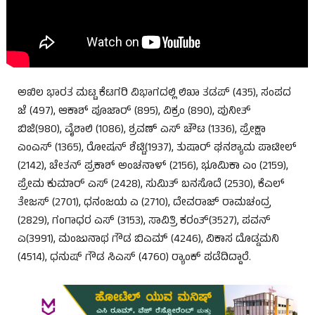
ಅಖಿಲ ಭಾರತ ಮಟ್ಟ ಕೆಟಗರಿ ವಿಭಾಗದಲ್ಲಿ ಲಿಖಾ ತಡಪ್ (435), ಸಂಪದ
ಜೆ (497), ಆಕಾಶ್ ಪೂಜಾರ್ (895), ವಿಕ್ರಂ (890), ಪುನೀತ್
ಬಿಜಿ(980), ವೈಶಾಲಿ (1086), ಶ್ರವಣ್ ಎಸ್ ಚೌಟ (1336), ಪ್ರೇಕ್ಷಾ
ಎಂಎಸ್ (1365), ರೋಷನ್ ಶೆಟ್ಟಿ(1937), ತುಷಾರ್ ಘನಶ್ಯಾಮ ಪಾಟೀಲ್
(2142), ಚೇತನ್ ಪ್ರಕಾಶ್ ಅಂಚನಾಳ್ (2156), ಭೂಮಿಕಾ ಎಂ (2159),
ಪ್ರೇಮ ಕುಮಾರ್ ಎಸ್ (2428), ಸುಮಿತ್ ಬನಸೊದೆ (2530), ಕೆಎಲ್
ತೇಜಸ್ (2701), ಧನಂಜಯ ಎ (2710), ದೇವರಾಜ್ ರಾಮಚಂದ್ರ
(2829), ಗಂಗಾಧರ ಎಸ್ (3153), ಸಾವಿತ್ರಿ ಕರಂತ್(3527), ಪವನ್
ಎ(3991), ಮಂಜುನಾಥ ಗೌಡ ಬಿಎಮ್ (4246), ವಿಕಾಸ ದೊಡ್ಡಮನಿ
(4514), ಧನುಷ್ ಗೌಡ ಸಿಎಸ್ (4760) ರ‍್ಯಾಂಕ್ ಪಡೆದಿದ್ದಾರೆ.