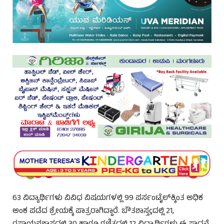
63 ವಿದ್ಯಾರ್ಥಿಗಳು ವಿವಿಧ ವಿಷಯಗಳಲ್ಲಿ 99 ಪರ್ಸಂಟೈಲ್‌ಕ್ಕಿಂತ ಅಧಿಕ
ಅಂಕ ಪಡೆದ ಶ್ರೇಯಕ್ಕೆ ಪಾತ್ರರಾಗಿದ್ದಾರೆ. ಬೌತಶಾಸ್ತçದಲ್ಲಿ 21,