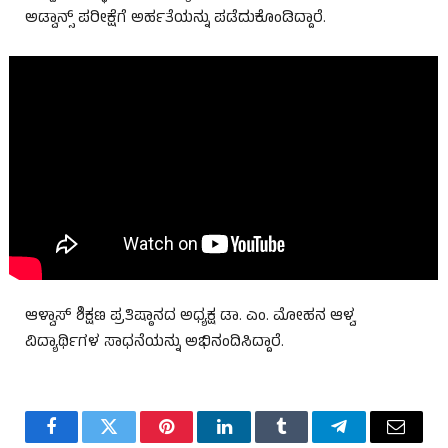
ಅಡ್ವಾನ್ಸ್ ಪರೀಕ್ಷೆಗೆ ಅರ್ಹತೆಯನ್ನು ಪಡೆದುಕೊಂಡಿದ್ದಾರೆ.
ಆಳ್ವಾಸ್ ಶಿಕ್ಷಣ ಪ್ರತಿಷ್ಠಾನದ ಅಧ್ಯಕ್ಷ ಡಾ. ಎಂ. ಮೋಹನ ಆಳ್ವ
ವಿದ್ಯಾರ್ಥಿಗಳ ಸಾಧನೆಯನ್ನು ಅಭಿನಂದಿಸಿದ್ದಾರೆ.
Facebook
Twitter
Pinterest
LinkedIn
Tumblr
Telegram
Email