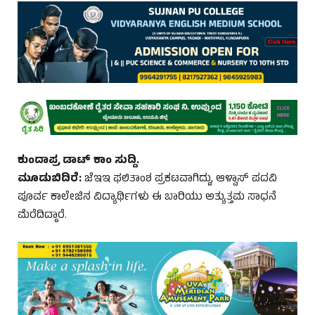
ಕುಂದಾಪ್ರ ಡಾಟ್‌ ಕಾಂ ಸುದ್ದಿ.
ಮೂಡುಬಿದಿರೆ:
ಜೆಇಇ ಫಲಿತಾಂಶ ಪ್ರಕಟವಾಗಿದ್ದು, ಆಳ್ವಾಸ್ ಪದವಿ
ಪೂರ್ವ ಕಾಲೇಜಿನ ವಿದ್ಯಾರ್ಥಿಗಳು ಈ ಬಾರಿಯು ಅತ್ಯುತ್ತಮ ಸಾಧನೆ
ಮೆರೆದಿದ್ದಾರೆ.