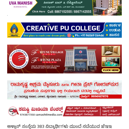
ಆಳ್ವಾಸ್ ಸಂಸ್ಥೆಯ 383 ವಿದ್ಯಾರ್ಥಿಗಳು ಮುಂದೆ ನಡೆಯುವ ಜೆಇಇ