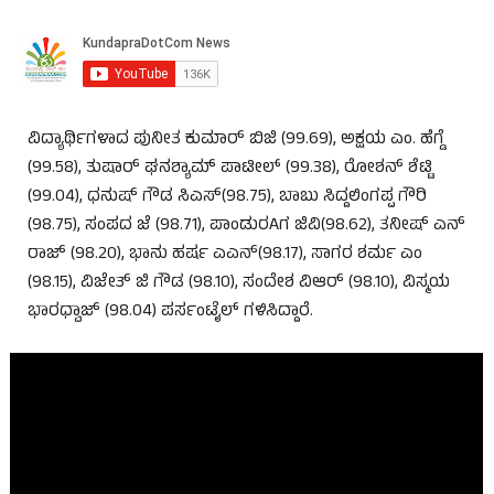
ವಿದ್ಯಾರ್ಥಿಗಳಾದ ಪುನೀತ ಕುಮಾರ್ ಬಿಜಿ (99.69), ಅಕ್ಷಯ ಎಂ. ಹೆಗ್ಡೆ
(99.58), ತುಷಾರ್ ಘನಶ್ಯಾಮ್ ಪಾಟೀಲ್ (99.38), ರೋಶನ್ ಶೆಟ್ಟಿ
(99.04), ಧನುಷ್ ಗೌಡ ಸಿಎಸ್(98.75), ಬಾಬು ಸಿದ್ದಲಿಂಗಪ್ಪ ಗೌರಿ
(98.75), ಸಂಪದ ಜೆ (98.71), ಪಾಂಡುರAಗ ಜಿವಿ(98.62), ತನೀಷ್ ಎನ್
ರಾಜ್ (98.20), ಭಾನು ಹರ್ಷ ಎಎನ್(98.17), ಸಾಗರ ಶರ್ಮ ಎಂ
(98.15), ವಿಜೇತ್ ಜಿ ಗೌಡ (98.10), ಸಂದೇಶ ವಿಆರ್ (98.10), ವಿಸ್ಮಯ
ಭಾರಧ್ವಾಜ್ (98.04) ಪರ್ಸಂಟೈಲ್ ಗಳಿಸಿದ್ದಾರೆ.