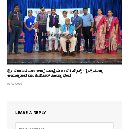
ಶ್ರೀ ವೆಂಕಟರಮಣ ಆಂಗ್ಲ ಮಾಧ್ಯಮ ಶಾಲೆಗೆ ಸ್ಕೌಟ್ಸ್ –ಗೈಡ್ಸ್ ಮುಖ್ಯ
ಆಯುಕ್ತರಾದ ಡಾ. ಪಿ.ಜಿ.ಆರ್ ಸಿಂಧ್ಯಾ ಭೇಟಿ
08/08/2026
LEAVE A REPLY