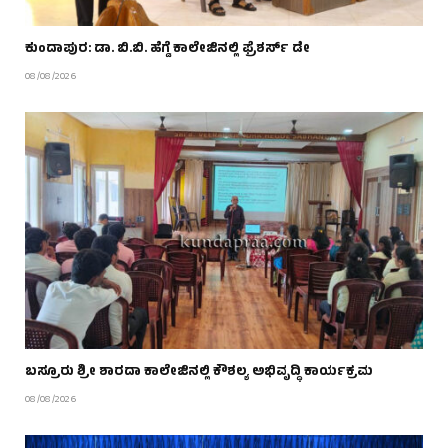
ಕುಂದಾಪುರ: ಡಾ. ಬಿ.ಬಿ. ಹೆಗ್ಡೆ ಕಾಲೇಜಿನಲ್ಲಿ ಫ್ರೆಶರ್ಸ್ ಡೇ
08/08/2026
ಬಸ್ರೂರು ಶ್ರೀ ಶಾರದಾ ಕಾಲೇಜಿನಲ್ಲಿ ಕೌಶಲ್ಯ ಅಭಿವೃದ್ಧಿ ಕಾರ್ಯಕ್ರಮ
08/08/2026