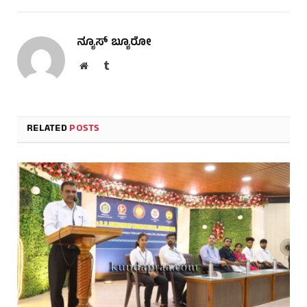
ನ್ಯೂಸ್ ಬ್ಯೂರೋ
Website
Tumblr
RELATED
POSTS