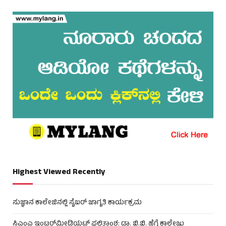
Highest Viewed Recently
ಸುಜ್ಞಾನ ಕಾಲೇಜಿನಲ್ಲಿ ಸೈಬರ್ ಜಾಗೃತಿ ಕಾರ್ಯಕ್ರಮ
ಸಿಎಂಎ ಇಂಟರ್‌ಮೀಡಿಯಟ್ ಫಲಿತಾಂಶ: ಡಾ. ಬಿ.ಬಿ. ಹೆಗ್ಡೆ ಕಾಲೇಜು