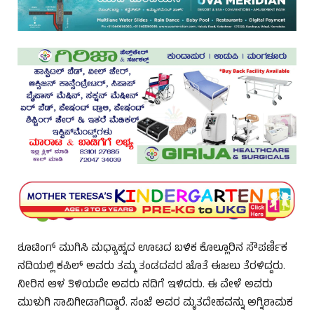
ಶೂಟಿಂಗ್ ಮುಗಿಸಿ ಮಧ್ಯಾಹ್ನದ ಊಟದ ಬಳಿಕ ಕೊಲ್ಲೂರಿನ ಸೌಪರ್ಣಿಕ
ನದಿಯಲ್ಲಿ ಕಪಿಲ್ ಅವರು ತಮ್ಮ ತಂಡದವರ ಜೊತೆ ಈಜಲು ತೆರಳಿದ್ದರು.
ನೀರಿನ ಆಳ ತಿಳಿಯದೇ ಅವರು ನದಿಗೆ ಇಳಿದರು. ಈ ವೇಳೆ ಅವರು
ಮುಳುಗಿ ಸಾವಿಗೀಡಾಗಿದ್ದಾರೆ. ಸಂಜೆ ಅವರ ಮೃತದೇಹವನ್ನು ಅಗ್ನಿಶಾಮಕ