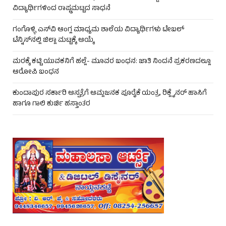
ವಿದ್ಯಾರ್ಥಿಗಳಿಂದ ರಾಷ್ಟ್ರಮಟ್ಟದ ಸಾಧನೆ
ಗಂಗೊಳ್ಳಿ ಎಸ್‌ವಿ ಆಂಗ್ಲ ಮಾಧ್ಯಮ ಶಾಲೆಯ ವಿದ್ಯಾರ್ಥಿಗಳು ಟೇಬಲ್‌
ಟೆನ್ನಿಸ್‌ನಲ್ಲಿ ಜಿಲ್ಲಾ ಮಟ್ಟಕ್ಕೆ ಆಯ್ಕೆ
ಮರಕ್ಕೆ ಕಟ್ಟಿ ಯುವಕನಿಗೆ ಹಲ್ಲೆ- ಮೂವರ ಬಂಧನ: ಜಾತಿ ನಿಂದನೆ ಪ್ರಕರಣದಲ್ಲೂ
ಆರೋಪಿ ಬಂಧನ
ಕುಂದಾಪುರ ಸರ್ಕಾರಿ ಆಸ್ಪತ್ರೆಗೆ ಆಮ್ಲಜನಕ ಪೂರೈಕೆ ಯಂತ್ರ, ರಿಕ್ಲೈನರ್ ಹಾಸಿಗೆ
ಹಾಗೂ ಗಾಲಿ ಕುರ್ಚಿ ಹಸ್ತಾಂತರ