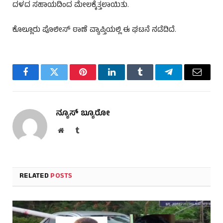
ದಳದ ಸಹಾಯದಿಂದ ಮೇಲಕ್ಕೆತ್ತಲಾಯಿತು.
ಕೊಲ್ಲೂರು ಪೊಲೀಸ್ ಠಾಣೆ ವ್ಯಾಪ್ತಿಯಲ್ಲಿ ಈ ಘಟನೆ ನಡೆದಿದೆ.
Facebook
Twitter
Pinterest
LinkedIn
Tumblr
Telegram
Email
ನ್ಯೂಸ್ ಬ್ಯೂರೋ
Website
Tumblr
RELATED
POSTS