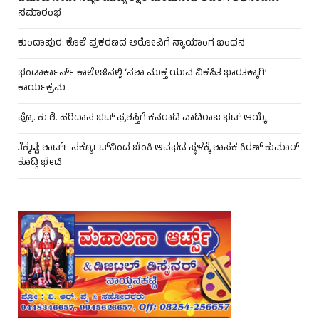
ಸಮಾರಂಭ
ಕುಂದಾಪುರ: ಕೊಲೆ ಪ್ರಕರಣದ ಆರೋಪಿಗೆ ನ್ಯಾಯಾಂಗ ಬಂಧನ
ಭಂಡಾರ್ಕಾರ್ಸ್ ಕಾಲೇಜಿನಲ್ಲಿ ‘ನಶಾ ಮುಕ್ತ ಯುವ ವಿಕಸಿತ ಭಾರತಕ್ಕಾಗಿ’
ಕಾರ್ಯಕ್ರಮ
ಪ್ರೊ. ಕು.ಶಿ. ಹರಿದಾಸ ಭಟ್ ಪ್ರಶಸ್ತಿಗೆ ಕನರಾಡಿ ವಾದಿರಾಜ ಭಟ್ ಆಯ್ಕೆ
ತೆಕ್ಕಟ್ಟೆ: ಶಾರ್ಟ್ ಸರ್ಕ್ಯೂಟ್‌ನಿಂದ ಬೆಂಕಿ ಅವಘಡ ಸ್ಥಳಕ್ಕೆ ಶಾಸಕ ಕಿರಣ್ ಕುಮಾರ್
ಕೊಡ್ಗಿ ಭೇಟಿ