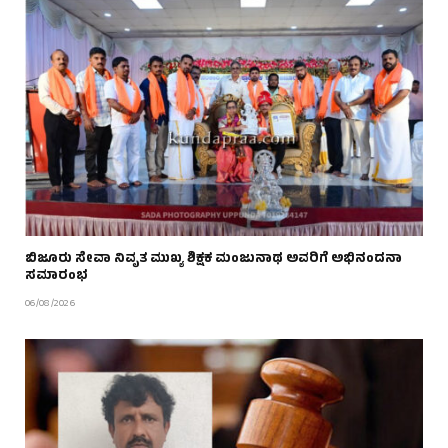
ಬಿಜೂರು ಸೇವಾ ನಿವೃತ ಮುಖ್ಯ ಶಿಕ್ಷಕ ಮಂಜುನಾಥ ಅವರಿಗೆ ಅಭಿನಂದನಾ
ಸಮಾರಂಭ
06/08/2026