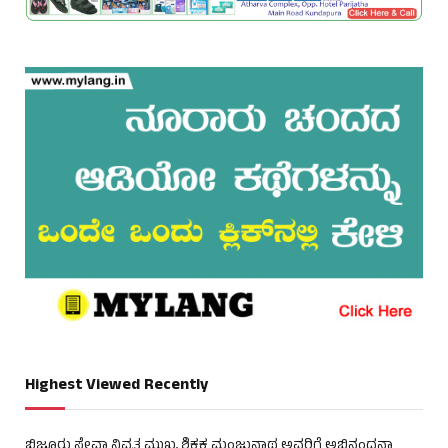
Highest Viewed Recently
ಬಿಜೂರು ಸೇವಾ ನಿವೃತ ಮುಖ್ಯ ಶಿಕ್ಷಕ ಮಂಜುನಾಥ ಅವರಿಗೆ ಅಭಿನಂದನಾ