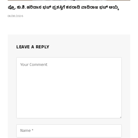
ಪ್ರೊ. ಕು.ಶಿ. ಹರಿದಾಸ ಭಟ್ ಪ್ರಶಸ್ತಿಗೆ ಕನರಾಡಿ ವಾದಿರಾಜ ಭಟ್ ಆಯ್ಕೆ
06/08/2026
LEAVE A REPLY