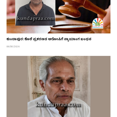
ಕುಂದಾಪುರ: ಕೊಲೆ ಪ್ರಕರಣದ ಆರೋಪಿಗೆ ನ್ಯಾಯಾಂಗ ಬಂಧನ
06/08/2026