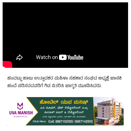
ಹಂದಟ್ಟು ಹಾಲು ಉತ್ಪಾದಕರ ಮಹಿಳಾ ಸಹಕಾರ ಸಂಘದ ಅಧ್ಯಕ್ಷೆ ಜಾನಕಿ
ಹಂದೆ ಪರಿಸರದವರಿಗೆ ಗಿಡ ವಿತರಿಸಿ ಜಾಗೃತಿ ಮೂಡಿಸಿದರು.