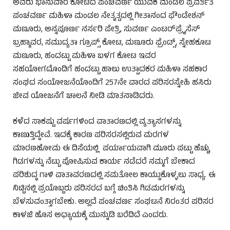
ಅವರು ಭಾನುವಾರ ಕೋಟದ ಪಂಚವರ್ಣ ಯುವಕ ಮಂಡಲ ಪ್ರವರ್ತಿತ
ಪಂಚವರ್ಣ ಮಹಿಳಾ ಮಂಡಲ ನೇತೃತ್ವದಲ್ಲಿ ಗೀತಾನಂದ ಫೌಂಡೇಶನ್
ಮಣೂರು, ಅನ್ನಪೂರ್ಣ ನರ್ಸರಿ ಪೇತ್ರಿ, ಸುವರ್ಣ ಎಂಟರ್‌ಪ್ರೈಸೆಸ್
ಬ್ರಹ್ಮಾವರ, ಸಮುದ್ಯತಾ ಗ್ರೂಪ್ಸ್ ಕೋಟ, ಮಣೂರು ಫ್ರೆಂಡ್ಸ್, ಸ್ನೇಹಕೂಟ
ಮಣೂರು, ಹಂದಟ್ಟು ಮಹಿಳಾ ಬಳಗ ಕೋಟ ಇವರ
ಸಹಯೋಗದೊಂದಿಗೆ ಹಂದಟ್ಟು ಹಾಲು ಉತ್ಪಾದಕರ ಮಹಿಳಾ ಸಹಕಾರ
ಸಂಘದ ಸಂಯೋಜನೆಯೊಂದಿಗೆ 257ನೇ ವಾರದ ಪರಿಸರಸ್ನೇಹಿ ಹಸಿರು
ಜೀವ ಯೋಜನೆಗೆ ಚಾಲನೆ ನೀಡಿ ಮಾತನಾಡಿದರು.
ಕಳೆದ ಸಾಕಷ್ಟು ವರ್ಷಗಳಿಂದ ವಾತಾರಣದಲ್ಲಿ ವ್ಯತ್ಯಾಸಗಳನ್ನು
ಕಾಣುತ್ತಿದ್ದೇವೆ. ಇದಕ್ಕೆ ಕಾರಣ ಪರಿಸರಸಲ್ಲಿರುವ ಮರಗಳ
ಮಾರಣಹೋಮ ಈ ದಿಸೆಯಲ್ಲಿ ಪರ್ಯಾಯವಾಗಿ ಮೂರು ಪಟ್ಟು ಹೆಚ್ಚು
ಗಿಡಗಳನ್ನು ನೆಟ್ಟು ಪೋಷಿಸುವ ಕಾರ್ಯ ನಡೆದರೆ ನಮ್ಮಗೆ ಬೇಕಾದ
ಪರಿಶುದ್ಧ ಗಾಳಿ ವಾತಾವರಣದಲ್ಲಿ ಸಮತೋಲ ಕಾಯ್ದುಕೊಳ್ಳಲು ಸಾಧ್ಯ. ಈ
ನಿಟ್ಟಿನಲ್ಲಿ ಪ್ರಯೊಬ್ಬರು ಪರಿಸರದ ಬಗ್ಗೆ ಚಿಂತಿಸಿ ಗಿಡಮರಗಳನ್ನು
ಬೆಳಸುವಂತ್ತಾಗಬೇಕು. ಅಲ್ಲದೆ ಪಂಚವರ್ಣ ಸಂಘಟನೆ ನಿರಂತರ ಪರಿಸರ
ಕಾಳಜಿ ಹೊಸ ಅಧ್ಯಾಯಕ್ಕೆ ಮುನ್ನುಡಿ ಬರೆದಿದೆ ಎಂದರು.