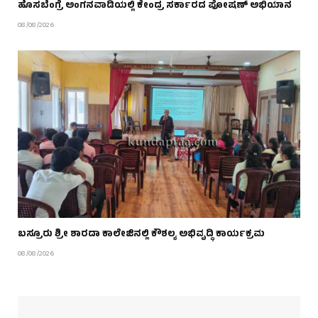
ಹೊಸಬೆಂಗ್ರೆ ಅಂಗನವಾಡಿಯಲ್ಲಿ ಕೇಂದ್ರ ಸರ್ಕಾರದ ಪೋಷಣ್ ಅಭಿಯಾನ
08/08/2026
ಬಸ್ರೂರು ಶ್ರೀ ಶಾರದಾ ಕಾಲೇಜಿನಲ್ಲಿ ಕೌಶಲ್ಯ ಅಭಿವೃದ್ಧಿ ಕಾರ್ಯಕ್ರಮ
08/08/2026