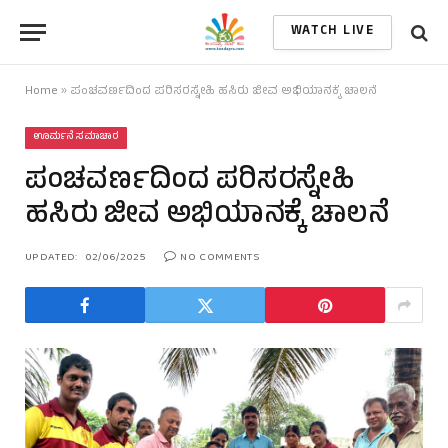
WATCH LIVE
Home
»
ಪಂಚವರ್ಣದಿಂದ ಪರಿಸರಸ್ನೇಹಿ ಹಸಿರು ಜೀವ ಅಭಿಯಾನಕ್ಕೆ ಚಾಲನೆ
ಊರ್ಮನೆ ಸಮಾಚಾರ
ಪಂಚವರ್ಣದಿಂದ ಪರಿಸರಸ್ನೇಹಿ
ಹಸಿರು ಜೀವ ಅಭಿಯಾನಕ್ಕೆ ಚಾಲನೆ
UPDATED:
02/06/2025
NO COMMENTS