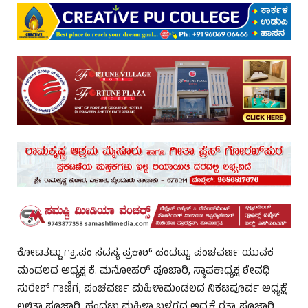
ಕೋಟತಟ್ಟು ಗ್ರಾ.ಪಂ ಸದಸ್ಯ ಪ್ರಕಾಶ್ ಹಂದಟ್ಟು, ಪಂಚವರ್ಣ ಯುವಕ
ಮಂಡಲದ ಅಧ್ಯಕ್ಷ ಕೆ. ಮನೋಹರ್ ಪೂಜಾರಿ, ಸ್ಥಾಪಕಾಧ್ಯಕ್ಷ ಶೇವಧಿ
ಸುರೇಶ್ ಗಾಣಿಗ, ಪಂಚವರ್ಣ ಮಹಿಳಾಮಂಡಲದ ನಿಕಟಪೂರ್ವ ಅಧ್ಯಕ್ಷೆ
ಲಲಿತಾ ಪೂಜಾರಿ, ಹಂದಟ್ಟು ಮಹಿಳಾ ಬಳಗದ ಅಧ್ಯಕ್ಷೆ ರತ್ನಾ ಪೂಜಾರಿ