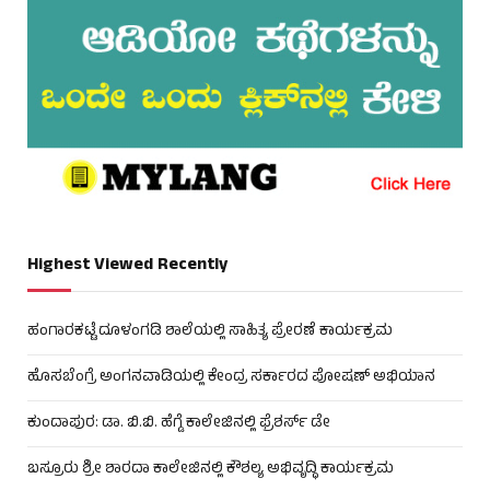
Highest Viewed Recently
ಹಂಗಾರಕಟ್ಟೆ ದೂಳಂಗಡಿ ಶಾಲೆಯಲ್ಲಿ ಸಾಹಿತ್ಯ ಪ್ರೇರಣೆ ಕಾರ್ಯಕ್ರಮ
ಹೊಸಬೆಂಗ್ರೆ ಅಂಗನವಾಡಿಯಲ್ಲಿ ಕೇಂದ್ರ ಸರ್ಕಾರದ ಪೋಷಣ್ ಅಭಿಯಾನ
ಕುಂದಾಪುರ: ಡಾ. ಬಿ.ಬಿ. ಹೆಗ್ಡೆ ಕಾಲೇಜಿನಲ್ಲಿ ಫ್ರೆಶರ್ಸ್ ಡೇ
ಬಸ್ರೂರು ಶ್ರೀ ಶಾರದಾ ಕಾಲೇಜಿನಲ್ಲಿ ಕೌಶಲ್ಯ ಅಭಿವೃದ್ಧಿ ಕಾರ್ಯಕ್ರಮ