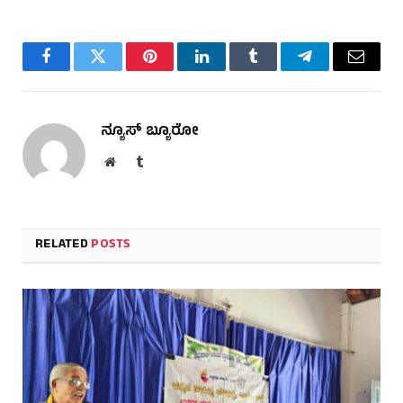
Facebook
Twitter
Pinterest
LinkedIn
Tumblr
Telegram
Email
ನ್ಯೂಸ್ ಬ್ಯೂರೋ
Website
Tumblr
RELATED
POSTS