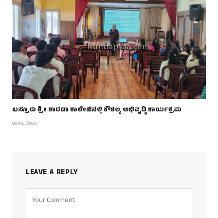
ಬಸ್ರೂರು ಶ್ರೀ ಶಾರದಾ ಕಾಲೇಜಿನಲ್ಲಿ ಕೌಶಲ್ಯ ಅಭಿವೃದ್ಧಿ ಕಾರ್ಯಕ್ರಮ
08/08/2026
LEAVE A REPLY