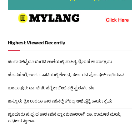
Highest Viewed Recently
ಹಂಗಾರಕಟ್ಟೆ ದೂಳಂಗಡಿ ಶಾಲೆಯಲ್ಲಿ ಸಾಹಿತ್ಯ ಪ್ರೇರಣೆ ಕಾರ್ಯಕ್ರಮ
ಹೊಸಬೆಂಗ್ರೆ ಅಂಗನವಾಡಿಯಲ್ಲಿ ಕೇಂದ್ರ ಸರ್ಕಾರದ ಪೋಷಣ್ ಅಭಿಯಾನ
ಕುಂದಾಪುರ: ಡಾ. ಬಿ.ಬಿ. ಹೆಗ್ಡೆ ಕಾಲೇಜಿನಲ್ಲಿ ಫ್ರೆಶರ್ಸ್ ಡೇ
ಬಸ್ರೂರು ಶ್ರೀ ಶಾರದಾ ಕಾಲೇಜಿನಲ್ಲಿ ಕೌಶಲ್ಯ ಅಭಿವೃದ್ಧಿ ಕಾರ್ಯಕ್ರಮ
ಬೈಂದೂರು ಸ.ಪ್ರ.ದ ಕಾಲೇಜಿನ ಪ್ರಾಂಶುಪಾಲರಾಗಿ ಡಾ. ಉಮೇಶ ಮಯ್ಯ
ಅಧಿಕಾರ ಸ್ವೀಕಾರ