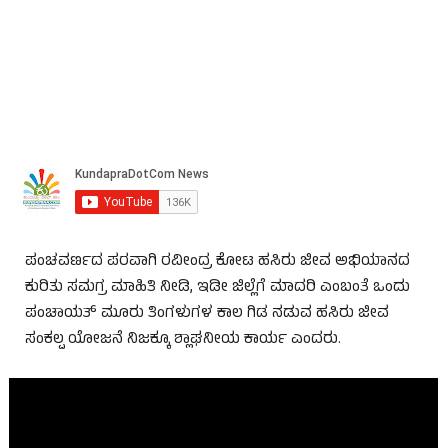
ಪಂಚವರ್ಣದ ಪರವಾಗಿ ರವೀಂದ್ರ ಕೋಟ ಹಸಿರು ಜೀವ ಅಭಿಯಾನದ
ಕುರಿತು ಸಮಗ್ರ ಮಾಹಿತಿ ನೀಡಿ, ಇಡೀ ಜಿಲ್ಲೆಗೆ ಮಾದರಿ ಎಂಬಂತೆ ಒಂದು
ಪಂಚಾಯತ್ ಮೂರು ತಿಂಗಳುಗಳ ಕಾಲ ಗಿಡ ನಡುವ ಹಸಿರು ಜೀವ
ಸಂಕಲ್ಪ ಯೋಜನೆ ನಿಜಕ್ಕೂ ಶ್ಲಾಘನೀಯ ಕಾರ್ಯ ಎಂದರು.