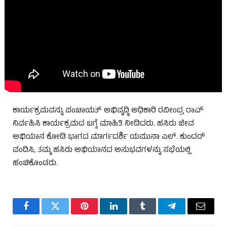
ಕಾರ್ಯಕ್ರಮವನ್ನು ಪಂಚಾಯತ್ ಅಭಿವೃದ್ಧಿ ಅಧಿಕಾರಿ ರವೀಂದ್ರ ರಾವ್
ನಿರ್ವಹಿಸಿ ಕಾರ್ಯಕ್ರಮದ ಬಗ್ಗೆ ಮಾಹಿತಿ ನೀಡಿದರು. ಹಸಿರು ಜೀವ
ಅಭಿಯಾನ ಕೋಡಿ ಭಾಗದ ಮಾರ್ಗದರ್ಶಿ ಯಮುನಾ ಎಲ್. ಕುಂದರ್
ವಂದಿಸಿ, ತಮ್ಮ ಹಸಿರು ಅಭಿಯಾನದ ಅನುಭವಗಳನ್ನು ಸಭೆಯಲ್ಲಿ
ಹಂಚಿಕೊಂಡರು.
Facebook
Twitter
Pinterest
LinkedIn
Tumblr
Telegram
Email