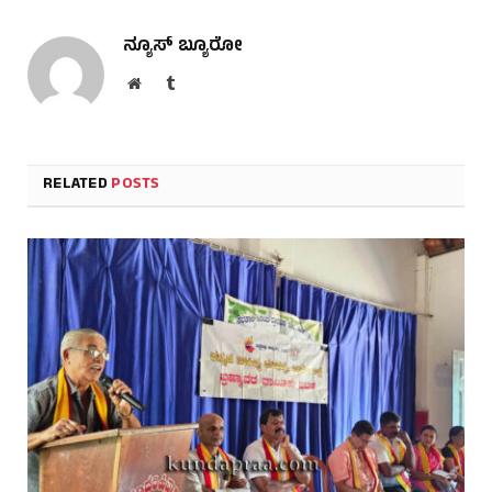
ನ್ಯೂಸ್ ಬ್ಯೂರೋ
Website
Tumblr
RELATED
POSTS