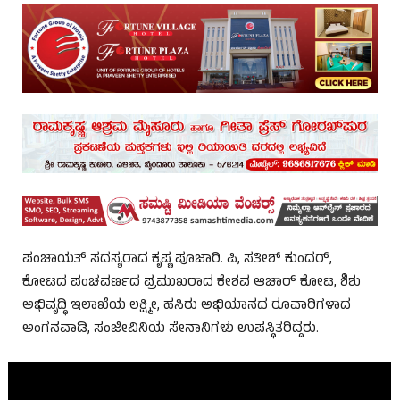
ಪಂಚಾಯತ್ ಸದಸ್ಯರಾದ ಕೃಷ್ಣ ಪೂಜಾರಿ. ಪಿ, ಸತೀಶ್ ಕುಂದರ್,
ಕೋಟದ ಪಂಚವರ್ಣದ ಪ್ರಮುಖರಾದ ಕೇಶವ ಆಚಾರ್ ಕೋಟ, ಶಿಶು
ಅಭಿವೃದ್ಧಿ ಇಲಾಖೆಯ ಲಕ್ಷ್ಮೀ, ಹಸಿರು ಅಭಿಯಾನದ ರೂವಾರಿಗಳಾದ
ಅಂಗನವಾಡಿ, ಸಂಜೀವಿನಿಯ ಸೇನಾನಿಗಳು ಉಪಸ್ಥಿತರಿದ್ದರು.