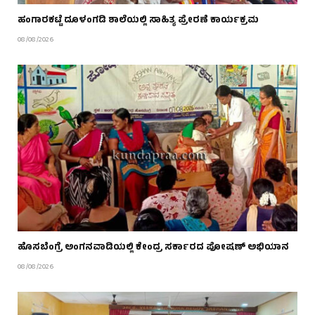
ಹಂಗಾರಕಟ್ಟೆ ದೂಳಂಗಡಿ ಶಾಲೆಯಲ್ಲಿ ಸಾಹಿತ್ಯ ಪ್ರೇರಣೆ ಕಾರ್ಯಕ್ರಮ
08/08/2026
ಹೊಸಬೆಂಗ್ರೆ ಅಂಗನವಾಡಿಯಲ್ಲಿ ಕೇಂದ್ರ ಸರ್ಕಾರದ ಪೋಷಣ್ ಅಭಿಯಾನ
08/08/2026