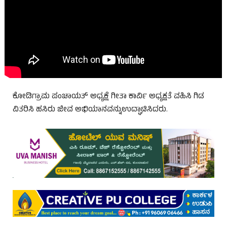
ಕೋಡಿಗ್ರಾಮ ಪಂಚಾಯತ್ ಅಧ್ಯಕ್ಷೆ ಗೀತಾ ಕಾರ್ವಿ ಅಧ್ಯಕ್ಷತೆ ವಹಿಸಿ ಗಿಡ
ವಿತರಿಸಿ ಹಸಿರು ಜೀವ ಅಭಿಯಾನವನ್ನುಉದ್ಘಾಟಿಸಿದರು.