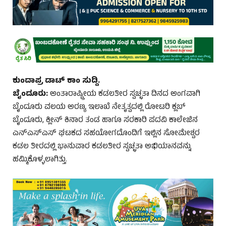
ಕುಂದಾಪ್ರ ಡಾಟ್ ಕಾಂ ಸುದ್ದಿ.
ಬೈಂದೂರು:
ಅಂತಾರಾಷ್ಟ್ರೀಯ ಕಡಲತೀರ ಸ್ವಚ್ಛತಾ ದಿನದ ಅಂಗವಾಗಿ
ಬೈಂದೂರು ವಲಯ ಅರಣ್ಯ ಇಲಾಖೆ ನೇತೃತ್ವದಲ್ಲಿ ರೋಟರಿ ಕ್ಲಬ್‌
ಬೈಂದೂರು, ಕ್ಲೀನ್‌ ಕಿನಾರ ತಂಡ ಹಾಗೂ ಸರಕಾರಿ ಪದವಿ ಕಾಲೇಜಿನ
ಎನ್ಎಸ್ಎಸ್‌ ಘಟಕದ ಸಹಯೋಗದೊಂದಿಗೆ ಇಲ್ಲಿನ ಸೋಮೇಶ್ವರ
ಕಡಲ ತೀರದಲ್ಲಿ ಭಾನುವಾರ ಕಡಲತೀರ ಸ್ವಚ್ಛತಾ ಅಭಿಯಾನವನ್ನು
ಹಮ್ಮಿಕೊಳ್ಳಲಾಗಿತ್ತು.