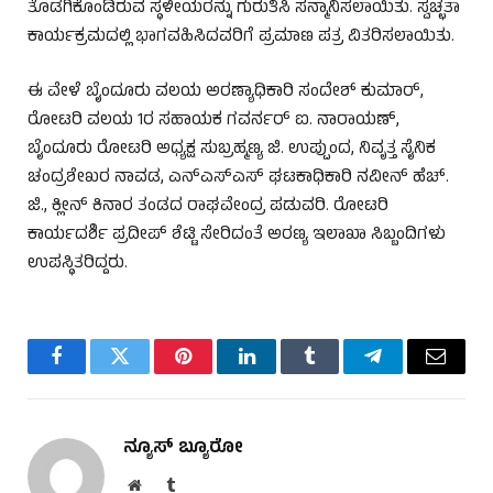
ತೊಡಗಿಕೊಂಡಿರುವ ಸ್ಥಳೀಯರನ್ನು ಗುರುತಿಸಿ ಸನ್ಮಾನಿಸಲಾಯಿತು. ಸ್ವಚ್ಛತಾ
ಕಾರ್ಯಕ್ರಮದಲ್ಲಿ ಭಾಗವಹಿಸಿದವರಿಗೆ ಪ್ರಮಾಣ ಪತ್ರ ವಿತರಿಸಲಾಯಿತು.
ಈ ವೇಳೆ ಬೈಂದೂರು ವಲಯ ಅರಣ್ಯಾಧಿಕಾರಿ ಸಂದೇಶ್‌ ಕುಮಾರ್‌,
ರೋಟರಿ ವಲಯ 1ರ ಸಹಾಯಕ ಗವರ್ನರ್‌ ಐ. ನಾರಾಯಣ್‌,
ಬೈಂದೂರು ರೋಟರಿ ಅಧ್ಯಕ್ಷ ಸುಬ್ರಹ್ಮಣ್ಯ ಜಿ. ಉಪ್ಪುಂದ, ನಿವೃತ್ತ ಸೈನಿಕ
ಚಂದ್ರಶೇಖರ ನಾವಡ, ಎನ್ಎಸ್ಎಸ್‌ ಘಟಕಾಧಿಕಾರಿ ನವೀನ್‌ ಹೆಚ್.‌
ಜಿ., ಕ್ಲೀನ್‌ ಕಿನಾರ ತಂಡದ ರಾಘವೇಂದ್ರ ಪಡುವರಿ. ರೋಟರಿ
ಕಾರ್ಯದರ್ಶಿ ಪ್ರದೀಪ್‌ ಶೆಟ್ಟಿ ಸೇರಿದಂತೆ ಅರಣ್ಯ ಇಲಾಖಾ ಸಿಬ್ಬಂದಿಗಳು
ಉಪಸ್ಥಿತರಿದ್ದರು.
Facebook
Twitter
Pinterest
LinkedIn
Tumblr
Telegram
Email
ನ್ಯೂಸ್ ಬ್ಯೂರೋ
Website
Tumblr