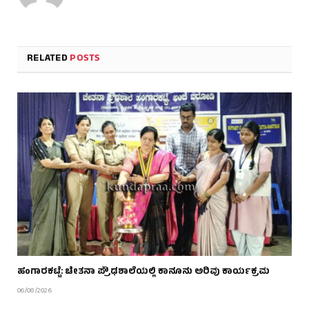
RELATED
POSTS
ಹಂಗಾರಕಟ್ಟೆ: ಚೇತನಾ ಪ್ರೌಢಶಾಲೆಯಲ್ಲಿ ಕಾನೂನು ಅರಿವು ಕಾರ್ಯಕ್ರಮ
06/08/2026