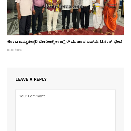
ಕೋಟ ಅಮೃತೇಶ್ವರಿ ದೇಗುಲಕ್ಕೆ ಕಾಂಗ್ರೆಸ್ ಮುಖಂಡ ಎಸ್.ಪಿ. ದಿನೇಶ್ ಭೇಟಿ
06/08/2026
LEAVE A REPLY