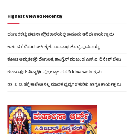
Highest Viewed Recently
ಹಂಗಾರಕಟ್ಟೆ: ಚೇತನಾ ಪ್ರೌಢಶಾಲೆಯಲ್ಲಿ ಕಾನೂನು ಅರಿವು ಕಾರ್ಯಕ್ರಮ
ಕಾರ್ಕಡ ಗೆಳೆಯರ ಬಳಗಕ್ಕೆ ಕೆ. ತಾರಾನಾಥ ಹೊಳ್ಳ ಪುನರಾಯ್ಕೆ
ಕೋಟ ಅಮೃತೇಶ್ವರಿ ದೇಗುಲಕ್ಕೆ ಕಾಂಗ್ರೆಸ್ ಮುಖಂಡ ಎಸ್.ಪಿ. ದಿನೇಶ್ ಭೇಟಿ
ಕುಂದಾಪುರ: ವಿದ್ಯಾರ್ಥಿ ಪ್ರೋತ್ಸಾಹ ಧನ ವಿತರಣಾ ಕಾರ್ಯಕ್ರಮ
ಡಾ. ಬಿ.ಬಿ. ಹೆಗ್ಡೆ ಕಾಲೇಜಿನಲ್ಲಿ ಮಾದಕ ದ್ರವ್ಯಗಳ ಕುರಿತು ಜಾಗೃತಿ ಕಾರ್ಯಕ್ರಮ