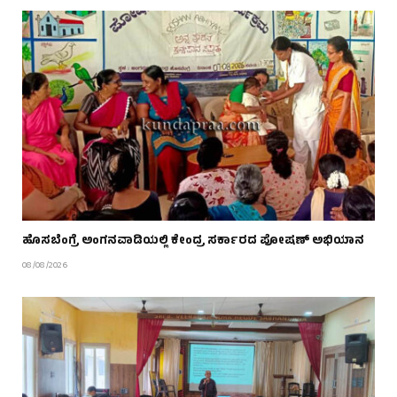
ಹೊಸಬೆಂಗ್ರೆ ಅಂಗನವಾಡಿಯಲ್ಲಿ ಕೇಂದ್ರ ಸರ್ಕಾರದ ಪೋಷಣ್ ಅಭಿಯಾನ
08/08/2026