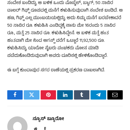
ಸಂದೇಶ ಬಂದಿದ್ದು, ಆ ಬಳಿಕ ಒಂದು ಮೊಬೈಲ್, ಬ್ಯಾಗ್, 50 ಸಾವಿರ
ಡಾಲರ್ ಗಿಫ್ಟ್ ರೂಪದಲ್ಲಿ ಮನೆಗೆ ಕಳುಹಿಸುವುದಾಗಿ ಸಂದೇಶ ಬಂದಿದೆ. ಆ
ಹಣ, ಗಿಫ್ಟ್ ಎಲ್ಲ ಮುಂಬಯಿಯಲ್ಲಿದ್ದು, ಅದು ನಿಮ್ಮ ಮನೆಗೆ ಬರಬೇಕಾದರೆ
50 ಸಾವಿರ ರೂ. ಕಳುಹಿಸಿ ಎಂದಿದ್ದಕ್ಕೆ ನಾನು ಮೇ 16ರಂದು 5 ಸಾವಿರ
ರೂ., ಮತ್ತೆ 25 ಸಾವಿರ ರೂ. ಕಳುಹಿಸಿದ್ದೇನೆ. ಆ ಬಳಿಕ ಮತ್ತೆ ಹಂತ
ಹಂತವಾಗಿ ಮೇ ನಿಂದ ಆಗಸ್ಟ್ ವರೆಗೆ ಒಟ್ಟಾರೆ 11,92,500 ರೂ.
ಕಳುಹಿಸಿದ್ದು, ಯಾರೋ ಸೈಬರು ವಂಚಕರು ಮೋಸ ಮಾಡಿ
ಪಡೆದುಕೊಂಡಿರುವುದಾಗಿ ಅವರು ದೂರಿನಲ್ಲಿ ಹೇಳಿಕೊಂಡಿದ್ದಾರೆ.
ಈ ಬಗ್ಗೆ ಕುಂದಾಪುರ ನಗರ ಠಾಣೆಯಲ್ಲಿ ಪ್ರಕರಣ ದಾಖಲಾಗಿದೆ.
Facebook
Twitter
Pinterest
LinkedIn
Tumblr
Telegram
Email
ನ್ಯೂಸ್ ಬ್ಯೂರೋ
Website
Tumblr