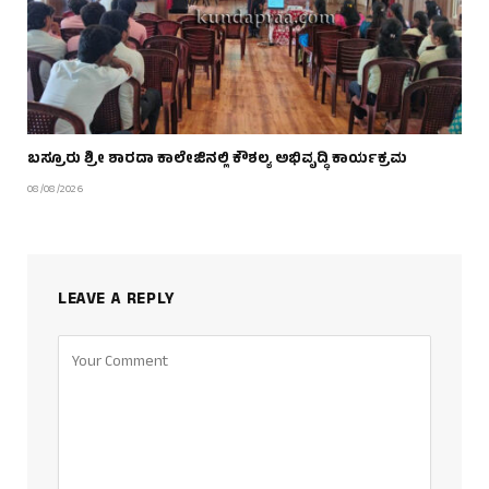
ಬಸ್ರೂರು ಶ್ರೀ ಶಾರದಾ ಕಾಲೇಜಿನಲ್ಲಿ ಕೌಶಲ್ಯ ಅಭಿವೃದ್ಧಿ ಕಾರ್ಯಕ್ರಮ
08/08/2026
LEAVE A REPLY