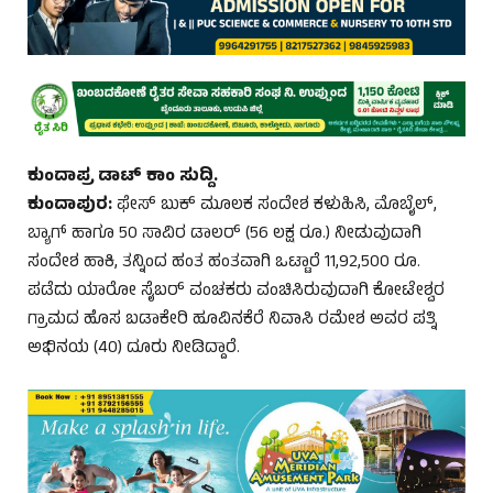
ಕುಂದಾಪ್ರ ಡಾಟ್‌ ಕಾಂ ಸುದ್ದಿ.
ಕುಂದಾಪುರ:
ಫೇಸ್‌ ಬುಕ್ ಮೂಲಕ ಸಂದೇಶ ಕಳುಹಿಸಿ, ಮೊಬೈಲ್,
ಬ್ಯಾಗ್ ಹಾಗೂ 50 ಸಾವಿರ ಡಾಲರ್ (56 ಲಕ್ಷ ರೂ.) ನೀಡುವುದಾಗಿ
ಸಂದೇಶ ಹಾಕಿ, ತನ್ನಿಂದ ಹಂತ ಹಂತವಾಗಿ ಒಟ್ಟಾರೆ 11,92,500 ರೂ.
ಪಡೆದು ಯಾರೋ ಸೈಬರ್ ವಂಚಕರು ವಂಚಿಸಿರುವುದಾಗಿ ಕೋಟೇಶ್ವರ
ಗ್ರಾಮದ ಹೊಸ ಬಡಾಕೇರಿ ಹೂವಿನಕೆರೆ ನಿವಾಸಿ ರಮೇಶ ಅವರ ಪತ್ನಿ
ಅಭಿನಯ (40) ದೂರು ನೀಡಿದ್ದಾರೆ.