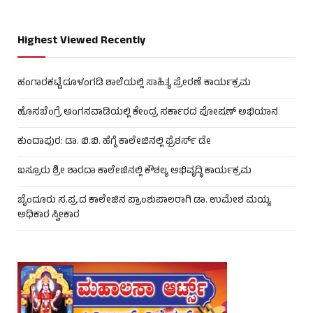
Highest Viewed Recently
ಹಂಗಾರಕಟ್ಟೆ ದೂಳಂಗಡಿ ಶಾಲೆಯಲ್ಲಿ ಸಾಹಿತ್ಯ ಪ್ರೇರಣೆ ಕಾರ್ಯಕ್ರಮ
ಹೊಸಬೆಂಗ್ರೆ ಅಂಗನವಾಡಿಯಲ್ಲಿ ಕೇಂದ್ರ ಸರ್ಕಾರದ ಪೋಷಣ್ ಅಭಿಯಾನ
ಕುಂದಾಪುರ: ಡಾ. ಬಿ.ಬಿ. ಹೆಗ್ಡೆ ಕಾಲೇಜಿನಲ್ಲಿ ಫ್ರೆಶರ್ಸ್ ಡೇ
ಬಸ್ರೂರು ಶ್ರೀ ಶಾರದಾ ಕಾಲೇಜಿನಲ್ಲಿ ಕೌಶಲ್ಯ ಅಭಿವೃದ್ಧಿ ಕಾರ್ಯಕ್ರಮ
ಬೈಂದೂರು ಸ.ಪ್ರ.ದ ಕಾಲೇಜಿನ ಪ್ರಾಂಶುಪಾಲರಾಗಿ ಡಾ. ಉಮೇಶ ಮಯ್ಯ
ಅಧಿಕಾರ ಸ್ವೀಕಾರ