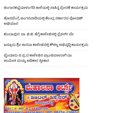
ಹಂಗಾರಕಟ್ಟೆ ದೂಳಂಗಡಿ ಶಾಲೆಯಲ್ಲಿ ಸಾಹಿತ್ಯ ಪ್ರೇರಣೆ ಕಾರ್ಯಕ್ರಮ
ಹೊಸಬೆಂಗ್ರೆ ಅಂಗನವಾಡಿಯಲ್ಲಿ ಕೇಂದ್ರ ಸರ್ಕಾರದ ಪೋಷಣ್
ಅಭಿಯಾನ
ಕುಂದಾಪುರ: ಡಾ. ಬಿ.ಬಿ. ಹೆಗ್ಡೆ ಕಾಲೇಜಿನಲ್ಲಿ ಫ್ರೆಶರ್ಸ್ ಡೇ
ಬಸ್ರೂರು ಶ್ರೀ ಶಾರದಾ ಕಾಲೇಜಿನಲ್ಲಿ ಕೌಶಲ್ಯ ಅಭಿವೃದ್ಧಿ ಕಾರ್ಯಕ್ರಮ
ಬೈಂದೂರು ಸ.ಪ್ರ.ದ ಕಾಲೇಜಿನ ಪ್ರಾಂಶುಪಾಲರಾಗಿ ಡಾ.
ಉಮೇಶ ಮಯ್ಯ ಅಧಿಕಾರ ಸ್ವೀಕಾರ