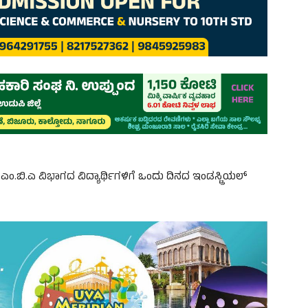
್ಲಿ ಎಂ.ಬಿ.ಎ ವಿಭಾಗದ ವಿದ್ಯಾರ್ಥಿಗಳಿಗೆ ಒಂದು ದಿನದ ಇಂಡಸ್ಟ್ರಿಯಲ್