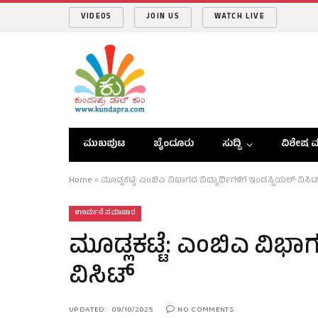
VIDEOS
JOIN US
WATCH LIVE
ಮುಖಪುಟ
ಬೈಂದೂರು
ಸುದ್ದಿ
ವಿಶೇಷ ವ
Home
»
ಮೂಡ್ಲಕಟ್ಟೆ: ಎಂಬಿಎ ವಿಭಾಗದ ವಿದ್ಯಾರ್ಥಿಗಳಿಗೆ ಇಂಡಸ್ಟ್ರಿಯಲ್ ವಿಸಿಟ
ಊರ್ಮನೆ ಸಮಾಚಾರ
ಮೂಡ್ಲಕಟ್ಟೆ: ಎಂಬಿಎ ವಿಭಾಗದ
ವಿಸಿಟ್
UPDATED:
09/10/2025
NO COMMENTS