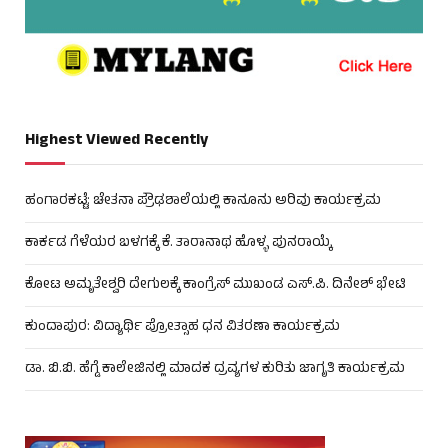
Highest Viewed Recently
ಹಂಗಾರಕಟ್ಟೆ: ಚೇತನಾ ಪ್ರೌಢಶಾಲೆಯಲ್ಲಿ ಕಾನೂನು ಅರಿವು ಕಾರ್ಯಕ್ರಮ
ಕಾರ್ಕಡ ಗೆಳೆಯರ ಬಳಗಕ್ಕೆ ಕೆ. ತಾರಾನಾಥ ಹೊಳ್ಳ ಪುನರಾಯ್ಕೆ
ಕೋಟ ಅಮೃತೇಶ್ವರಿ ದೇಗುಲಕ್ಕೆ ಕಾಂಗ್ರೆಸ್ ಮುಖಂಡ ಎಸ್.ಪಿ. ದಿನೇಶ್ ಭೇಟಿ
ಕುಂದಾಪುರ: ವಿದ್ಯಾರ್ಥಿ ಪ್ರೋತ್ಸಾಹ ಧನ ವಿತರಣಾ ಕಾರ್ಯಕ್ರಮ
ಡಾ. ಬಿ.ಬಿ. ಹೆಗ್ಡೆ ಕಾಲೇಜಿನಲ್ಲಿ ಮಾದಕ ದ್ರವ್ಯಗಳ ಕುರಿತು ಜಾಗೃತಿ ಕಾರ್ಯಕ್ರಮ