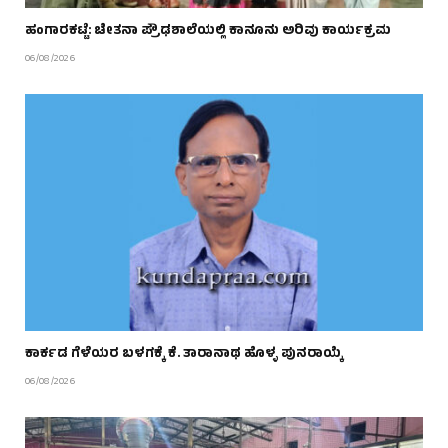
ಹಂಗಾರಕಟ್ಟೆ: ಚೇತನಾ ಪ್ರೌಢಶಾಲೆಯಲ್ಲಿ ಕಾನೂನು ಅರಿವು ಕಾರ್ಯಕ್ರಮ
06/08/2026
ಕಾರ್ಕಡ ಗೆಳೆಯರ ಬಳಗಕ್ಕೆ ಕೆ. ತಾರಾನಾಥ ಹೊಳ್ಳ ಪುನರಾಯ್ಕೆ
06/08/2026