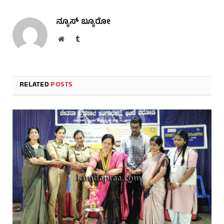
ನ್ಯೂಸ್ ಬ್ಯೂರೋ
Website
Tumblr
RELATED
POSTS