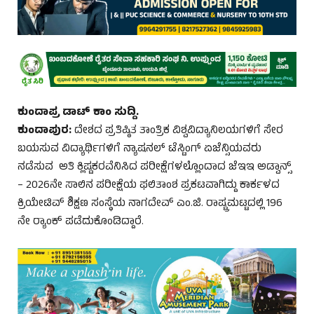
ಕುಂದಾಪ್ರ ಡಾಟ್‌ ಕಾಂ ಸುದ್ದಿ.
ಕುಂದಾಪುರ:
ದೇಶದ ಪ್ರತಿಷ್ಠಿತ ತಾಂತ್ರಿಕ ವಿಶ್ವವಿದ್ಯಾನಿಲಯಗಳಿಗೆ ಸೇರ
ಬಯಸುವ ವಿದ್ಯಾರ್ಥಿಗಳಿಗೆ ನ್ಯಾಷನಲ್ ಟೆಸ್ಟಿಂಗ್ ಏಜೆನ್ಸಿಯವರು
ನಡೆಸುವ ಅತಿ ಕ್ಲಿಷ್ಟಕರವೆನಿಸಿದ ಪರೀಕ್ಷೆಗಳಲ್ಲೊಂದಾದ ಜೆಇಇ ಅಡ್ವಾನ್ಸ್
– 2026ನೇ ಸಾಲಿನ ಪರೀಕ್ಷೆಯ ಫಲಿತಾಂಶ ಪ್ರಕಟವಾಗಿದ್ದು ಕಾರ್ಕಳದ
ಕ್ರಿಯೇಟಿವ್ ಶಿಕ್ಷಣ ಸಂಸ್ಥೆಯ ನಾಗದೇವ್ ಎಂ.ಜಿ. ರಾಷ್ಟ್ರಮಟ್ಟದಲ್ಲಿ 196
ನೇ ರ‍್ಯಾಂಕ್‌ ಪಡೆದುಕೊಂಡಿದ್ದಾರೆ.