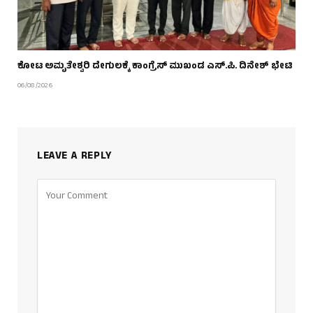
ಕೋಟ ಅಮೃತೇಶ್ವರಿ ದೇಗುಲಕ್ಕೆ ಕಾಂಗ್ರೆಸ್ ಮುಖಂಡ ಎಸ್.ಪಿ. ದಿನೇಶ್ ಭೇಟಿ
06/08/2026
LEAVE A REPLY