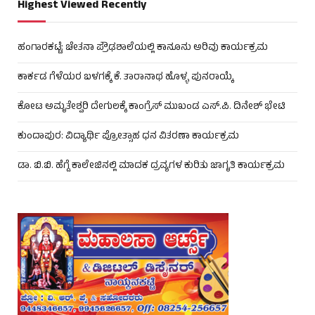
Highest Viewed Recently
ಹಂಗಾರಕಟ್ಟೆ: ಚೇತನಾ ಪ್ರೌಢಶಾಲೆಯಲ್ಲಿ ಕಾನೂನು ಅರಿವು ಕಾರ್ಯಕ್ರಮ
ಕಾರ್ಕಡ ಗೆಳೆಯರ ಬಳಗಕ್ಕೆ ಕೆ. ತಾರಾನಾಥ ಹೊಳ್ಳ ಪುನರಾಯ್ಕೆ
ಕೋಟ ಅಮೃತೇಶ್ವರಿ ದೇಗುಲಕ್ಕೆ ಕಾಂಗ್ರೆಸ್ ಮುಖಂಡ ಎಸ್.ಪಿ. ದಿನೇಶ್ ಭೇಟಿ
ಕುಂದಾಪುರ: ವಿದ್ಯಾರ್ಥಿ ಪ್ರೋತ್ಸಾಹ ಧನ ವಿತರಣಾ ಕಾರ್ಯಕ್ರಮ
ಡಾ. ಬಿ.ಬಿ. ಹೆಗ್ಡೆ ಕಾಲೇಜಿನಲ್ಲಿ ಮಾದಕ ದ್ರವ್ಯಗಳ ಕುರಿತು ಜಾಗೃತಿ ಕಾರ್ಯಕ್ರಮ