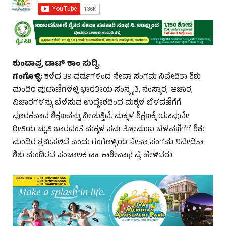
ಕುಂದಾಪ್ರ ಡಾಟ್‌ ಕಾಂ ಸುದ್ದಿ.
ಗಂಗೊಳ್ಳಿ:
ಕಳೆದ 39 ವರ್ಷಗಳಿಂದ ಸೇವಾ ಸಂಗಮ ನಿವೇದಿತಾ ಶಿಶು
ಮಂದಿರ ಪುಟಾಣಿಗಳಲ್ಲಿ ಭಾರತೀಯ ಸಂಸ್ಕೃತಿ, ಸಂಸ್ಕಾರ, ಆಚಾರ,
ವಿಚಾರಗಳನ್ನು ಬೆಳೆಸುವ ಉದ್ದೇಶದಿಂದ ಮಕ್ಕಳ ಬೆಳವಣಿಗೆಗೆ
ಪೂರಕವಾದ ಶಿಕ್ಷಣವನ್ನು ನೀಡುತ್ತಿದೆ. ಮಕ್ಕಳ ಶಿಕ್ಷಣಕ್ಕೆ ಯಾವುದೇ
ರೀತಿಯ ಚ್ಯುತಿ ಬಾರದಂತೆ ಮಕ್ಕಳ ಸರ್ವತೋಮುಖ ಬೆಳವಣಿಗೆಗೆ ಶಿಶು
ಮಂದಿರ ಶ್ರಮಿಸಲಿದೆ ಎಂದು ಗಂಗೊಳ್ಳಿಯ ಸೇವಾ ಸಂಗಮ ನಿವೇದಿತಾ
ಶಿಶು ಮಂದಿರದ ಸಂಚಾಲಕ ಡಾ. ಕಾಶೀನಾಥ ಪೈ ಹೇಳಿದರು.