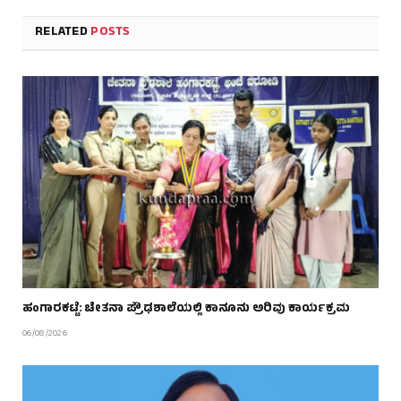
RELATED
POSTS
ಹಂಗಾರಕಟ್ಟೆ: ಚೇತನಾ ಪ್ರೌಢಶಾಲೆಯಲ್ಲಿ ಕಾನೂನು ಅರಿವು ಕಾರ್ಯಕ್ರಮ
06/08/2026