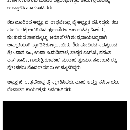
27ನೇ ಸಾಲಿನ ಶಿಶು ಮಂದಿರ ಪ್ರಾರಂಭೋತ್ಸವ ಕಾರ್ಯಕ್ರಮವನ್ನು
ಉದ್ಘಾಟಿಸಿ ಮಾತನಾಡಿದರು.
ಶಿಶು ಮಂದಿರದ ಅಧ್ಯಕ್ಷ ಬಿ. ರಾಘವೇಂದ್ರ ಪೈ ಅಧ್ಯಕ್ಷತೆ ವಹಿಸಿದ್ದರು. ಶಿಶು
ಮಂದಿರದಕ್ಕೆ ಆಗಮಿಸಿದ ಪುಟಾಣಿಗಳ ಕಾಲುಗಳನ್ನು ತೊಳೆದು,
ಕುಂಕುಮದ ತಿಲಕವನ್ನಿಟ್ಟು, ಆರತಿ ಬೆಳಗಿ ಸಂಪ್ರದಾಯಬದ್ಧವಾಗಿ
ಅದ್ದೂರಿಯಾಗಿ ಸ್ವಾಗತಿಸಿಕೊಳ್ಳಲಾಯಿತು. ಶಿಶು ಮಂದಿರದ ಸದಸ್ಯರಾದ
ಶ್ರೀನಿವಾಸ ಎಂ., ಉಷಾ ಪಿ.ಮಡಿವಾಳ, ಭಾಸ್ಕರ ಎಚ್.ಜಿ., ವಸಂತಿ
ಎನ್.ಖಾರ್ವಿ, ಗಾಯತ್ರಿ ಕೊಡಂಚ, ಮಾತಾಜಿ ಪ್ರೇಮಾ, ಸಹಾಯಕಿ ರತ್ನ,
ಪೋಷಕರು ಮೊದಲಾದವರು ಉಪಸ್ಥಿತರಿದ್ದರು.
ಅಧ್ಯಕ್ಷ ಬಿ. ರಾಘವೇಂದ್ರ ಪೈ ಸ್ವಾಗತಿಸಿದರು. ಮಾಜಿ ಅಧ್ಯಕ್ಷೆ ಸವಿತಾ ಯು.
ದೇವಾಡಿಗ ಕಾರ್ಯಕ್ರಮ ನಿರ್ವಹಿಸಿದರು.