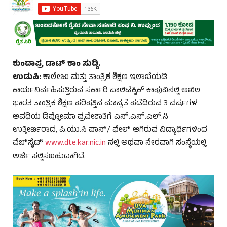
ಕುಂದಾಪ್ರ ಡಾಟ್‌ ಕಾಂ ಸುದ್ದಿ.
ಉಡುಪಿ:
ಕಾಲೇಜು ಮತ್ತು ತಾಂತ್ರಿಕ ಶಿಕ್ಷಣ ಇಲಾಖೆಯಡಿ
ಕಾರ್ಯನಿರ್ವಹಿಸುತ್ತಿರುವ ಸರ್ಕಾರಿ ಪಾಲಿಟೆಕ್ನಿಕ್ ಕಾಪುವಿನಲ್ಲಿ ಅಖಿಲ
ಭಾರತ ತಾಂತ್ರಿಕ ಶಿಕ್ಷಣ ಪರಿಷತ್ತಿನ ಮಾನ್ಯತೆ ಪಡೆದಿರುವ 3 ವರ್ಷಗಳ
ಅವಧಿಯ ಡಿಪ್ಲೋಮಾ ಪ್ರವೇಶಾತಿಗೆ ಎಸ್.ಎಸ್.ಎಲ್.ಸಿ
ಉತ್ತೀರ್ಣರಾದ, ಪಿ.ಯು.ಸಿ ಪಾಸ್/ ಫೇಲ್ ಆಗಿರುವ ವಿದ್ಯಾರ್ಥಿಗಳಿಂದ
ವೆಬ್‌ಸೈಟ್
www.dte.kar.nic.in
ನಲ್ಲಿ ಅಥವಾ ನೇರವಾಗಿ ಸಂಸ್ಥೆಯಲ್ಲಿ
ಅರ್ಜಿ ಸಲ್ಲಿಸಬಹುದಾಗಿದೆ.