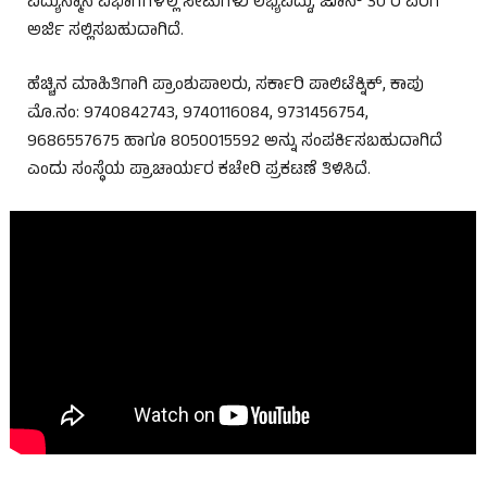
ವಿದ್ಯುನ್ಮಾನ ವಿಭಾಗಗಳಲ್ಲಿ ಸೀಟುಗಳು ಲಭ್ಯವಿದ್ದು, ಜೂನ್ 30 ರ ವರೆಗೆ
ಅರ್ಜಿ ಸಲ್ಲಿಸಬಹುದಾಗಿದೆ.
ಹೆಚ್ಚಿನ ಮಾಹಿತಿಗಾಗಿ ಪ್ರಾಂಶುಪಾಲರು, ಸರ್ಕಾರಿ ಪಾಲಿಟೆಕ್ನಿಕ್, ಕಾಪು
ಮೊ.ನಂ: 9740842743, 9740116084, 9731456754,
9686557675 ಹಾಗೂ 8050015592 ಅನ್ನು ಸಂಪರ್ಕಿಸಬಹುದಾಗಿದೆ
ಎಂದು ಸಂಸ್ಥೆಯ ಪ್ರಾಚಾರ್ಯರ ಕಚೇರಿ ಪ್ರಕಟಣೆ ತಿಳಿಸಿದೆ.