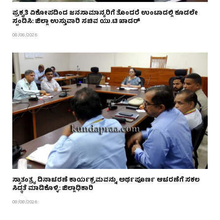
ಪ್ರಕೃತಿ ವಿಕೋಪದಿಂದ ಜನಸಾಮಾನ್ಯರಿಗೆ ತೊಂದರೆ ಉಂಟಾದಲ್ಲಿ ಕೂಡಲೇ
ಸ್ಪಂದಿಸಿ: ಜಿಲ್ಲಾ ಉಸ್ತುವಾರಿ ಸಚಿವ ಯು.ಟಿ ಖಾದರ್
08/08/2026
ಸ್ವಾತಂತ್ರ್ಯ ದಿನಾಚರಣೆ ಕಾರ್ಯಕ್ರಮವನ್ನು ಅರ್ಥಪೂರ್ಣ ಆಚರಣೆಗೆ ಸಕಲ
ಸಿದ್ಧತೆ ಮಾಡಿಕೊಳ್ಳಿ: ಜಿಲ್ಲಾಧಿಕಾರಿ
08/08/2026