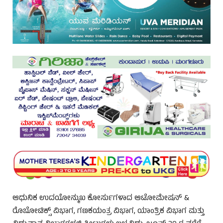
ಆಧುನಿಕ ಉದಯೋನ್ಮುಖ ಕೋರ್ಸುಗಳಾದ ಆಟೋಮೇಷನ್ &
ರೊಬೋಟಿಕ್ಸ್ ವಿಭಾಗ, ಗಣಕಯಂತ್ರ ವಿಭಾಗ, ಯಾಂತ್ರಿಕ ವಿಭಾಗ ಮತ್ತು