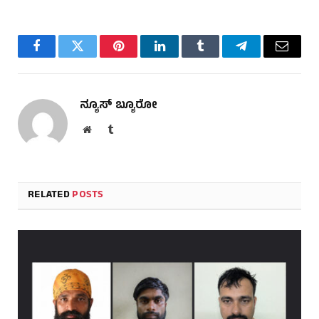
Facebook
Twitter
Pinterest
LinkedIn
Tumblr
Telegram
Email
ನ್ಯೂಸ್ ಬ್ಯೂರೋ
Website
Tumblr
RELATED
POSTS