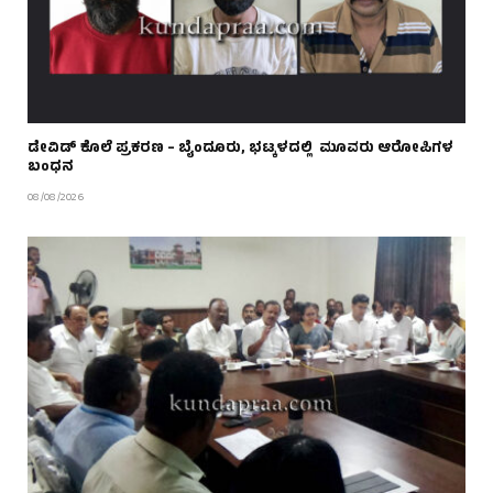
ಡೇವಿಡ್ ಕೊಲೆ ಪ್ರಕರಣ – ಬೈಂದೂರು, ಭಟ್ಕಳದಲ್ಲಿ ಮೂವರು ಆರೋಪಿಗಳ
ಬಂಧನ
08/08/2026