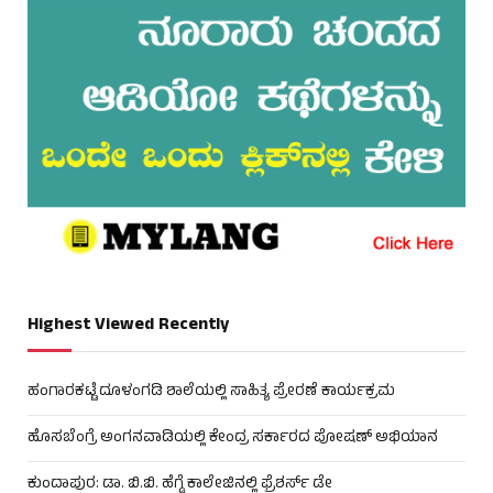
Highest Viewed Recently
ಹಂಗಾರಕಟ್ಟೆ ದೂಳಂಗಡಿ ಶಾಲೆಯಲ್ಲಿ ಸಾಹಿತ್ಯ ಪ್ರೇರಣೆ ಕಾರ್ಯಕ್ರಮ
ಹೊಸಬೆಂಗ್ರೆ ಅಂಗನವಾಡಿಯಲ್ಲಿ ಕೇಂದ್ರ ಸರ್ಕಾರದ ಪೋಷಣ್ ಅಭಿಯಾನ
ಕುಂದಾಪುರ: ಡಾ. ಬಿ.ಬಿ. ಹೆಗ್ಡೆ ಕಾಲೇಜಿನಲ್ಲಿ ಫ್ರೆಶರ್ಸ್ ಡೇ