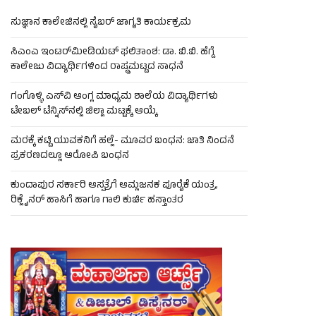
ಸುಜ್ಞಾನ ಕಾಲೇಜಿನಲ್ಲಿ ಸೈಬರ್ ಜಾಗೃತಿ ಕಾರ್ಯಕ್ರಮ
ಸಿಎಂಎ ಇಂಟರ್‌ಮೀಡಿಯಟ್ ಫಲಿತಾಂಶ: ಡಾ. ಬಿ.ಬಿ. ಹೆಗ್ಡೆ
ಕಾಲೇಜು ವಿದ್ಯಾರ್ಥಿಗಳಿಂದ ರಾಷ್ಟ್ರಮಟ್ಟದ ಸಾಧನೆ
ಗಂಗೊಳ್ಳಿ ಎಸ್‌ವಿ ಆಂಗ್ಲ ಮಾಧ್ಯಮ ಶಾಲೆಯ ವಿದ್ಯಾರ್ಥಿಗಳು
ಟೇಬಲ್‌ ಟೆನ್ನಿಸ್‌ನಲ್ಲಿ ಜಿಲ್ಲಾ ಮಟ್ಟಕ್ಕೆ ಆಯ್ಕೆ
ಮರಕ್ಕೆ ಕಟ್ಟಿ ಯುವಕನಿಗೆ ಹಲ್ಲೆ- ಮೂವರ ಬಂಧನ: ಜಾತಿ ನಿಂದನೆ
ಪ್ರಕರಣದಲ್ಲೂ ಆರೋಪಿ ಬಂಧನ
ಕುಂದಾಪುರ ಸರ್ಕಾರಿ ಆಸ್ಪತ್ರೆಗೆ ಆಮ್ಲಜನಕ ಪೂರೈಕೆ ಯಂತ್ರ,
ರಿಕ್ಲೈನರ್ ಹಾಸಿಗೆ ಹಾಗೂ ಗಾಲಿ ಕುರ್ಚಿ ಹಸ್ತಾಂತರ