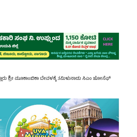
ೊಲ್ಲೂರು ಶ್ರೀ ಮೂಕಾಂಬಿಕಾ ದೇವಳಕ್ಕೆ ತಮಿಳುನಾಡು ಸಿಎಂ ಜೋಸೆಫ್‌