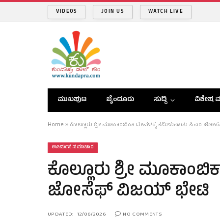
VIDEOS
JOIN US
WATCH LIVE
ಮುಖಪುಟ
ಬೈಂದೂರು
ಸುದ್ದಿ
ವಿಶೇಷ ವ
Home
»
ಕೊಲ್ಲೂರು ಶ್ರೀ ಮೂಕಾಂಬಿಕಾ ದೇವಳಕ್ಕೆ ತಮಿಳುನಾಡು ಸಿಎಂ ಜೋಸೆಫ
ಊರ್ಮನೆ ಸಮಾಚಾರ
ಕೊಲ್ಲೂರು ಶ್ರೀ ಮೂಕಾಂಬಿಕ
ಜೋಸೆಫ್‌ ವಿಜಯ್‌ ಭೇಟಿ
UPDATED:
12/06/2026
NO COMMENTS