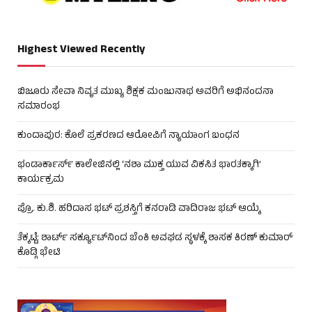
Highest Viewed Recently
ಬಿಜೂರು ಸೇವಾ ನಿವೃತ ಮುಖ್ಯ ಶಿಕ್ಷಕ ಮಂಜುನಾಥ ಅವರಿಗೆ ಅಭಿನಂದನಾ
ಸಮಾರಂಭ
ಕುಂದಾಪುರ: ಕೊಲೆ ಪ್ರಕರಣದ ಆರೋಪಿಗೆ ನ್ಯಾಯಾಂಗ ಬಂಧನ
ಭಂಡಾರ್ಕಾರ್ಸ್ ಕಾಲೇಜಿನಲ್ಲಿ ‘ನಶಾ ಮುಕ್ತ ಯುವ ವಿಕಸಿತ ಭಾರತಕ್ಕಾಗಿ’
ಕಾರ್ಯಕ್ರಮ
ಪ್ರೊ. ಕು.ಶಿ. ಹರಿದಾಸ ಭಟ್ ಪ್ರಶಸ್ತಿಗೆ ಕನರಾಡಿ ವಾದಿರಾಜ ಭಟ್ ಆಯ್ಕೆ
ತೆಕ್ಕಟ್ಟೆ: ಶಾರ್ಟ್ ಸರ್ಕ್ಯೂಟ್‌ನಿಂದ ಬೆಂಕಿ ಅವಘಡ ಸ್ಥಳಕ್ಕೆ ಶಾಸಕ ಕಿರಣ್ ಕುಮಾರ್
ಕೊಡ್ಗಿ ಭೇಟಿ