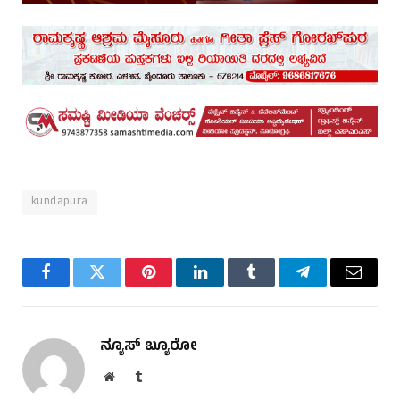
kundapura
Facebook
Twitter
Pinterest
LinkedIn
Tumblr
Telegram
Email
ನ್ಯೂಸ್ ಬ್ಯೂರೋ
Website
Tumblr