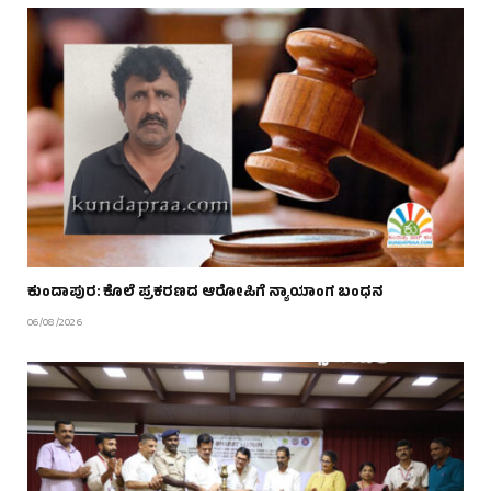
ಕುಂದಾಪುರ: ಕೊಲೆ ಪ್ರಕರಣದ ಆರೋಪಿಗೆ ನ್ಯಾಯಾಂಗ ಬಂಧನ
06/08/2026