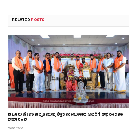
RELATED
POSTS
ಬಿಜೂರು ಸೇವಾ ನಿವೃತ ಮುಖ್ಯ ಶಿಕ್ಷಕ ಮಂಜುನಾಥ ಅವರಿಗೆ ಅಭಿನಂದನಾ
ಸಮಾರಂಭ
06/08/2026