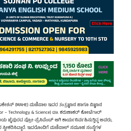
ಕೇಶನ್‌ (MAHE) ಮಣಿಪಾಲ ಇದರ ತಂತ್ರಜ್ಞಾನ ಹಾಗೂ ವಿಜ್ಞಾನ
 – Technology & Science) ಡಾ. ಕರುಣಾಕರ್‌ ಕೋಟೆಗಾರ್‌
 ಜೈಪುರದ ಪ್ರೋ-ಪ್ರೆಸಿಡೆಂಟ್‌ ಆಗಿ ಕಾರ್ಯನಿರ್ವಹಿಸುತ್ತಿದ್ದ ಅವರು,
್ವೀಕರಿಸಿದ್ದಾರೆ. ಇದರೊಂದಿಗೆ ಮಣಿಪಾಲ್ ಸಮೂಹ ಸಂಸ್ಥೆಗಳ