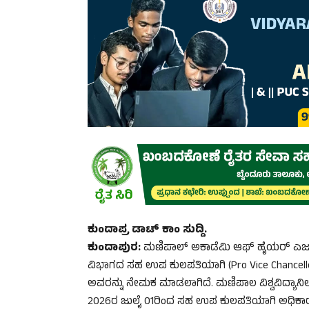
ಕುಂದಾಪ್ರ ಡಾಟ್‌ ಕಾಂ ಸುದ್ದಿ.
ಕುಂದಾಪುರ:
ಮಣಿಪಾಲ್‌ ಅಕಾಡೆಮಿ ಆಫ್‌ ಹೈಯರ್‌ ಎಜು
ವಿಭಾಗದ ಸಹ ಉಪ ಕುಲಪತಿಯಾಗಿ (Pro Vice Chancellor
ಅವರನ್ನು ನೇಮಕ ಮಾಡಲಾಗಿದೆ. ಮಣಿಪಾಲ ವಿಶ್ವವಿದ್ಯಾನಿಲಯ
2026ರ ಜುಲೈ 01ರಿಂದ ಸಹ ಉಪ ಕುಲಪತಿಯಾಗಿ ಅಧಿಕಾರ ಸ