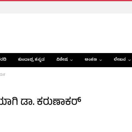
ರದಿ
ಕುಂದಾಪ್ರ ಕನ್ನಡ
ವಿಶೇಷ
ಅಂಕಣ
ಲೇಖನ
ೇಮಕ
ಗಿ ಡಾ. ಕರುಣಾಕರ್‌