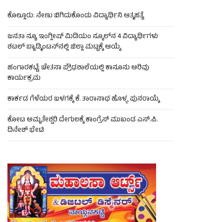
ಕೊಲ್ಲೂರು: ನೇಣು ಬಿಗಿದುಕೊಂಡು ವಿದ್ಯಾರ್ಥಿನಿ ಆತ್ಮಹತ್ಯೆ
ಜನತಾ ನ್ಯೂ ಇಂಗ್ಲೀಷ್ ಮಿಡಿಯಂ ಸ್ಕೂಲ್‌ನ 4 ವಿದ್ಯಾರ್ಥಿಗಳು
ಶಟಲ್ ಬ್ಯಾಡ್ಮಿಂಟನ್‌ನಲ್ಲಿ ಜಿಲ್ಲಾ ಮಟ್ಟಕ್ಕೆ ಆಯ್ಕೆ
ಹಂಗಾರಕಟ್ಟೆ: ಚೇತನಾ ಪ್ರೌಢಶಾಲೆಯಲ್ಲಿ ಕಾನೂನು ಅರಿವು
ಕಾರ್ಯಕ್ರಮ
ಕಾರ್ಕಡ ಗೆಳೆಯರ ಬಳಗಕ್ಕೆ ಕೆ. ತಾರಾನಾಥ ಹೊಳ್ಳ ಪುನರಾಯ್ಕೆ
ಕೋಟ ಅಮೃತೇಶ್ವರಿ ದೇಗುಲಕ್ಕೆ ಕಾಂಗ್ರೆಸ್ ಮುಖಂಡ ಎಸ್.ಪಿ.
ದಿನೇಶ್ ಭೇಟಿ