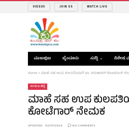
VIDEOS
JOIN US
WATCH LIVE
ಮುಖಪುಟ
ಬೈಂದೂರು
ಸುದ್ದಿ
ವಿಶೇಷ ವ
Home
»
ಮಾಹೆ ಸಹ ಉಪ ಕುಲಪತಿಯಾಗಿ ಡಾ. ಕರುಣಾಕರ್‌ ಕೋಟೆಗಾರ್‌ ನ
ಉಡುಪಿ ಜಿಲ್ಲೆ
ಮಾಹೆ ಸಹ ಉಪ ಕುಲಪತಿಯಾ
ಕೋಟೆಗಾರ್‌ ನೇಮಕ
UPDATED:
02/07/2026
NO COMMENTS