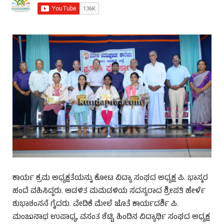
ಕಾರ್ಯ ಕ್ರಮ ಅಧ್ಯಕ್ಷತೆಯನ್ನು ಕೋಟ ವಿದ್ಯಾ ಸಂಘದ ಅಧ್ಯಕ್ಷ ಪಿ. ಭಾಸ್ಕರ
ಹಂದೆ ವಹಿಸಿದ್ದರು. ಆಡಳಿತ ಮಮಡಳಿಯ ಸದಸ್ಯರಾದ ಶ್ರೀಪತಿ ಹೇರ್ಳೆ
ಶುಭಾಶಂಸನೆ ಗೈದರು. ವೇದಿಕೆ ಮೇಲೆ ಜೊತೆ ಕಾರ್ಯದರ್ಶಿ ಪಿ.
ಮಂಜುನಾಥ ಉಪಾಧ್ಯ, ವಸಂತ ಶೆಟ್ಟಿ, ಹಿಂದಿನ ವಿದ್ಯಾರ್ಥಿ ಸಂಘದ ಅಧ್ಯಕ್ಷ