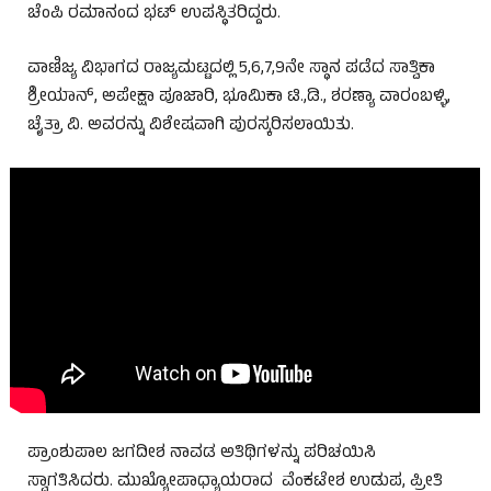
ಚೆಂಪಿ ರಮಾನಂದ ಭಟ್ ಉಪಸ್ಥಿತರಿದ್ದರು.
ವಾಣಿಜ್ಯ ವಿಭಾಗದ ರಾಜ್ಯಮಟ್ಟದಲ್ಲಿ 5,6,7,9ನೇ ಸ್ಥಾನ ಪಡೆದ ಸಾತ್ವಿಕಾ
ಶ್ರೀಯಾನ್, ಅಪೇಕ್ಷಾ ಪೂಜಾರಿ, ಭೂಮಿಕಾ ಟಿ.,ಡಿ., ಶರಣ್ಯಾ ವಾರಂಬಳ್ಳಿ,
ಚೈತ್ರಾ ವಿ. ಅವರನ್ನು ವಿಶೇಷವಾಗಿ ಪುರಸ್ಕರಿಸಲಾಯಿತು.
ಪ್ರಾಂಶುಪಾಲ ಜಗದೀಶ ನಾವಡ ಅತಿಥಿಗಳನ್ನು ಪರಿಚಯಿಸಿ
ಸ್ವಾಗತಿಸಿದರು. ಮುಖ್ಯೋಪಾಧ್ಯಾಯರಾದ ವೆಂಕಟೇಶ ಉಡುಪ, ಪ್ರೀತಿ