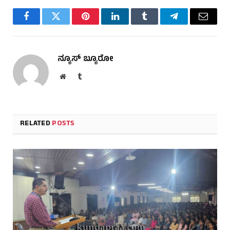
Facebook
Twitter
Pinterest
LinkedIn
Tumblr
Telegram
Email
ನ್ಯೂಸ್ ಬ್ಯೂರೋ
Website
Tumblr
RELATED
POSTS