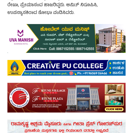
ರೇಖಾ, ಪ್ರೇಮಾನಂದ ಹಾಜರಿದ್ದರು. ಅಮಿತ್ ನಿರೂಪಿಸಿ,
ಉಪನ್ಯಾಸಕಿರಾದ ಶೋಭಾ ವಂದಿಸಿದರು.