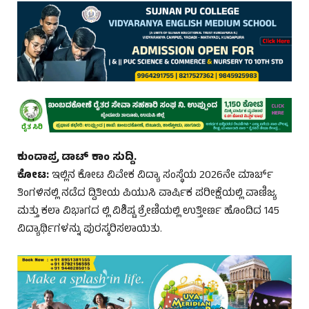
ಕುಂದಾಪ್ರ ಡಾಟ್‌ ಕಾಂ ಸುದ್ದಿ.
ಕೋಟ:
ಇಲ್ಲಿನ ಕೋಟ ವಿವೇಕ ವಿದ್ಯಾ ಸಂಸ್ಥೆಯ 2026ನೇ ಮಾರ್ಚ್
ತಿಂಗಳಿನಲ್ಲಿ ನಡೆದ ದ್ವಿತೀಯ ಪಿಯುಸಿ ವಾರ್ಷಿಕ ಪರೀಕ್ಷೆಯಲ್ಲಿ ವಾಣಿಜ್ಯ
ಮತ್ತು ಕಲಾ ವಿಭಾಗದ ಲ್ಲಿ ವಿಶಿಷ್ಟ ಶ್ರೇಣಿಯಲ್ಲಿ ಉತ್ತೀರ್ಣ ಹೊಂದಿದ 145
ವಿದ್ಯಾರ್ಥಿಗಳನ್ನು ಪುರಸ್ಕರಿಸಲಾಯಿತು.