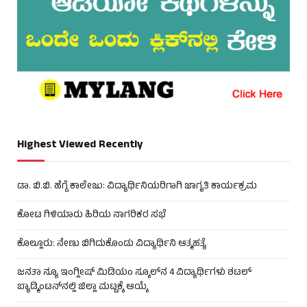
Highest Viewed Recently
ಡಾ. ಬಿ.ಬಿ. ಹೆಗ್ಡೆ ಕಾಲೇಜು: ವಿದ್ಯಾರ್ಥಿನಿಯರಿಗಾಗಿ ಜಾಗೃತಿ ಕಾರ್ಯಕ್ರಮ
ಕೋಟ ಗಿಳಿಯಾರು ಹಿರಿಯ ನಾಗರಿಕರ ಸಭೆ
ಕೊಲ್ಲೂರು: ನೇಣು ಬಿಗಿದುಕೊಂಡು ವಿದ್ಯಾರ್ಥಿನಿ ಆತ್ಮಹತ್ಯೆ
ಜನತಾ ನ್ಯೂ ಇಂಗ್ಲೀಷ್ ಮಿಡಿಯಂ ಸ್ಕೂಲ್‌ನ 4 ವಿದ್ಯಾರ್ಥಿಗಳು ಶಟಲ್
ಬ್ಯಾಡ್ಮಿಂಟನ್‌ನಲ್ಲಿ ಜಿಲ್ಲಾ ಮಟ್ಟಕ್ಕೆ ಆಯ್ಕೆ