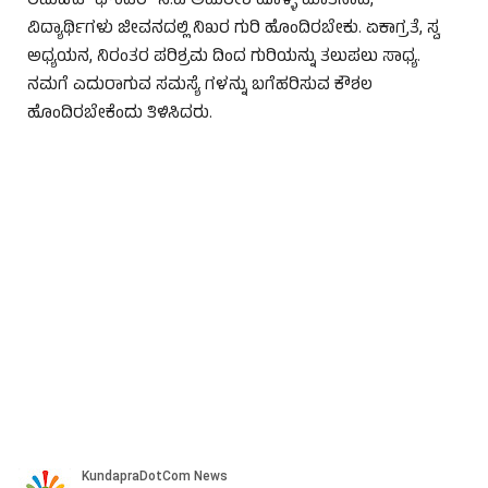
ಲಿಮಿಟೆಡ್ ಫೌಂಡರ್ ಸಿ.ಎ ಅಮರೀಶ ಹೊಳ್ಳ ಮಾತನಾಡಿ,
ವಿದ್ಯಾರ್ಥಿಗಳು ಜೀವನದಲ್ಲಿ ನಿಖರ ಗುರಿ ಹೊಂದಿರಬೇಕು. ಏಕಾಗ್ರತೆ, ಸ್ವ
ಅಧ್ಯಯನ, ನಿರಂತರ ಪರಿಶ್ರಮ ದಿಂದ ಗುರಿಯನ್ನು ತಲುಪಲು ಸಾಧ್ಯ.
ನಮಗೆ ಎದುರಾಗುವ ಸಮಸ್ಯೆ ಗಳನ್ನು ಬಗೆಹರಿಸುವ ಕೌಶಲ
ಹೊಂದಿರಬೇಕೆಂದು ತಿಳಿಸಿದರು.