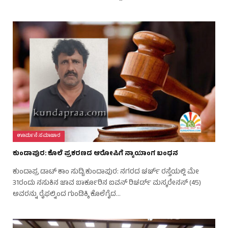
ಊರ್ಮನೆ ಸಮಾಚಾರ
ಕುಂದಾಪುರ: ಕೊಲೆ ಪ್ರಕರಣದ ಆರೋಪಿಗೆ ನ್ಯಾಯಾಂಗ ಬಂಧನ
ಕುಂದಾಪ್ರ ಡಾಟ್‌ ಕಾಂ ಸುದ್ದಿ.ಕುಂದಾಪುರ: ನಗರದ ಚರ್ಚ್ ರಸ್ತೆಯಲ್ಲಿ ಮೇ
31ರಂದು ನಸುಕಿನ ಜಾವ ಬಾರ್ಕೂರಿನ ಐವನ್ ರಿಚರ್ಡ್ ಮಸ್ಕರೇನಸ್ (45)
ಅವರನ್ನು ರೈಫಲ್ನಿಂದ ಗುಂಡಿಕ್ಕಿ ಕೊಲೆಗೈದ…