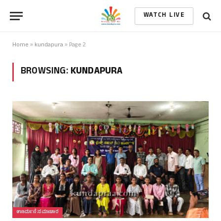
WATCH LIVE
Home
»
kundapura
»
Page 2
BROWSING:
KUNDAPURA
ಊರ್ಮನೆ ಸಮಾಚಾರ