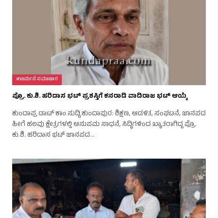
ಊರ್ಮನೆ ಸಮಾಚಾರ
ಪ್ರೊ. ಕು.ಶಿ. ಹರಿದಾಸ ಭಟ್ ಪ್ರಶಸ್ತಿಗೆ ಕನರಾಡಿ ವಾದಿರಾಜ ಭಟ್ ಆಯ್ಕೆ
ಕುಂದಾಪ್ರ ಡಾಟ್‌ ಕಾಂ ಸುದ್ದಿ.ಕುಂದಾಪುರ: ಶಿಕ್ಷಣ, ಆಡಳಿತ, ಸಂಘಟನೆ, ಜಾನಪದ
ಹೀಗೆ ಹಲವು ಕ್ಷೇತ್ರಗಳಲ್ಲಿ ಅನುಪಮ ಸಾಧನೆ, ಸಿದ್ಧಿಗಳಿಂದ ಖ್ಯಾತರಾಗಿದ್ದ ಪ್ರೊ.
ಕು.ಶಿ. ಹರಿದಾಸ ಭಟ್ ಜಾನಪದ…