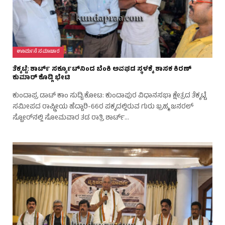
ಊರ್ಮನೆ ಸಮಾಚಾರ
ತೆಕ್ಕಟ್ಟೆ: ಶಾರ್ಟ್ ಸರ್ಕ್ಯೂಟ್‌ನಿಂದ ಬೆಂಕಿ ಅವಘಡ ಸ್ಥಳಕ್ಕೆ ಶಾಸಕ ಕಿರಣ್
ಕುಮಾರ್ ಕೊಡ್ಗಿ ಭೇಟಿ
ಕುಂದಾಪ್ರ ಡಾಟ್‌ ಕಾಂ ಸುದ್ದಿ.ಕೋಟ: ಕುಂದಾಪುರ ವಿಧಾನಸಭಾ ಕ್ಷೇತ್ರದ ತೆಕ್ಕಟ್ಟೆ
ಸಮೀಪದ ರಾಷ್ಟ್ರೀಯ ಹೆದ್ದಾರಿ-66ರ ಪಕ್ಕದಲ್ಲಿರುವ ಗುರು ಬ್ರಹ್ಮ ಜನರಲ್
ಸ್ಟೋರ್‌ನಲ್ಲಿ ಸೋಮವಾರ ತಡ ರಾತ್ರಿ ಶಾರ್ಟ್…