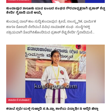
ಊರ್ಮನೆ ಸಮಾಚಾರ
ಕುಂದಾಪುರ ತಾಲೂಕು ಯುವ ಬಂಟರ ಸಂಘದ ಗೌರವಾಧ್ಯಕ್ಷರಾಗಿ ಪ್ರಕಾಶ್ ಶೆಟ್ಟಿ
ಶೇರ್ಡಿ ಗೈನಾಡಿ ಮನೆ ಆಯ್ಕೆ
ಕುಂದಾಪ್ರ ಡಾಟ್‌ ಕಾಂ ಸುದ್ದಿ.ಕುಂದಾಪುರ: ಕ್ರೀಡೆ, ಸಾಂಸ್ಕೃತಿಕ, ಧಾರ್ಮಿಕ
ಹಾಗೂ ರೋಟರಿ ಸೇರಿದಂತೆ ವಿವಿಧ ಸಾಮಾಜಿಕ ಸಂಘ- ಸಂಸ್ಥೆಗಳಲ್ಲಿ
ಸಕ್ರಿಯವಾಗಿ ತೊಡಗಿಸಿಕೊಂಡಿರುವ ಪ್ರಕಾಶ್ ಶೆಟ್ಟಿ ಶೇರ್ಡಿ ಗೈನಾಡಿಮನೆ…
ಊರ್ಮನೆ ಸಮಾಚಾರ
ಕರಾಟೆ ಸ್ಪರ್ಧೆಯಲ್ಲಿ ಗುಜ್ಜಾಡಿ ಸ.ಹಿ.ಪ್ರಾ ಶಾಲೆಯ ವಿದ್ಯಾರ್ಥಿನಿ ಆದ್ವಿತಿ ಜಿಲ್ಲಾ