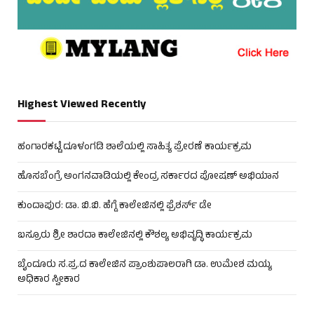
Highest Viewed Recently
ಹಂಗಾರಕಟ್ಟೆ ದೂಳಂಗಡಿ ಶಾಲೆಯಲ್ಲಿ ಸಾಹಿತ್ಯ ಪ್ರೇರಣೆ ಕಾರ್ಯಕ್ರಮ
ಹೊಸಬೆಂಗ್ರೆ ಅಂಗನವಾಡಿಯಲ್ಲಿ ಕೇಂದ್ರ ಸರ್ಕಾರದ ಪೋಷಣ್ ಅಭಿಯಾನ
ಕುಂದಾಪುರ: ಡಾ. ಬಿ.ಬಿ. ಹೆಗ್ಡೆ ಕಾಲೇಜಿನಲ್ಲಿ ಫ್ರೆಶರ್ಸ್ ಡೇ
ಬಸ್ರೂರು ಶ್ರೀ ಶಾರದಾ ಕಾಲೇಜಿನಲ್ಲಿ ಕೌಶಲ್ಯ ಅಭಿವೃದ್ಧಿ ಕಾರ್ಯಕ್ರಮ
ಬೈಂದೂರು ಸ.ಪ್ರ.ದ ಕಾಲೇಜಿನ ಪ್ರಾಂಶುಪಾಲರಾಗಿ ಡಾ. ಉಮೇಶ ಮಯ್ಯ
ಅಧಿಕಾರ ಸ್ವೀಕಾರ