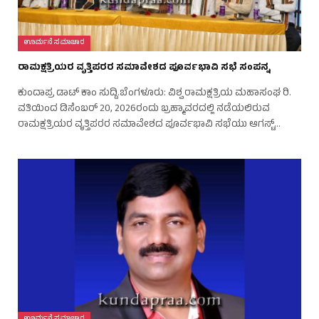
ಊರ್ಮನೆ ಸಮಾಚಾರ
ರಾಮಕ್ಷತ್ರಿಯರ ವೃತ್ತಿಪರರ ಸಮಾವೇಶದ ಪೂರ್ವಭಾವಿ ಸಭೆ ಸಂಪನ್ನ
ಕುಂದಾಪ್ರ ಡಾಟ್‌ ಕಾಂ ಸುದ್ದಿ.ಬೆಂಗಳೂರು: ವಿಶ್ವ ರಾಮಕ್ಷತ್ರಿಯ ಮಹಾಸಂಘ ರಿ.
ವತಿಯಿಂದ ಡಿಸೆಂಬರ್ 20, 2026ರಂದು ಬ್ರಹ್ಮಾವರದಲ್ಲಿ ನಡೆಯಲಿರುವ
ರಾಮಕ್ಷತ್ರಿಯರ ವೃತ್ತಿಪರರ ಸಮಾವೇಶದ ಪೂರ್ವಭಾವಿ ಸಭೆಯು ಆಗಸ್ಟ್…