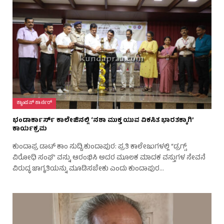
ಕ್ಯಾಂಪಸ್ ಕಾರ್ನರ್
ಭಂಡಾರ್ಕಾರ್ಸ್ ಕಾಲೇಜಿನಲ್ಲಿ ‘ನಶಾ ಮುಕ್ತ ಯುವ ವಿಕಸಿತ ಭಾರತಕ್ಕಾಗಿ’
ಕಾರ್ಯಕ್ರಮ
ಕುಂದಾಪ್ರ ಡಾಟ್‌ ಕಾಂ ಸುದ್ದಿ.ಕುಂದಾಪುರ: ಪ್ರತಿ ಕಾಲೇಜುಗಳಲ್ಲಿ “ಡ್ರಗ್ಸ್
ವಿರೋಧಿ ಸಂಘʼ’ ವನ್ನು ಆರಂಭಿಸಿ ಅದರ ಮೂಲಕ ಮಾದಕ ವಸ್ತುಗಳ ಸೇವನೆ
ವಿರುದ್ಧ ಜಾಗೃತಿಯನ್ನು ಮೂಡಿಸಬೇಕು ಎಂದು ಕುಂದಾಪುರ…