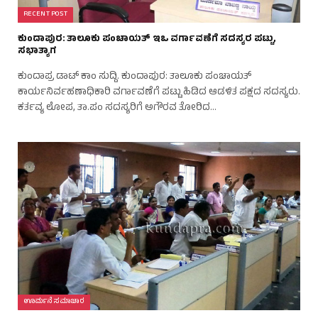
RECENT POST
ಕುಂದಾಪುರ: ತಾಲೂಕು ಪಂಚಾಯತ್ ಇಒ ವರ್ಗಾವಣೆಗೆ ಸದಸ್ಯರ ಪಟ್ಟು,
ಸಭಾತ್ಯಾಗ
ಕುಂದಾಪ್ರ ಡಾಟ್ ಕಾಂ ಸುದ್ದಿ. ಕುಂದಾಪುರ: ತಾಲೂಕು ಪಂಚಾಯತ್
ಕಾರ್ಯನಿರ್ವಹಣಾಧಿಕಾರಿ ವರ್ಗಾವಣೆಗೆ ಪಟ್ಟು ಹಿಡಿದ ಆಡಳಿತ ಪಕ್ಷದ ಸದಸ್ಯರು.
ಕರ್ತವ್ಯ ಲೋಪ, ತಾ.ಪಂ ಸದಸ್ಯರಿಗೆ ಅಗೌರವ ತೋರಿದ…
ಊರ್ಮನೆ ಸಮಾಚಾರ