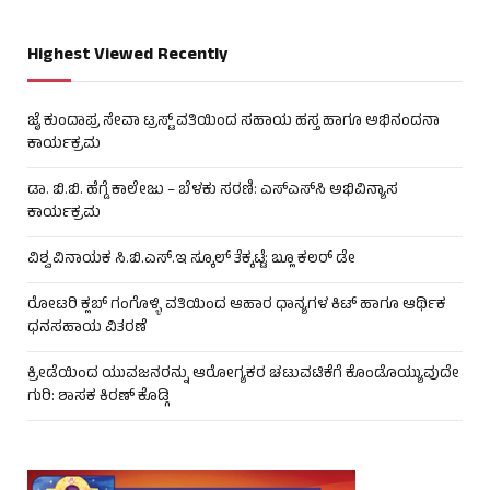
Highest Viewed Recently
ಜೈ ಕುಂದಾಪ್ರ ಸೇವಾ ಟ್ರಸ್ಟ್ ವತಿಯಿಂದ ಸಹಾಯ ಹಸ್ತ ಹಾಗೂ ಅಭಿನಂದನಾ
ಕಾರ್ಯಕ್ರಮ
ಡಾ. ಬಿ.ಬಿ. ಹೆಗ್ಡೆ ಕಾಲೇಜು – ಬೆಳಕು ಸರಣಿ: ಎಸ್‌ಎಸ್‌ಸಿ ಅಭಿವಿನ್ಯಾಸ
ಕಾರ್ಯಕ್ರಮ
ವಿಶ್ವ ವಿನಾಯಕ ಸಿ.ಬಿ.ಎಸ್.ಇ ಸ್ಕೂಲ್ ತೆಕ್ಕಟ್ಟೆ: ಬ್ಲೂ ಕಲರ್ ಡೇ
ರೋಟರಿ ಕ್ಲಬ್ ಗಂಗೊಳ್ಳಿ ವತಿಯಿಂದ ಆಹಾರ ಧಾನ್ಯಗಳ ಕಿಟ್ ಹಾಗೂ ಆರ್ಥಿಕ
ಧನಸಹಾಯ ವಿತರಣೆ
ಕ್ರೀಡೆಯಿಂದ ಯುವಜನರನ್ನು ಆರೋಗ್ಯಕರ ಚಟುವಟಿಕೆಗೆ ಕೊಂಡೊಯ್ಯುವುದೇ
ಗುರಿ: ಶಾಸಕ ಕಿರಣ್ ಕೊಡ್ಗಿ