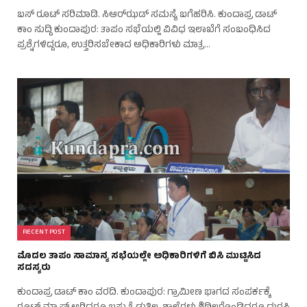
ಬಸ್ ರೂಟ್ ಸರಿಮಾಡಿ. ಸಿಆರ್‌ಝಡ್ ಸಮಸ್ಯೆ ಬಗೆಹರಿಸಿ. ಕುಂದಾಪ್ರ ಡಾಟ್
ಕಾಂ ಸುದ್ದಿ ಕುಂದಾಪುರ: ತಾಪಂ ಸಭೆಯಲ್ಲಿ ವಿವಿಧ ಇಲಾಖೆಗೆ ಸಂಬಂಧಿಸಿದ
ಪ್ರಶ್ನೆಗಳಿದ್ದರೂ, ಉತ್ತರಿಸಬೇಕಾದ ಅಧಿಕಾರಿಗಳು ಮಾತ್ರ…
RECENT POST
ಮೊದಲ ತಾಪಂ ಸಾಮಾನ್ಯ ಸಭೆಯಲ್ಲೇ ಅಧಿಕಾರಿಗಳಿಗೆ ಬಿಸಿ ಮುಟ್ಟಿಸಿದ
ಸದಸ್ಯರು
ಕುಂದಾಪ್ರ ಡಾಟ್ ಕಾಂ ವರದಿ. ಕುಂದಾಪುರ: ಗ್ರಾಮೀಣ ಭಾಗದ ಸಂಪರ್ಕಕ್ಕೆ