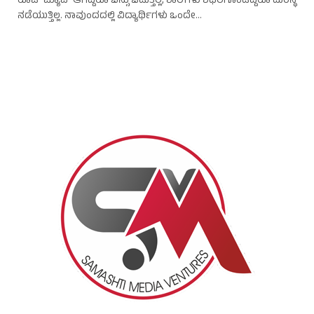
ರೂಟ್ ಮ್ಯಾಪ್ ಆಗಿದ್ದರೂ ಬಸ್ಸು ಓಡುತ್ತಿಲ್ಲ, ಶಾಲೆಗಳು ಶಿಥಿಲಗೊಂಡಿದ್ದರೂ ದುರಸ್ಥಿ
ನಡೆಯುತ್ತಿಲ್ಲ. ನಾವುಂದದಲ್ಲಿ ವಿದ್ಯಾರ್ಥಿಗಳು ಒಂದೇ…