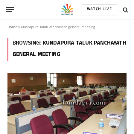
WATCH LIVE
Home
»
Kundapura Taluk Panchayath general meeting
BROWSING:
KUNDAPURA TALUK PANCHAYATH
GENERAL MEETING