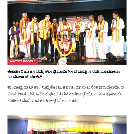
ಊರ್ಮನೆ ಸಮಾಚಾರ
ಕಲಾಜೀವಿಯ ಕನಸನ್ನು ಕಲಾಭಿಮಾನಿಗಳಾದ ನಾವು ನನಸು ಮಾಡೋಣ:
ನಾಡೋಜ ಜಿ. ಶಂಕರ್
ಕುಂದಾಪ್ರ ಡಾಟ್‌ ಕಾಂ ಸುದ್ದಿ.ಕೋಟ: ಕಲಾ ತಂಡಗಳು ಅನೇಕ ಸದುದ್ಧೇಶದಿಂದ
ಜೀವ ತಳೆಯುತ್ತದೆ. ಆರ್ಥಿಕ ಭದ್ರತೆ ಸಿಗದ ಕಾರಣಕ್ಕಾಗಿಯೋ, ಕಲಾ ಪೋಷಕರ
ಸಹಕಾರ ದೊರೆಯದ ಕಾರಣಕ್ಕಾಗಿಯೋ, ತಂಡದ…