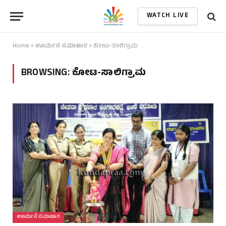
WATCH LIVE
Home
»
ಊರ್ಮನೆ ಸಮಾಚಾರ
»
ಕೋಟ-ಸಾಲಿಗ್ರಾಮ
BROWSING:
ಕೋಟ-ಸಾಲಿಗ್ರಾಮ
ಊರ್ಮನೆ ಸಮಾಚಾರ