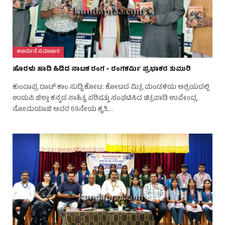
ಊರ್ಮನೆ ಸಮಾಚಾರ
ಹೊರಳು ಹಾದಿ ಹಿಡಿದ ನಾಟಕ ರಂಗ – ರಂಗಕರ್ಮಿ ಪ್ರಭಾಕರ ತುಮುರಿ
ಕುಂದಾಪ್ರ ಡಾಟ್‌ ಕಾಂ ಸುದ್ದಿ.ಕೋಟ: ಕೋಟದ ಮಿತ್ರ ಮಂಡಳಿಯ ಆಶ್ರಯದಲ್ಲಿ
ಉಡುಪಿ ಜಿಲ್ಲಾ ಕನ್ನಡ ಸಾಹಿತ್ಯ ಪರಿಷತ್ತು ಸಂಘಟಿಸಿದ ಚಿತ್ರಪಾಡಿ ಉಪೇಂದ್ರ
ಸೋಮಯಾಜಿ ಅವರ 69ನೇಯ ಕೃತಿ,…