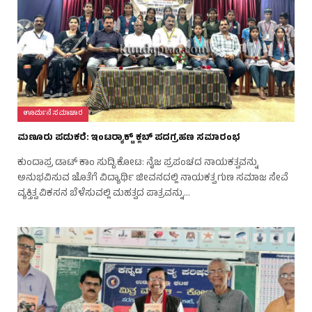
ಊರ್ಮನೆ ಸಮಾಚಾರ
ಮಣೂರು ಪಡುಕರೆ: ಇಂಟರ‍್ಯಾಕ್ಟ್ ಕ್ಲಬ್ ಪದಗ್ರಹಣ ಸಮಾರಂಭ
ಕುಂದಾಪ್ರ ಡಾಟ್‌ ಕಾಂ ಸುದ್ದಿ.ಕೋಟ: ನೈಜ ಪ್ರಪಂಚದ ನಾಯಕತ್ವವನ್ನು
ಅನುಭವಿಸುವ ಜೊತೆಗೆ ವಿದ್ಯಾರ್ಥಿ ಜೀವನದಲ್ಲಿ ನಾಯಕತ್ವ ಗುಣ ಸಮಾಜ ಸೇವೆ
ವ್ಯಕ್ತಿತ್ವ ವಿಕಸನ ಬೆಳೆಸುವಲ್ಲಿ ಮಹತ್ವದ ಪಾತ್ರವನ್ನು…