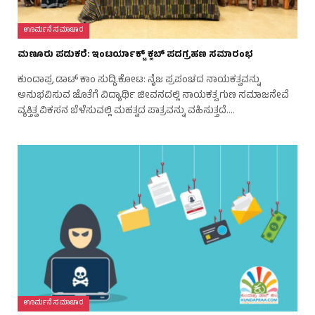
ಊರ್ಮನೆ ಸಮಾಚಾರ
ಮಣೂರು ಪಡುಕರೆ: ಇಂಟರ್ಯಾಕ್ಟ್ ಕ್ಲಬ್ ಪದಗ್ರಹಣ ಸಮಾರಂಭ
ಕುಂದಾಪ್ರ ಡಾಟ್‌ ಕಾಂ ಸುದ್ದಿ.ಕೋಟ: ನೈಜ ಪ್ರಪಂಚದ ನಾಯಕತ್ವವನ್ನು
ಅನುಭವಿಸುವ ಜೊತೆಗೆ ವಿದ್ಯಾರ್ಥಿ ಜೀವನದಲ್ಲಿ ನಾಯಕತ್ವ ಗುಣ ಸಮಾಜಸೇವೆ
ವ್ಯಕ್ತಿತ್ವ ವಿಕಸನ ಬೆಳೆಸುವಲ್ಲಿ ಮಹತ್ವದ ಪಾತ್ರವನ್ನು ವಹಿಸುತ್ತದೆ.…
ಊರ್ಮನೆ ಸಮಾಚಾರ