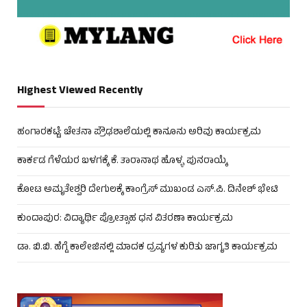
Highest Viewed Recently
ಹಂಗಾರಕಟ್ಟೆ: ಚೇತನಾ ಪ್ರೌಢಶಾಲೆಯಲ್ಲಿ ಕಾನೂನು ಅರಿವು ಕಾರ್ಯಕ್ರಮ
ಕಾರ್ಕಡ ಗೆಳೆಯರ ಬಳಗಕ್ಕೆ ಕೆ. ತಾರಾನಾಥ ಹೊಳ್ಳ ಪುನರಾಯ್ಕೆ
ಕೋಟ ಅಮೃತೇಶ್ವರಿ ದೇಗುಲಕ್ಕೆ ಕಾಂಗ್ರೆಸ್ ಮುಖಂಡ ಎಸ್.ಪಿ. ದಿನೇಶ್ ಭೇಟಿ
ಕುಂದಾಪುರ: ವಿದ್ಯಾರ್ಥಿ ಪ್ರೋತ್ಸಾಹ ಧನ ವಿತರಣಾ ಕಾರ್ಯಕ್ರಮ
ಡಾ. ಬಿ.ಬಿ. ಹೆಗ್ಡೆ ಕಾಲೇಜಿನಲ್ಲಿ ಮಾದಕ ದ್ರವ್ಯಗಳ ಕುರಿತು ಜಾಗೃತಿ ಕಾರ್ಯಕ್ರಮ