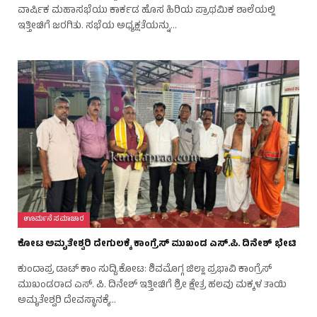
ವಾರ್ಷಿಕ ಮಹಾಸಭೆಯು ಕಾರ್ಕಡ ಹೊಸ ಹಿರಿಯ ಪ್ರಾಥಮಿಕ ಶಾಲೆಯಲ್ಲಿ
ಇತ್ತೀಚಿಗೆ ಜರಗಿತು. ಸಭೆಯ ಅಧ್ಯಕ್ಷತೆಯನ್ನು…
ಊರ್ಮನೆ ಸಮಾಚಾರ
ಕೋಟ ಅಮೃತೇಶ್ವರಿ ದೇಗುಲಕ್ಕೆ ಕಾಂಗ್ರೆಸ್ ಮುಖಂಡ ಎಸ್.ಪಿ. ದಿನೇಶ್ ಭೇಟಿ
ಕುಂದಾಪ್ರ ಡಾಟ್‌ ಕಾಂ ಸುದ್ದಿ.ಕೋಟ: ಶಿವಮೊಗ್ಗ ಜಿಲ್ಲಾ ಪ್ರಭಾವಿ ಕಾಂಗ್ರೆಸ್
ಮುಖಂಡರಾದ ಎಸ್. ಪಿ. ದಿನೇಶ್ ಇತ್ತೀಚಿಗೆ ಶ್ರೀ ಕ್ಷೇತ್ರ ಹಲವು ಮಕ್ಕಳ ತಾಯಿ
ಅಮೃತೇಶ್ವರಿ ದೇವಸ್ಥಾನಕ್ಕೆ…