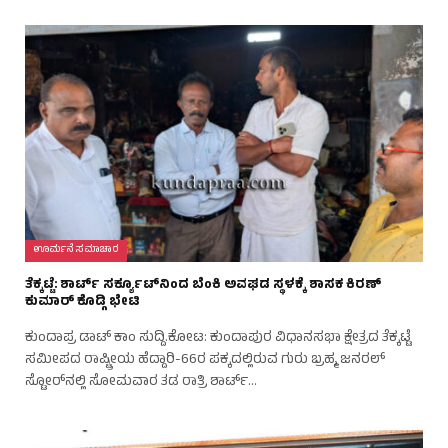
ಊರ್ಮನೆ ಸಮಾಚಾರ
ತೆಕ್ಕಟ್ಟೆ: ಶಾರ್ಟ್ ಸರ್ಕ್ಯೂಟ್‌ನಿಂದ ಬೆಂಕಿ ಅವಘಡ ಸ್ಥಳಕ್ಕೆ ಶಾಸಕ ಕಿರಣ್
ಕುಮಾರ್ ಕೊಡ್ಗಿ ಭೇಟಿ
ಕುಂದಾಪ್ರ ಡಾಟ್‌ ಕಾಂ ಸುದ್ದಿ.ಕೋಟ: ಕುಂದಾಪುರ ವಿಧಾನಸಭಾ ಕ್ಷೇತ್ರದ ತೆಕ್ಕಟ್ಟೆ
ಸಮೀಪದ ರಾಷ್ಟ್ರೀಯ ಹೆದ್ದಾರಿ-66ರ ಪಕ್ಕದಲ್ಲಿರುವ ಗುರು ಬ್ರಹ್ಮ ಜನರಲ್
ಸ್ಟೋರ್‌ನಲ್ಲಿ ಸೋಮವಾರ ತಡ ರಾತ್ರಿ ಶಾರ್ಟ್…