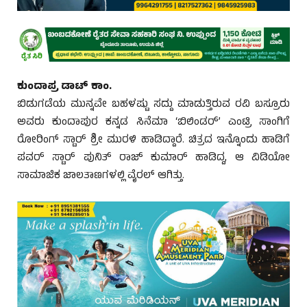
ಕುಂದಾಪ್ರ ಡಾಟ್ ಕಾಂ.
ಬಿಡುಗಡೆಯ ಮುನ್ನವೇ ಬಹಳಷ್ಟು ಸದ್ದು ಮಾಡುತ್ತಿರುವ ರವಿ ಬಸ್ರೂರು
ಅವರು ಕುಂದಾಪುರ ಕನ್ನಡ ಸಿನೆಮಾ ‘ಬಿಲಿಂಡರ್’ ಎಂಟ್ರಿ ಸಾಂಗಿಗೆ
ರೋರಿಂಗ್ ಸ್ಟಾರ್ ಶ್ರೀ ಮುರಳಿ ಹಾಡಿದ್ದಾರೆ. ಚಿತ್ರದ ಇನ್ನೊಂದು ಹಾಡಿಗೆ
ಪವರ್ ಸ್ಟಾರ್ ಪುನಿತ್ ರಾಜ್ ಕುಮಾರ್ ಹಾಡಿದ್ದ, ಆ ವಿಡಿಯೋ
ಸಾಮಾಜಿಕ ಜಾಲತಾಣಗಳಲ್ಲಿ ವೈರಲ್ ಆಗಿತ್ತು.