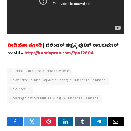
ವೀಡಿಯೋ ನೋಡಿ
| ಬಿಲಿಂಡರ್ ಚಿತ್ರಕ್ಕೆ ಪುನಿತ್ ರಾಜಕುಮಾರ್
ಹಾಡು! –
http://kundapraa.com/?p=12604
Bilindar Kundapra Kannada Movie
Powerstar Punith Rajkumar sang in Kundapra Kannada
Ravi basrur
Roaring Stat Sri Muruli Sung in Kundapra Kannada
Facebook
Twitter
Pinterest
LinkedIn
Tumblr
Telegram
Email