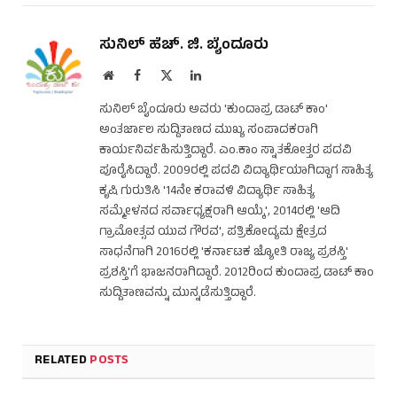
ಸುನಿಲ್ ಹೆಚ್. ಜಿ. ಬೈಂದೂರು
Website
Facebook
X
LinkedIn
(Twitter)
ಸುನಿಲ್ ಬೈಂದೂರು ಅವರು 'ಕುಂದಾಪ್ರ ಡಾಟ್ ಕಾಂ'
ಅಂತರ್ಜಾಲ ಸುದ್ದಿತಾಣದ ಮುಖ್ಯ ಸಂಪಾದಕರಾಗಿ
ಕಾರ್ಯನಿರ್ವಹಿಸುತ್ತಿದ್ದಾರೆ. ಎಂ.ಕಾಂ ಸ್ನಾತಕೋತ್ತರ ಪದವಿ
ಪೂರೈಸಿದ್ದಾರೆ. 2009ರಲ್ಲಿ ಪದವಿ ವಿದ್ಯಾರ್ಥಿಯಾಗಿದ್ದಾಗ ಸಾಹಿತ್ಯ
ಕೃಷಿ ಗುರುತಿಸಿ '14ನೇ ಕರಾವಳಿ ವಿದ್ಯಾರ್ಥಿ ಸಾಹಿತ್ಯ
ಸಮ್ಮೇಳನದ ಸರ್ವಾಧ್ಯಕ್ಷರಾಗಿ ಆಯ್ಕೆ', 2014ರಲ್ಲಿ 'ಆದಿ
ಗ್ರಾಮೋತ್ಸವ ಯುವ ಗೌರವ', ಪತ್ರಿಕೋದ್ಯಮ ಕ್ಷೇತ್ರದ
ಸಾಧನೆಗಾಗಿ 2016ರಲ್ಲಿ 'ಕರ್ನಾಟಕ ಜ್ಯೋತಿ ರಾಜ್ಯ ಪ್ರಶಸ್ತಿ'
ಪ್ರಶಸ್ತಿ'ಗೆ ಭಾಜನರಾಗಿದ್ದಾರೆ. 2012ರಿಂದ ಕುಂದಾಪ್ರ ಡಾಟ್ ಕಾಂ
ಸುದ್ದಿತಾಣವನ್ನು ಮುನ್ನಡೆಸುತ್ತಿದ್ದಾರೆ.
RELATED
POSTS