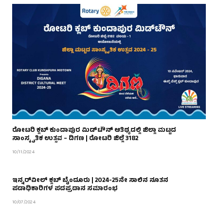
ರೋಟರಿ ಕ್ಲಬ್‌ ಕುಂದಾಪುರ ಮಿಡ್‌ಟೌನ್ ಆತಿಥ್ಯದಲ್ಲಿ ಜಿಲ್ಲಾ ಮಟ್ಟದ
ಸಾಂಸ್ಕೃತಿಕ ಉತ್ಸವ – ದಿಗಣ | ರೋಟರಿ ಜಿಲ್ಲೆ 3182
10/11/2024
ಇನ್ನರ್‌ವೀಲ್‌ ಕ್ಲಬ್‌ ಬೈಂದೂರು | 2024-25ನೇ ಸಾಲಿನ ನೂತನ
ಪದಾಧಿಕಾರಿಗಳ ಪದಪ್ರದಾನ ಸಮಾರಂಭ
10/07/2024