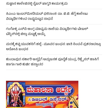
ಸುಜ್ಞಾನ ಕಾಲೇಜಿನಲ್ಲಿ ಸೈಬರ್ ಜಾಗೃತಿ ಕಾರ್ಯಕ್ರಮ
ಸಿಎಂಎ ಇಂಟರ್‌ಮೀಡಿಯಟ್ ಫಲಿತಾಂಶ: ಡಾ. ಬಿ.ಬಿ. ಹೆಗ್ಡೆ ಕಾಲೇಜು
ವಿದ್ಯಾರ್ಥಿಗಳಿಂದ ರಾಷ್ಟ್ರಮಟ್ಟದ ಸಾಧನೆ
ಗಂಗೊಳ್ಳಿ ಎಸ್‌ವಿ ಆಂಗ್ಲ ಮಾಧ್ಯಮ ಶಾಲೆಯ ವಿದ್ಯಾರ್ಥಿಗಳು ಟೇಬಲ್‌
ಟೆನ್ನಿಸ್‌ನಲ್ಲಿ ಜಿಲ್ಲಾ ಮಟ್ಟಕ್ಕೆ ಆಯ್ಕೆ
ಮರಕ್ಕೆ ಕಟ್ಟಿ ಯುವಕನಿಗೆ ಹಲ್ಲೆ- ಮೂವರ ಬಂಧನ: ಜಾತಿ ನಿಂದನೆ ಪ್ರಕರಣದಲ್ಲೂ
ಆರೋಪಿ ಬಂಧನ
ಕುಂದಾಪುರ ಸರ್ಕಾರಿ ಆಸ್ಪತ್ರೆಗೆ ಆಮ್ಲಜನಕ ಪೂರೈಕೆ ಯಂತ್ರ, ರಿಕ್ಲೈನರ್ ಹಾಸಿಗೆ
ಹಾಗೂ ಗಾಲಿ ಕುರ್ಚಿ ಹಸ್ತಾಂತರ