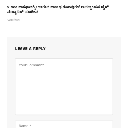
Video ಅಪಘಾತಕ್ಕೀಡಾಗುವ ಅನಾಥ ಗೋವುಗಳ ಆಪತ್ಭಾಂದವ ಬೈಕ್
ಮೆಕ್ಯಾನಿಕ್ ಸಂಜೀವ
14/10/2023
LEAVE A REPLY