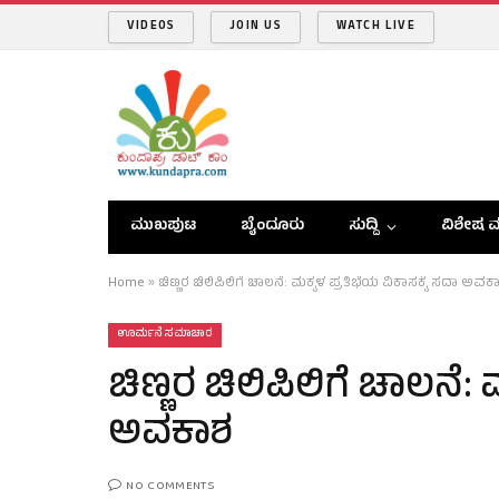
VIDEOS
JOIN US
WATCH LIVE
ಮುಖಪುಟ
ಬೈಂದೂರು
ಸುದ್ದಿ
ವಿಶೇಷ ವ
Home
»
ಚಿಣ್ಣರ ಚಿಲಿಪಿಲಿಗೆ ಚಾಲನೆ: ಮಕ್ಕಳ ಪ್ರತಿಭೆಯ ವಿಕಾಸಕ್ಕೆ ಸದಾ ಅವಕ
ಊರ್ಮನೆ ಸಮಾಚಾರ
ಚಿಣ್ಣರ ಚಿಲಿಪಿಲಿಗೆ ಚಾಲನೆ: 
ಅವಕಾಶ
NO COMMENTS