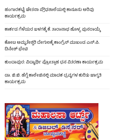
ಹಂಗಾರಕಟ್ಟೆ: ಚೇತನಾ ಪ್ರೌಢಶಾಲೆಯಲ್ಲಿ ಕಾನೂನು ಅರಿವು
ಕಾರ್ಯಕ್ರಮ
ಕಾರ್ಕಡ ಗೆಳೆಯರ ಬಳಗಕ್ಕೆ ಕೆ. ತಾರಾನಾಥ ಹೊಳ್ಳ ಪುನರಾಯ್ಕೆ
ಕೋಟ ಅಮೃತೇಶ್ವರಿ ದೇಗುಲಕ್ಕೆ ಕಾಂಗ್ರೆಸ್ ಮುಖಂಡ ಎಸ್.ಪಿ.
ದಿನೇಶ್ ಭೇಟಿ
ಕುಂದಾಪುರ: ವಿದ್ಯಾರ್ಥಿ ಪ್ರೋತ್ಸಾಹ ಧನ ವಿತರಣಾ ಕಾರ್ಯಕ್ರಮ
ಡಾ. ಬಿ.ಬಿ. ಹೆಗ್ಡೆ ಕಾಲೇಜಿನಲ್ಲಿ ಮಾದಕ ದ್ರವ್ಯಗಳ ಕುರಿತು ಜಾಗೃತಿ
ಕಾರ್ಯಕ್ರಮ