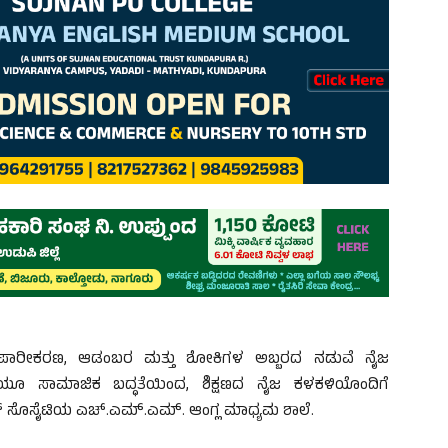
ಾಪಾರೀಕರಣ, ಆಡಂಬರ ಮತ್ತು ಶೋಕಿಗಳ ಅಬ್ಬರದ ನಡುವೆ ನೈಜ
ಲಿಯೂ ಸಾಮಾಜಿಕ ಬದ್ಧತೆಯಿಂದ, ಶಿಕ್ಷಣದ ನೈಜ ಕಳಕಳಿಯೊಂದಿಗೆ
ಕೇಶನ್ ಸೊಸೈಟಿಯ ಎಚ್.ಎಮ್.ಎಮ್. ಆಂಗ್ಲ ಮಾಧ್ಯಮ ಶಾಲೆ.