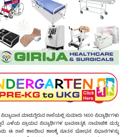
 ವಿದ್ಯಾದಾನ ಮಾಡುತ್ತಿರುವ ಶಾಲೆಯಲ್ಲಿ ಸುಮಾರು 1400 ವಿದ್ಯಾರ್ಥಿಗಳು
ದ್ದಾರೆ. ಎಳೆಯ ಪ್ರಾಯದ ವಿದ್ಯಾರ್ಥಿಗಳ ಭಾವನಾತ್ಮಕ, ಸಾಮಾಜಿಕ ಮತ್ತು
ಕೊಂಡು ಈ ಶಾಲೆ ಕಾಲದಿಂದ ಕಾಲಕ್ಕೆ ನೂತನ ಬೋಧನ ವಿಧಾನಗಳನ್ನು