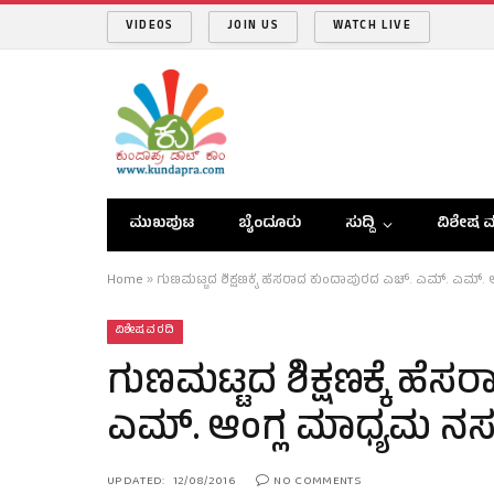
VIDEOS
JOIN US
WATCH LIVE
ಮುಖಪುಟ
ಬೈಂದೂರು
ಸುದ್ದಿ
ವಿಶೇಷ ವ
Home
»
ಗುಣಮಟ್ಟದ ಶಿಕ್ಷಣಕ್ಕೆ ಹೆಸರಾದ ಕುಂದಾಪುರದ ಎಚ್. ಎಮ್. ಎಮ್. ಆಂ
ವಿಶೇಷ ವರದಿ
ಗುಣಮಟ್ಟದ ಶಿಕ್ಷಣಕ್ಕೆ ಹ
ಎಮ್. ಆಂಗ್ಲ ಮಾಧ್ಯಮ ನರ್ಸ
UPDATED:
12/08/2016
NO COMMENTS