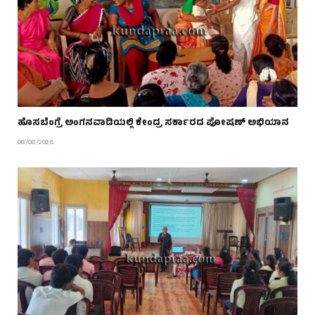
ಹೊಸಬೆಂಗ್ರೆ ಅಂಗನವಾಡಿಯಲ್ಲಿ ಕೇಂದ್ರ ಸರ್ಕಾರದ ಪೋಷಣ್ ಅಭಿಯಾನ
08/08/2026