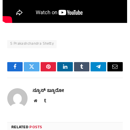
S Prakashchandra Shetty
Facebook
Twitter
Pinterest
LinkedIn
Tumblr
Telegram
Email
ನ್ಯೂಸ್ ಬ್ಯೂರೋ
Website
Tumblr
RELATED
POSTS