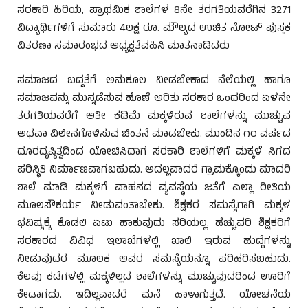
ಸರಕಾರಿ ಹಿರಿಯ, ಪ್ರಾಥಮಿಕ ಶಾಲೆಗಳ 8ನೇ ತರಗತಿಯವರೆಗಿನ 3271
ವಿದ್ಯಾರ್ಥಿಗಳಿಗೆ ಸುಮಾರು 4ಲಕ್ಷ ರೂ. ಮೌಲ್ಯದ ಉಚಿತ ನೋಟ್ ಪುಸ್ತಕ
ವಿತರಣಾ ಸಮಾರಂಭದ ಅಧ್ಯಕ್ಷತೆವಹಿಸಿ ಮಾತನಾಡಿದರು
ಸಮಾಜದ ಬದ್ದತೆಗೆ ಅನುಕೂಲ ನೀಡಬೇಕಾದ ನೆಲೆಯಲ್ಲಿ ಹಾಗೂ
ಸಮಾಜವನ್ನು ಮುನ್ನಡೆಸುವ ಹೊಣೆ ಅರಿತು ಸರಕಾರ ಒಂದರಿಂದ ಏಳನೇ
ತರಗತಿಯವರೆಗೆ ಅತೀ ಕಡಿಮೆ ಮಕ್ಕಳಿರುವ ಶಾಲೆಗಳನ್ನು ಮುಚ್ಚುವ
ಅಥವಾ ವಿಲೀನಗೊಳಿಸುವ ಚಿಂತನೆ ಮಾಡಬೇಕು. ಮುಂದಿನ ೧೦ ವರ್ಷದ
ದೂರದೃಷ್ಠಿತ್ವದಿಂದ ಯೋಚಿಸಿದಾಗ ಸರಕಾರಿ ಶಾಲೆಗಳಿಗೆ ಮಕ್ಕಳೆ ಸಿಗದ
ಪರಿಸ್ಥಿತಿ ನಿರ್ಮಾಣವಾಗಬಹುದು. ಅದಲ್ಲವಾದರೆ ಗ್ರಾಮಕ್ಕೊಂದು ಮಾದರಿ
ಶಾಲೆ ಮಾಡಿ ಮಕ್ಕಳಿಗೆ ವಾಹನದ ವ್ಯವಸ್ಥೆಯ ಜತೆಗೆ ಎಲ್ಲಾ ರೀತಿಯ
ಮೂಲಸೌಕರ್ಯ ನೀಡುವಂತಾಬೇಕು. ಶಿಕ್ಷಕರ ಸಮಸ್ಯೆಗಾಗಿ ಮಕ್ಕಳ
ಭವಿಷ್ಯಕ್ಕೆ ಕೊಡಲಿ ಏಟು ಹಾಕುವುದು ಸರಿಯಲ್ಲ. ಹೆಚ್ಚುವರಿ ಶಿಕ್ಷಕರಿಗೆ
ಸರಕಾರದ ವಿವಿಧ ಇಲಾಖೆಗಳಲ್ಲಿ ಖಾಲಿ ಇರುವ ಹುದ್ದೆಗಳನ್ನು
ನೀಡುವುದರ ಮೂಲಕ ಅವರ ಸಮಸ್ಯೆಯನ್ನೂ ಪರಿಹರಿಸಬಹುದು.
ಕೆಲವು ಕಡೆಗಳಲ್ಲಿ ಮಕ್ಕಳಿಲ್ಲದ ಶಾಲೆಗಳನ್ನು ಮುಚ್ಚುವುದರಿಂದ ಊರಿಗೆ
ಕೇಡಾಗದು. ಇದಿಲ್ಲವಾದರೆ ಮನೆ ಹಾಳಾಗುತ್ತದೆ. ಯೋಚನೆಯ