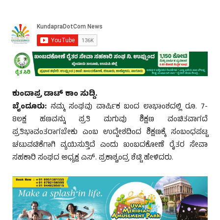
ಕುಂದಾಪ್ರ ಡಾಟ್ ಕಾಂ ಸುದ್ದಿ.
ಬೈಂದೂರು:
ನಮ್ಮ ಸಂಘವು ವಾರ್ಷಿಕ ಬಂದ ಲಾಭಾಂಶದಲ್ಲಿ ರೂ. 7-
8ಲಕ್ಷ ಹಣವನ್ನು ಪ್ರತಿ ಮಗುವು ಶಿಕ್ಷಣ ವಂಚಿತವಾಗದೆ
ಪ್ರತಿಭಾವಂತರಾಗಬೇಕು ಎಂಬ ಉದ್ದೇಶದಿಂದ ಶಿಕ್ಷಣಕ್ಕೆ ಸಂಬಂಧಪಟ್ಟ
ಚಟುವಟಿಕೆಗಾಗಿ ವ್ಯಯಿಸುತ್ತಿದೆ ಎಂದು ಖಂಬದಕೋಣೆ ರೈತರ ಸೇವಾ
ಸಹಕಾರಿ ಸಂಘದ ಅಧ್ಯಕ್ಷ ಎಸ್. ಪ್ರಕಾಶ್ಚಂದ್ರ ಶೆಟ್ಟಿ ಹೇಳಿದರು.