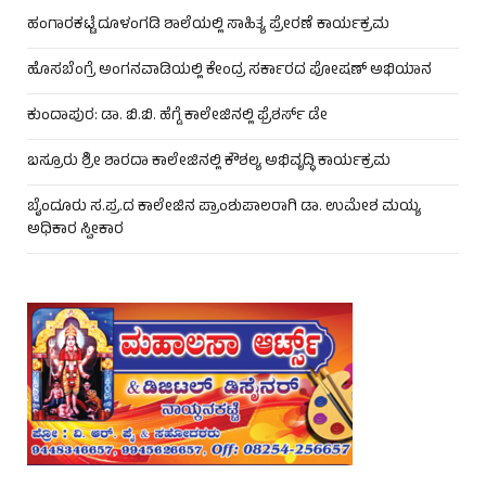
ಹಂಗಾರಕಟ್ಟೆ ದೂಳಂಗಡಿ ಶಾಲೆಯಲ್ಲಿ ಸಾಹಿತ್ಯ ಪ್ರೇರಣೆ ಕಾರ್ಯಕ್ರಮ
ಹೊಸಬೆಂಗ್ರೆ ಅಂಗನವಾಡಿಯಲ್ಲಿ ಕೇಂದ್ರ ಸರ್ಕಾರದ ಪೋಷಣ್ ಅಭಿಯಾನ
ಕುಂದಾಪುರ: ಡಾ. ಬಿ.ಬಿ. ಹೆಗ್ಡೆ ಕಾಲೇಜಿನಲ್ಲಿ ಫ್ರೆಶರ್ಸ್ ಡೇ
ಬಸ್ರೂರು ಶ್ರೀ ಶಾರದಾ ಕಾಲೇಜಿನಲ್ಲಿ ಕೌಶಲ್ಯ ಅಭಿವೃದ್ಧಿ ಕಾರ್ಯಕ್ರಮ
ಬೈಂದೂರು ಸ.ಪ್ರ.ದ ಕಾಲೇಜಿನ ಪ್ರಾಂಶುಪಾಲರಾಗಿ ಡಾ. ಉಮೇಶ ಮಯ್ಯ
ಅಧಿಕಾರ ಸ್ವೀಕಾರ