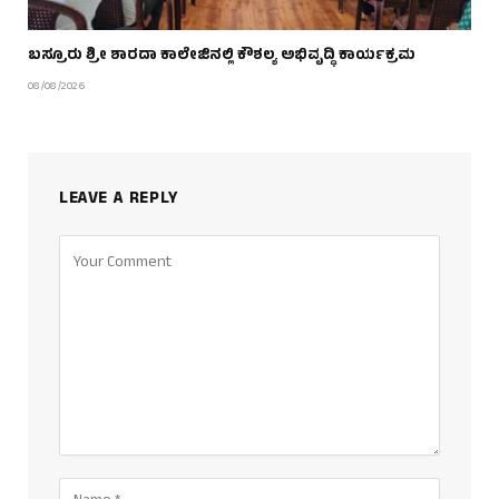
ಬಸ್ರೂರು ಶ್ರೀ ಶಾರದಾ ಕಾಲೇಜಿನಲ್ಲಿ ಕೌಶಲ್ಯ ಅಭಿವೃದ್ಧಿ ಕಾರ್ಯಕ್ರಮ
08/08/2026
LEAVE A REPLY