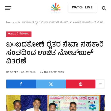
WATCH LIVE
Home
»
ಖಂಬದಕೋಣೆ ರೈತರ ಸೇವಾ ಸಹಕಾರಿ ಸಂಘದಿಂದ ಉಚಿತ ನೋಟ್‌ಬುಕ್ ವಿತರಣೆ
ಊರ್ಮನೆ ಸಮಾಚಾರ
ಖಂಬದಕೋಣೆ ರೈತರ ಸೇವಾ ಸಹಕಾರಿ
ಸಂಘದಿಂದ ಉಚಿತ ನೋಟ್‌ಬುಕ್
ವಿತರಣೆ
UPDATED:
06/07/2016
NO COMMENTS